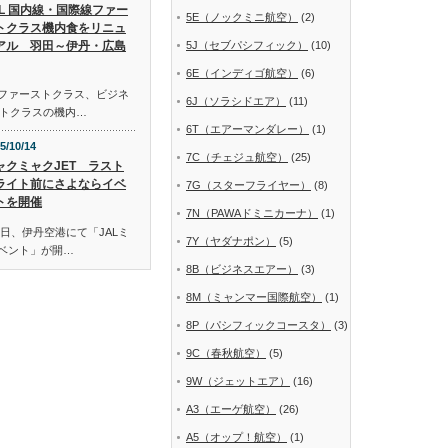
AL 国内線・国際線ファー
5E（ノックミニ航空）
(2)
トクラス機内食をリニュ
アル 羽田～伊丹・広島
5J（セブパシフィック）
(10)
6E（インディゴ航空）
(6)
線ファーストクラス、ビジネ
6J（ソラシドエア）
(11)
トクラスの機内…
6T（エアーマンダレー）
(1)
5/10/14
7C（チェジュ航空）
(25)
ャクミャクJET ラスト
ライト前にさよならイベ
7G（スターフライヤー）
(8)
トを開催
7N（PAWAドミニカーナ）
(1)
日、伊丹空港にて「JALミ
7Y（ヤダナポン）
(5)
イベント」が開…
8B（ビジネスエアー）
(3)
8M（ミャンマー国際航空）
(1)
8P（パシフィックコースタ）
(3)
9C（春秋航空）
(5)
9W（ジェットエア）
(16)
A3（エーゲ航空）
(26)
A5（オップ！航空）
(1)