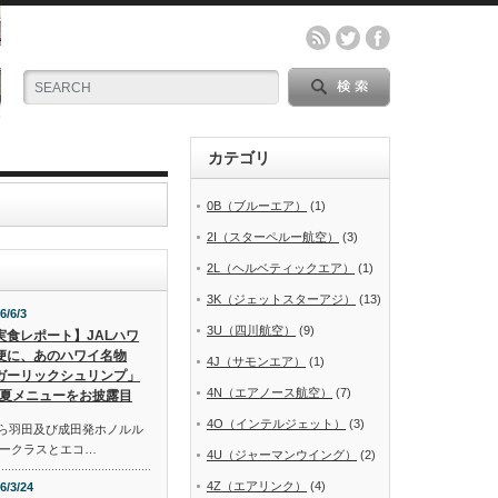
カテゴリ
0B（ブルーエア）
(1)
2I（スターペルー航空）
(3)
2L（ヘルベティックエア）
(1)
3K（ジェットスターアジ）
(13)
6/6/3
3U（四川航空）
(9)
実食レポート】JALハワ
便に、あのハワイ名物
4J（サモンエア）
(1)
ガーリックシュリンプ」
4N（エアノース航空）
(7)
夏メニューをお披露目
4O（インテルジェット）
(3)
から羽田及び成田発ホノルル
ークラスとエコ…
4U（ジャーマンウイング）
(2)
4Z（エアリンク）
(4)
6/3/24