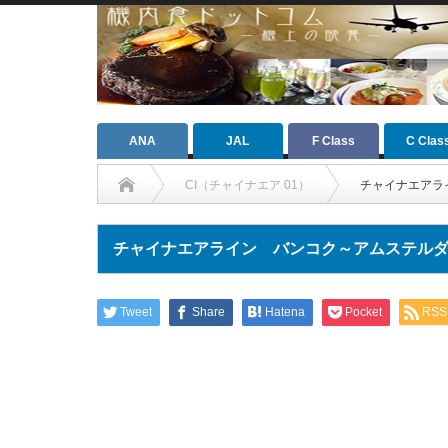
ANA
JAL
F Class
C Clas
CI（チャイナエア 01）
チャイナエアラ
チャイナエアライン バンコク～アムステル
Tweet
Share
Hatena
Pocket
RSS