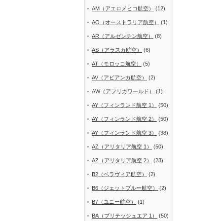
AM（アエロメヒコ航空）
(12)
AO（オーストラリア航空）
(1)
AR（アルゼンチン航空）
(8)
AS（アラスカ航空）
(6)
AT（モロッコ航空）
(5)
AV（アビアンカ航空）
(2)
AW（アフリカワールド）
(1)
AY（フィンランド航空 1）
(50)
AY（フィンランド航空 2）
(50)
AY（フィンランド航空 3）
(38)
AZ（アリタリア航空 1）
(50)
AZ（アリタリア航空 2）
(23)
B2（ベラヴィア航空）
(2)
B6（ジェットブルー航空）
(2)
B7（ユニー航空）
(1)
BA（ブリテッシュエア 1）
(50)