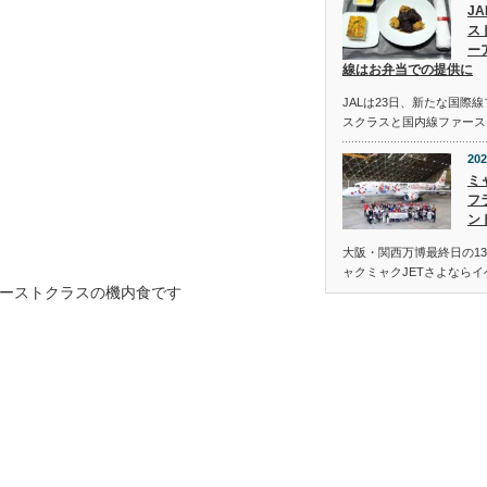
J
ス
ー
線はお弁当での提供に
JALは23日、新たな国際
スクラスと国内線ファース
202
ミ
フ
ン
大阪・関西万博最終日の13
ャクミャクJETさよなら
ーストクラスの機内食です