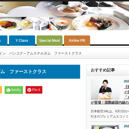
s
Y Class
Special Meal
Airline PR
イン バンコク～アムステルダム ファーストクラス
おすすめ記事
ダム ファーストクラス
202
【
feedly
Pin it
イ
「
が登場！国際線国内線の
日本航空JALは、6月1日
行きのプレミアムエコノミ
202