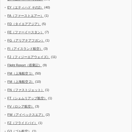
EY（エティハド その2）
(40)
FA（ファーストエアー）
(1)
FD（タイエアアジア）
(5)
FE（ファーイースタン）
(7)
FG（アリアナアフガン）
(1)
FI（アイスランド航空）
(3)
FJ（フィジーエアウェイズ）
(11)
Flight Report（搭乗記）
(9)
FM（上海航空 1）
(50)
FM（上海航空 2）
(10)
FN（ファストジェット）
(1)
FT（シェムリアップ航空）
(1)
FV（ロシア航空）
(3)
FW（アイベックスエア）
(2)
FZ（フライドバイ）
(1)
G3（ゴル航空）
(1)