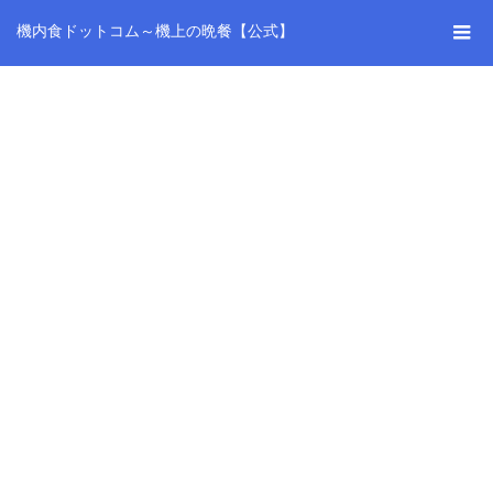
機内食ドットコム～機上の晩餐【公式】