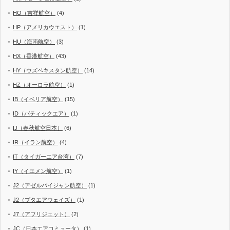
HO（吉祥航空）
(4)
HP（アメリカウエスト）
(1)
HU（海南航空）
(3)
HX（香港航空）
(43)
HY（ウズベキスタン航空）
(14)
HZ（オーロラ航空）
(1)
IB（イベリア航空）
(15)
ID（バティックエア）
(1)
IJ（春秋航空日本）
(6)
IR（イラン航空）
(4)
IT（タイガーエア台湾）
(7)
IY（イエメン航空）
(1)
J2（アゼルバイジャン航空）
(1)
J2（ブタエアウェイズ）
(1)
J7（アフリジェット）
(2)
JC（日本エアコミュータ）
(1)