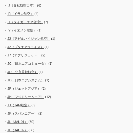
IJ（春秋航空日本）
(6)
IR（イラン航空）
(4)
IT（タイガーエア台湾）
(7)
IY（イエメン航空）
(1)
J2（アゼルバイジャン航空）
(1)
J2（ブタエアウェイズ）
(1)
J7（アフリジェット）
(2)
JC（日本エアコミュータ）
(1)
JD（北京首都航空）
(1)
JD（日本エアシステム）
(1)
JF（ジェットアジア）
(2)
JH（フジドリームエア）
(12)
JJ（TAM航空）
(6)
JK（スパンエアー）
(2)
JL（JAL 01）
(50)
JL（JAL 02）
(50)