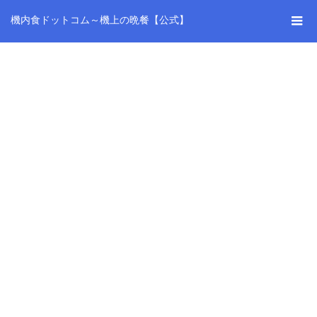
機内食ドットコム～機上の晩餐【公式】