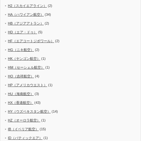
H2（スカイエアライン）
(2)
HA（ハワイアン航空）
(34)
HB（アジアアトラン）
(2)
HD（エア・ドゥ）
(5)
HF（エアコートジボワール）
(2)
HG（ニキ航空）
(2)
HK（ヤンゴン航空）
(1)
HM（セーシェル航空）
(1)
HO（吉祥航空）
(4)
HP（アメリカウエスト）
(1)
HU（海南航空）
(3)
HX（香港航空）
(43)
HY（ウズベキスタン航空）
(14)
HZ（オーロラ航空）
(1)
IB（イベリア航空）
(15)
ID（バティックエア）
(1)