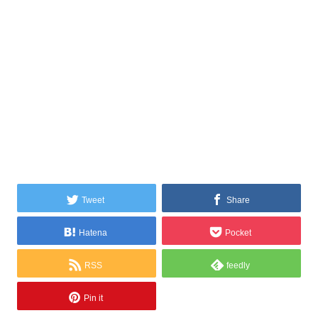
Tweet
Share
Hatena
Pocket
RSS
feedly
Pin it