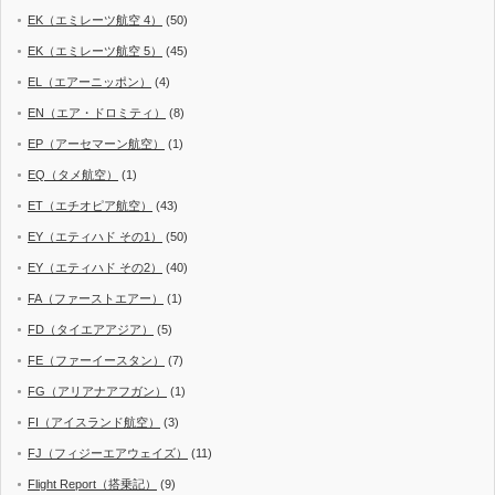
EK（エミレーツ航空 4）
(50)
EK（エミレーツ航空 5）
(45)
EL（エアーニッポン）
(4)
EN（エア・ドロミティ）
(8)
EP（アーセマーン航空）
(1)
EQ（タメ航空）
(1)
ET（エチオピア航空）
(43)
EY（エティハド その1）
(50)
EY（エティハド その2）
(40)
FA（ファーストエアー）
(1)
FD（タイエアアジア）
(5)
FE（ファーイースタン）
(7)
FG（アリアナアフガン）
(1)
FI（アイスランド航空）
(3)
FJ（フィジーエアウェイズ）
(11)
Flight Report（搭乗記）
(9)