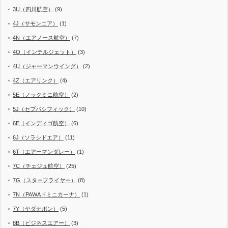
3U（四川航空）
(9)
4J（サモンエア）
(1)
4N（エアノース航空）
(7)
4O（インテルジェット）
(3)
4U（ジャーマンウイング）
(2)
4Z（エアリンク）
(4)
5E（ノックミニ航空）
(2)
5J（セブパシフィック）
(10)
6E（インディゴ航空）
(6)
6J（ソラシドエア）
(11)
6T（エアーマンダレー）
(1)
7C（チェジュ航空）
(25)
7G（スターフライヤー）
(8)
7N（PAWAドミニカーナ）
(1)
7Y（ヤダナポン）
(5)
8B（ビジネスエアー）
(3)