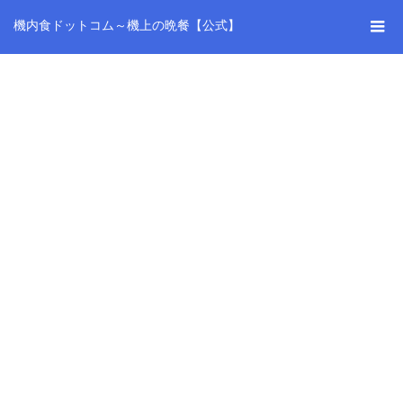
機内食ドットコム～機上の晩餐【公式】