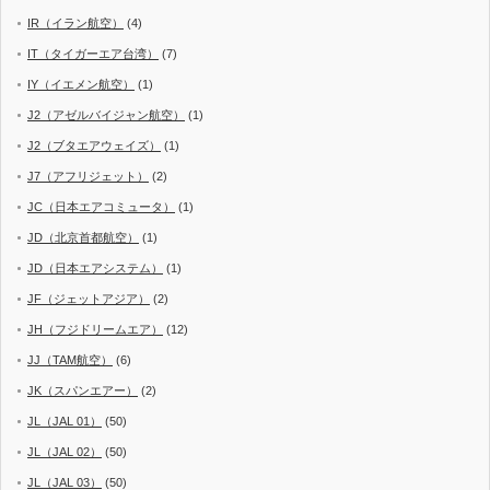
IR（イラン航空）
(4)
IT（タイガーエア台湾）
(7)
IY（イエメン航空）
(1)
J2（アゼルバイジャン航空）
(1)
J2（ブタエアウェイズ）
(1)
J7（アフリジェット）
(2)
JC（日本エアコミュータ）
(1)
JD（北京首都航空）
(1)
JD（日本エアシステム）
(1)
JF（ジェットアジア）
(2)
JH（フジドリームエア）
(12)
JJ（TAM航空）
(6)
JK（スパンエアー）
(2)
JL（JAL 01）
(50)
JL（JAL 02）
(50)
JL（JAL 03）
(50)