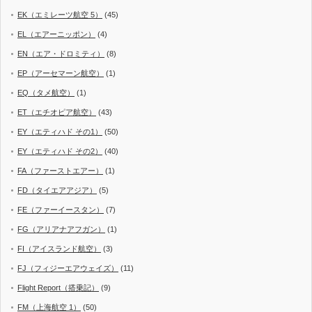
EK（エミレーツ航空 5）
(45)
EL（エアーニッポン）
(4)
EN（エア・ドロミティ）
(8)
EP（アーセマーン航空）
(1)
EQ（タメ航空）
(1)
ET（エチオピア航空）
(43)
EY（エティハド その1）
(50)
EY（エティハド その2）
(40)
FA（ファーストエアー）
(1)
FD（タイエアアジア）
(5)
FE（ファーイースタン）
(7)
FG（アリアナアフガン）
(1)
FI（アイスランド航空）
(3)
FJ（フィジーエアウェイズ）
(11)
Flight Report（搭乗記）
(9)
FM（上海航空 1）
(50)