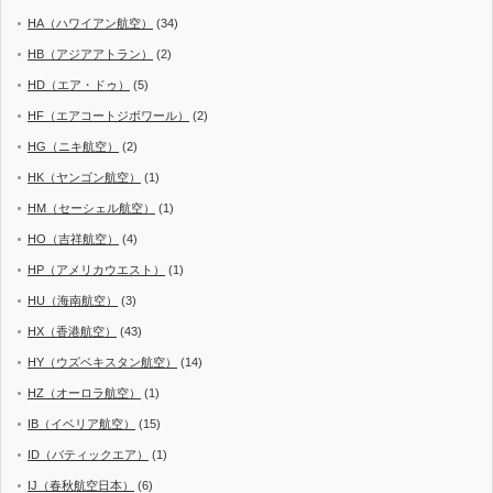
HA（ハワイアン航空）
(34)
HB（アジアアトラン）
(2)
HD（エア・ドゥ）
(5)
HF（エアコートジボワール）
(2)
HG（ニキ航空）
(2)
HK（ヤンゴン航空）
(1)
HM（セーシェル航空）
(1)
HO（吉祥航空）
(4)
HP（アメリカウエスト）
(1)
HU（海南航空）
(3)
HX（香港航空）
(43)
HY（ウズベキスタン航空）
(14)
HZ（オーロラ航空）
(1)
IB（イベリア航空）
(15)
ID（バティックエア）
(1)
IJ（春秋航空日本）
(6)