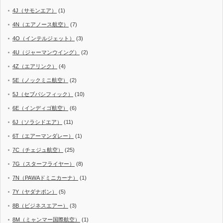
4J（サモンエア）
(1)
4N（エアノース航空）
(7)
4O（インテルジェット）
(3)
4U（ジャーマンウイング）
(2)
4Z（エアリンク）
(4)
5E（ノックミニ航空）
(2)
5J（セブパシフィック）
(10)
6E（インディゴ航空）
(6)
6J（ソラシドエア）
(11)
6T（エアーマンダレー）
(1)
7C（チェジュ航空）
(25)
7G（スターフライヤー）
(8)
7N（PAWAドミニカーナ）
(1)
7Y（ヤダナポン）
(5)
8B（ビジネスエアー）
(3)
8M（ミャンマー国際航空）
(1)