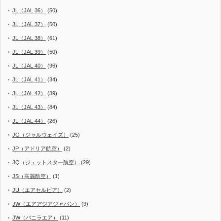
JL（JAL 36）
(50)
JL（JAL 37）
(50)
JL（JAL 38）
(61)
JL（JAL 39）
(50)
JL（JAL 40）
(96)
JL（JAL 41）
(34)
JL（JAL 42）
(39)
JL（JAL 43）
(84)
JL（JAL 44）
(26)
JO（ジャルウェイズ）
(25)
JP（アドリア航空）
(2)
JQ（ジェットスター航空）
(29)
JS（高麗航空）
(1)
JU（エアセルビア）
(2)
JW（エアアジアジャパン）
(9)
JW（バニラエア）
(11)