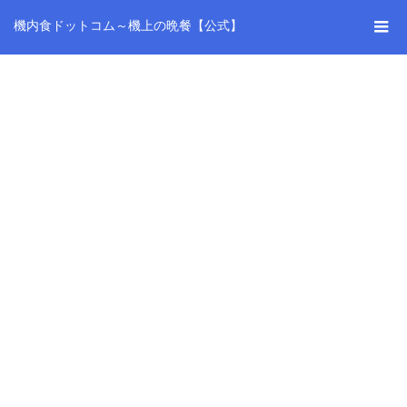
機内食ドットコム～機上の晩餐【公式】