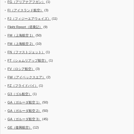
FG（アリアナアフガン）
(1)
FI（アイスランド航空）
(3)
FJ（フィジーエアウェイズ）
(11)
Flight Report（搭乗記）
(9)
FM（上海航空 1）
(50)
FM（上海航空 2）
(10)
FN（ファストジェット）
(1)
FT（シェムリアップ航空）
(1)
FV（ロシア航空）
(3)
FW（アイベックスエア）
(2)
FZ（フライドバイ）
(1)
G3（ゴル航空）
(1)
GA（ガルーダ航空 1）
(50)
GA（ガルーダ航空 2）
(50)
GA（ガルーダ航空 3）
(45)
GE（復興航空）
(12)