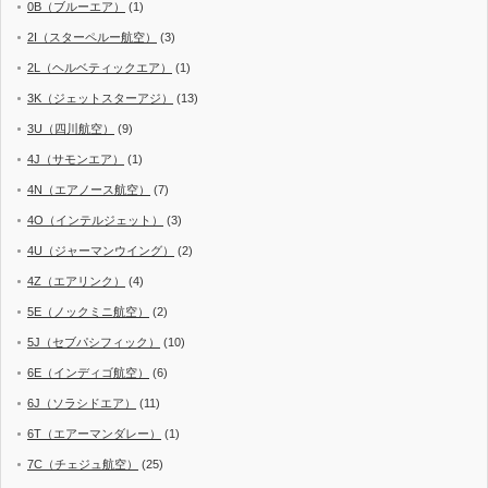
0B（ブルーエア）
(1)
2I（スターペルー航空）
(3)
2L（ヘルベティックエア）
(1)
3K（ジェットスターアジ）
(13)
3U（四川航空）
(9)
4J（サモンエア）
(1)
4N（エアノース航空）
(7)
4O（インテルジェット）
(3)
4U（ジャーマンウイング）
(2)
4Z（エアリンク）
(4)
5E（ノックミニ航空）
(2)
5J（セブパシフィック）
(10)
6E（インディゴ航空）
(6)
6J（ソラシドエア）
(11)
6T（エアーマンダレー）
(1)
7C（チェジュ航空）
(25)