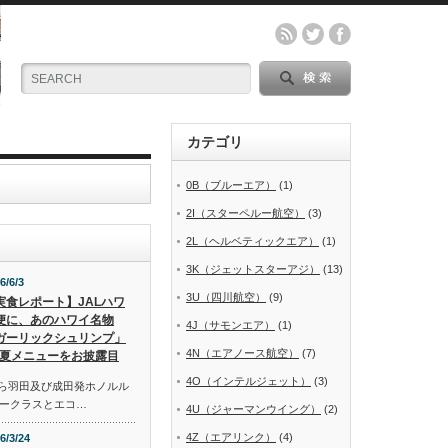
カテゴリ
0B（ブルーエア）
(1)
2I（スターペルー航空）
(3)
2L（ヘルベティックエア）
(1)
3K（ジェットスターアジ）
(13)
6/6/3
3U（四川航空）
(9)
実食レポート】JALハワ
便に、あのハワイ名物
4J（サモンエア）
(1)
ガーリックシュリンプ」
4N（エアノース航空）
(7)
夏メニューをお披露目
4O（インテルジェット）
(3)
から羽田及び成田発ホノルル
ークラスとエコ…
4U（ジャーマンウイング）
(2)
4Z（エアリンク）
(4)
6/3/24