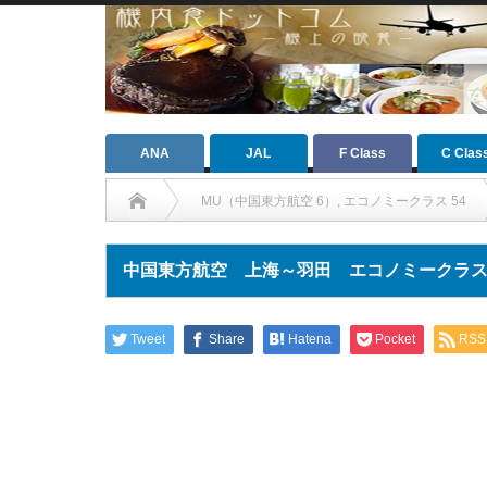
ANA
JAL
F Class
C Clas
MU（中国東方航空 6）
,
エコノミークラス 54
中国東方航空 上海～羽田 エコノミークラス 機内
Tweet
Share
Hatena
Pocket
RSS