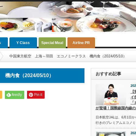
s
Y Class
Special Meal
Airline PR
中国東方航空 上海～羽田 エコノミークラス 機内食（2024/05/10）
おすすめ記事
食（2024/05/10）
202
【
feedly
Pin it
イ
「
が登場！国際線国内線の
日本航空JALは、6月1日
行きのプレミアムエコノミ
202