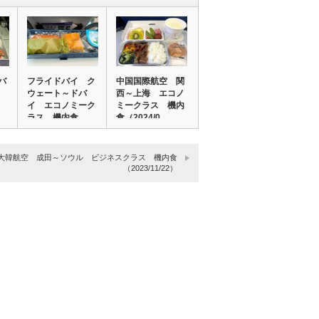
バ
フライドバイ ク
中国国際航空 関
ー
ウェート～ドバ
西～上海 エコノ
イ エコノミーク
ミークラス 機内
ラス 機内食
食（2024/0…
（20…
大韓航空 成田～ソウル ビジネスクラス 機内食
（2023/11/22）