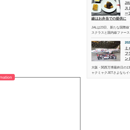
J
ス
ー
線はお弁当での提供に
JALは23日、新たな国際
スクラスと国内線ファース
202
ミ
フ
ン
大阪・関西万博最終日の13
ャクミャクJETさよなら
rmation