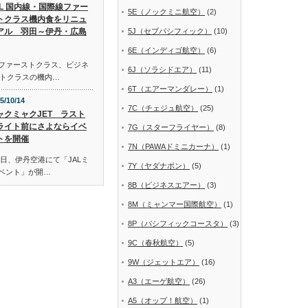
AL 国内線・国際線ファー
5E（ノックミニ航空）
(2)
トクラス機内食をリニュ
アル 羽田～伊丹・広島
5J（セブパシフィック）
(10)
6E（インディゴ航空）
(6)
線ファーストクラス、ビジネ
6J（ソラシドエア）
(11)
トクラスの機内…
6T（エアーマンダレー）
(1)
5/10/14
7C（チェジュ航空）
(25)
ャクミャクJET ラスト
ライト前にさよならイベ
7G（スターフライヤー）
(8)
トを開催
7N（PAWAドミニカーナ）
(1)
日、伊丹空港にて「JALミ
7Y（ヤダナポン）
(5)
イベント」が開…
8B（ビジネスエアー）
(3)
8M（ミャンマー国際航空）
(1)
8P（パシフィックコースタ）
(3)
9C（春秋航空）
(5)
9W（ジェットエア）
(16)
A3（エーゲ航空）
(26)
A5（オップ！航空）
(1)