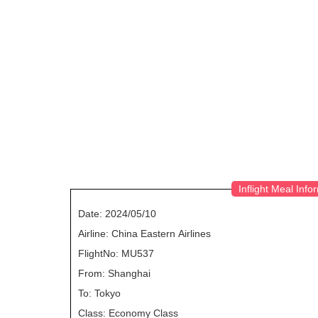
Inflight Meal Info
Date: 2024/05/10
Airline: China Eastern Airlines
FlightNo: MU537
From: Shanghai
To: Tokyo
Class: Economy Class