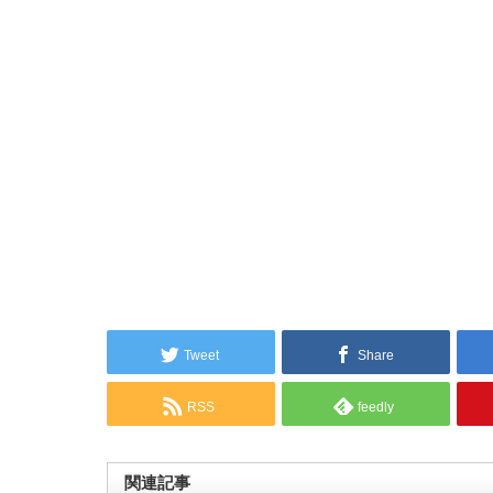
Tweet
Share
RSS
feedly
関連記事