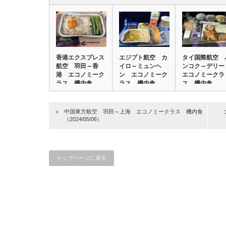
香港エクスプレス
エジプト航空 カ
タイ国際航空 
航空 羽田～香
イロ～ミュンヘ
ンコク～デリ
港 エコノミーク
ン エコノミーク
エコノミークラ
ラス 機内食
ラス 機内食
ス 機内食
（20…
（20…
（202…
中国東方航空 羽田～上海 エコノミークラス 機内食
（2024/05/06）
トップページに戻る