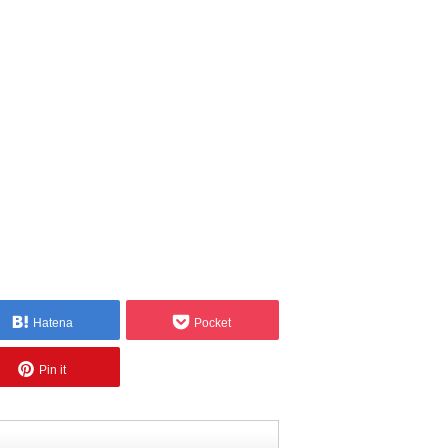
Hatena
Pocket
Pin it