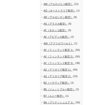
AM（アエロメヒコ航空）
(12)
AO（オーストラリア航空）
(1)
AR（アルゼンチン航空）
(8)
AS（アラスカ航空）
(6)
AT（モロッコ航空）
(5)
AV（アビアンカ航空）
(2)
AW（アフリカワールド）
(1)
AY（フィンランド航空 1）
(50)
AY（フィンランド航空 2）
(50)
AY（フィンランド航空 3）
(38)
AZ（アリタリア航空 1）
(50)
AZ（アリタリア航空 2）
(23)
B2（ベラヴィア航空）
(2)
B6（ジェットブルー航空）
(2)
B7（ユニー航空）
(1)
BA（ブリテッシュエア 1）
(50)