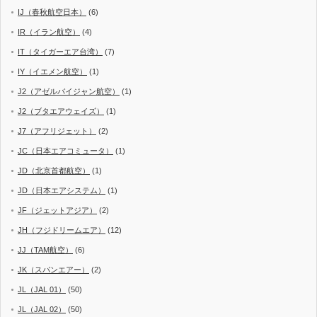
IJ（春秋航空日本）
(6)
IR（イラン航空）
(4)
IT（タイガーエア台湾）
(7)
IY（イエメン航空）
(1)
J2（アゼルバイジャン航空）
(1)
J2（ブタエアウェイズ）
(1)
J7（アフリジェット）
(2)
JC（日本エアコミュータ）
(1)
JD（北京首都航空）
(1)
JD（日本エアシステム）
(1)
JF（ジェットアジア）
(2)
JH（フジドリームエア）
(12)
JJ（TAM航空）
(6)
JK（スパンエアー）
(2)
JL（JAL 01）
(50)
JL（JAL 02）
(50)