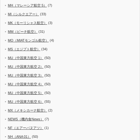
MH（マレーシア航空 5）
(7)
MI（シルクエアー）
(33)
MK（モーリシャス航空）
(3)
MM（ピーチ航空）
(31)
MO（MIATモンゴル航空）
(4)
MS（エジプト航空）
(34)
MU（中国東方航空 1）
(50)
MU（中国東方航空 2）
(50)
MU（中国東方航空 3）
(50)
MU（中国東方航空 4）
(50)
MU（中国東方航空 5）
(50)
MU（中国東方航空 6）
(55)
MX（メキシカーナ航空）
(2)
NEWS（機内食News）
(7)
NF（エアーバヌアツ）
(1)
NH（ANA 01）
(50)