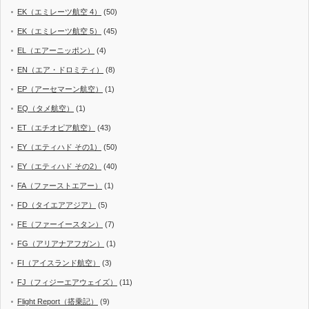
EK（エミレーツ航空 4）
(50)
EK（エミレーツ航空 5）
(45)
EL（エアーニッポン）
(4)
EN（エア・ドロミティ）
(8)
EP（アーセマーン航空）
(1)
EQ（タメ航空）
(1)
ET（エチオピア航空）
(43)
EY（エティハド その1）
(50)
EY（エティハド その2）
(40)
FA（ファーストエアー）
(1)
FD（タイエアアジア）
(5)
FE（ファーイースタン）
(7)
FG（アリアナアフガン）
(1)
FI（アイスランド航空）
(3)
FJ（フィジーエアウェイズ）
(11)
Flight Report（搭乗記）
(9)