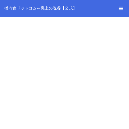
機内食ドットコム～機上の晩餐【公式】