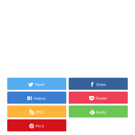
Tweet
Share
Hatena
Pocket
RSS
feedly
Pin it