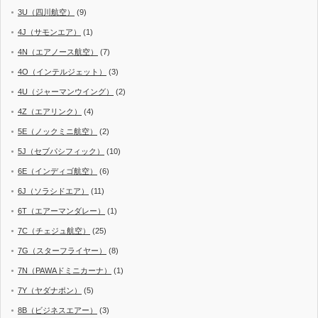
3U（四川航空）
(9)
4J（サモンエア）
(1)
4N（エアノース航空）
(7)
4O（インテルジェット）
(3)
4U（ジャーマンウイング）
(2)
4Z（エアリンク）
(4)
5E（ノックミニ航空）
(2)
5J（セブパシフィック）
(10)
6E（インディゴ航空）
(6)
6J（ソラシドエア）
(11)
6T（エアーマンダレー）
(1)
7C（チェジュ航空）
(25)
7G（スターフライヤー）
(8)
7N（PAWAドミニカーナ）
(1)
7Y（ヤダナポン）
(5)
8B（ビジネスエアー）
(3)