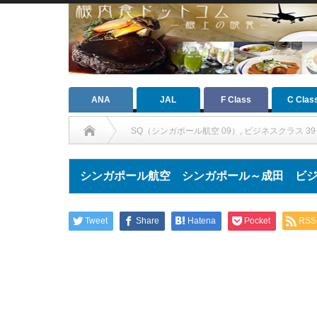
ANA
JAL
F Class
C Clas
SQ（シンガポール航空 09）
,
ビジネスクラス 39
シンガポール航空 シンガポール～成田 ビジネス
Tweet
Share
Hatena
Pocket
RSS