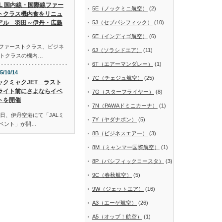
AL 国内線・国際線ファー
5E（ノックミニ航空）
(2)
トクラス機内食をリニュ
アル 羽田～伊丹・広島
5J（セブパシフィック）
(10)
6E（インディゴ航空）
(6)
線ファーストクラス、ビジネ
6J（ソラシドエア）
(11)
トクラスの機内…
6T（エアーマンダレー）
(1)
5/10/14
7C（チェジュ航空）
(25)
ャクミャクJET ラスト
ライト前にさよならイベ
7G（スターフライヤー）
(8)
トを開催
7N（PAWAドミニカーナ）
(1)
日、伊丹空港にて「JALミ
7Y（ヤダナポン）
(5)
イベント」が開…
8B（ビジネスエアー）
(3)
8M（ミャンマー国際航空）
(1)
8P（パシフィックコースタ）
(3)
9C（春秋航空）
(5)
9W（ジェットエア）
(16)
A3（エーゲ航空）
(26)
A5（オップ！航空）
(1)