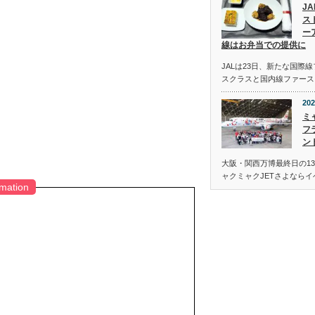
J
ス
ー
線はお弁当での提供に
JALは23日、新たな国際
スクラスと国内線ファース
202
ミ
フ
ン
大阪・関西万博最終日の13
ャクミャクJETさよなら
rmation