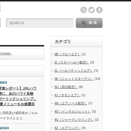
カテゴリ
0/06）
0B（ブルーエア）
(1)
2I（スターペルー航空）
(3)
2L（ヘルベティックエア）
(1)
3K（ジェットスターアジ）
(13)
6/6/3
3U（四川航空）
(9)
実食レポート】JALハワ
便に、あのハワイ名物
4J（サモンエア）
(1)
ガーリックシュリンプ」
4N（エアノース航空）
(7)
夏メニューをお披露目
4O（インテルジェット）
(3)
から羽田及び成田発ホノルル
ークラスとエコ…
4U（ジャーマンウイング）
(2)
4Z（エアリンク）
(4)
6/3/24