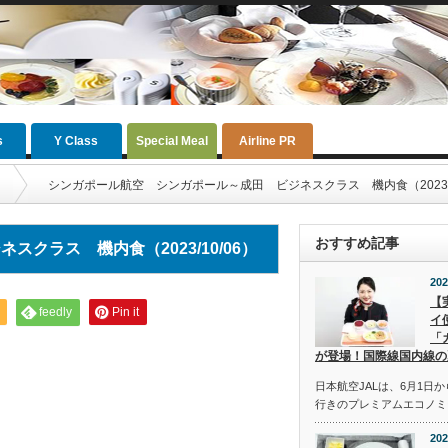
s
Y Class
Special Meal
Airline PR
シンガポール航空 シンガポール～成田 ビジネスクラス 機内食（2023/1
おすすめ記事
クラス 機内食（2023/10/06）
202
【
feedly
Pin it
イ
「
が登場！国際線国内線の
日本航空JALは、6月1日
行きのプレミアムエコノミ
202