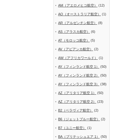
AM（アエロメヒコ航空）
(12)
AO（オーストラリア航空）
(1)
AR（アルゼンチン航空）
(8)
AS（アラスカ航空）
(6)
AT（モロッコ航空）
(5)
AV（アビアンカ航空）
(2)
AW（アフリカワールド）
(1)
AY（フィンランド航空 1）
(50)
AY（フィンランド航空 2）
(50)
AY（フィンランド航空 3）
(38)
AZ（アリタリア航空 1）
(50)
AZ（アリタリア航空 2）
(23)
B2（ベラヴィア航空）
(2)
B6（ジェットブルー航空）
(2)
B7（ユニー航空）
(1)
BA（ブリテッシュエア 1）
(50)