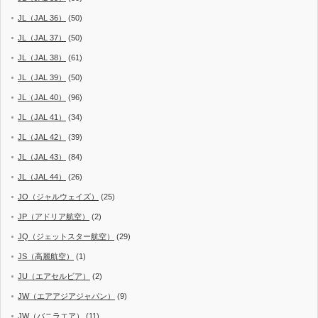
JL（JAL 36）
(50)
JL（JAL 37）
(50)
JL（JAL 38）
(61)
JL（JAL 39）
(50)
JL（JAL 40）
(96)
JL（JAL 41）
(34)
JL（JAL 42）
(39)
JL（JAL 43）
(84)
JL（JAL 44）
(26)
JO（ジャルウェイズ）
(25)
JP（アドリア航空）
(2)
JQ（ジェットスター航空）
(29)
JS（高麗航空）
(1)
JU（エアセルビア）
(2)
JW（エアアジアジャパン）
(9)
JW（バニラエア）
(11)