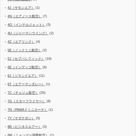
4J（サモンエア）
(1)
4N（エアノース航空）
(7)
4O（インテルジェット）
(3)
4U（ジャーマンウイング）
(2)
4Z（エアリンク）
(4)
5E（ノックミニ航空）
(2)
5J（セブパシフィック）
(10)
6E（インディゴ航空）
(6)
6J（ソラシドエア）
(11)
6T（エアーマンダレー）
(1)
7C（チェジュ航空）
(25)
7G（スターフライヤー）
(8)
7N（PAWAドミニカーナ）
(1)
7Y（ヤダナポン）
(5)
8B（ビジネスエアー）
(3)
8M（ミャンマー国際航空）
(1)