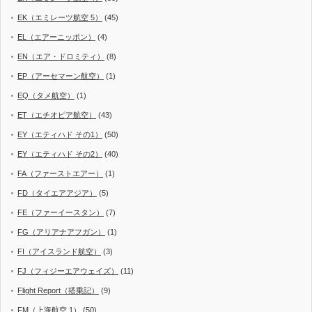
EK（エミレーツ航空 5）
(45)
EL（エアーニッポン）
(4)
EN（エア・ドロミティ）
(8)
EP（アーセマーン航空）
(1)
EQ（タメ航空）
(1)
ET（エチオピア航空）
(43)
EY（エティハド その1）
(50)
EY（エティハド その2）
(40)
FA（ファーストエアー）
(1)
FD（タイエアアジア）
(5)
FE（ファーイースタン）
(7)
FG（アリアナアフガン）
(1)
FI（アイスランド航空）
(3)
FJ（フィジーエアウェイズ）
(11)
Flight Report（搭乗記）
(9)
FM（上海航空 1）
(50)