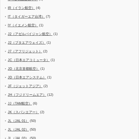
IR（イラン航空）
(4)
IT（タイガーエア台湾）
(7)
IY（イエメン航空）
(1)
J2（アゼルバイジャン航空）
(1)
J2（ブタエアウェイズ）
(1)
J7（アフリジェット）
(2)
JC（日本エアコミュータ）
(1)
JD（北京首都航空）
(1)
JD（日本エアシステム）
(1)
JF（ジェットアジア）
(2)
JH（フジドリームエア）
(12)
JJ（TAM航空）
(6)
JK（スパンエアー）
(2)
JL（JAL 01）
(50)
JL（JAL 02）
(50)
JL（JAL 03）
(50)