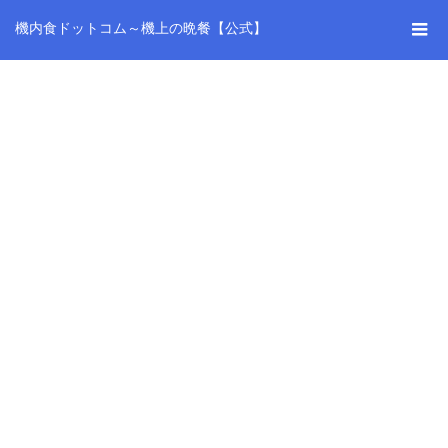
機内食ドットコム～機上の晩餐【公式】