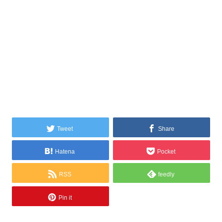
Tweet
Share
Hatena
Pocket
RSS
feedly
Pin it