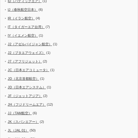
ID（バティックエア）
(1)
IJ（春秋航空日本）
(6)
IR（イラン航空）
(4)
IT（タイガーエア台湾）
(7)
IY（イエメン航空）
(1)
J2（アゼルバイジャン航空）
(1)
J2（ブタエアウェイズ）
(1)
J7（アフリジェット）
(2)
JC（日本エアコミュータ）
(1)
JD（北京首都航空）
(1)
JD（日本エアシステム）
(1)
JF（ジェットアジア）
(2)
JH（フジドリームエア）
(12)
JJ（TAM航空）
(6)
JK（スパンエアー）
(2)
JL（JAL 01）
(50)