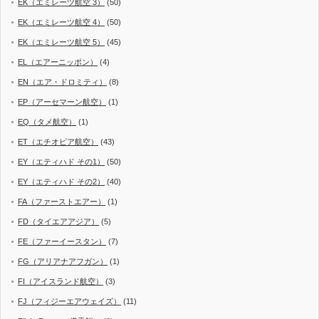
EK（エミレーツ航空 3）
(50)
EK（エミレーツ航空 4）
(50)
EK（エミレーツ航空 5）
(45)
EL（エアーニッポン）
(4)
EN（エア・ドロミティ）
(8)
EP（アーセマーン航空）
(1)
EQ（タメ航空）
(1)
ET（エチオピア航空）
(43)
EY（エティハド その1）
(50)
EY（エティハド その2）
(40)
FA（ファーストエアー）
(1)
FD（タイエアアジア）
(5)
FE（ファーイースタン）
(7)
FG（アリアナアフガン）
(1)
FI（アイスランド航空）
(3)
FJ（フィジーエアウェイズ）
(11)