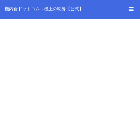
機内食ドットコム～機上の晩餐【公式】