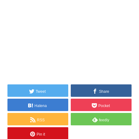
Tweet
Share
Hatena
Pocket
RSS
feedly
Pin it