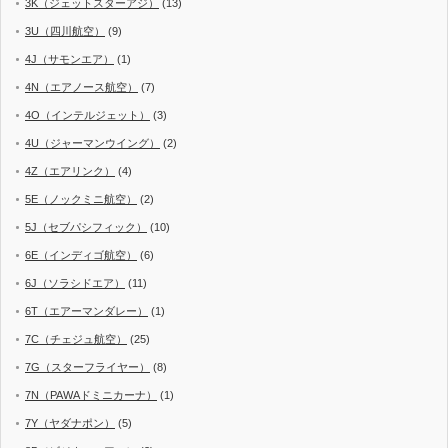
3K（ジェットスターアジ）
(13)
3U（四川航空）
(9)
4J（サモンエア）
(1)
4N（エアノース航空）
(7)
4O（インテルジェット）
(3)
4U（ジャーマンウイング）
(2)
4Z（エアリンク）
(4)
5E（ノックミニ航空）
(2)
5J（セブパシフィック）
(10)
6E（インディゴ航空）
(6)
6J（ソラシドエア）
(11)
6T（エアーマンダレー）
(1)
7C（チェジュ航空）
(25)
7G（スターフライヤー）
(8)
7N（PAWAドミニカーナ）
(1)
7Y（ヤダナポン）
(5)