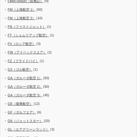
Flight Report（搭乗記）
(9)
FM（上海航空 1）
(50)
FM（上海航空 2）
(10)
FN（ファストジェット）
(1)
FT（シェムリアップ航空）
(1)
FV（ロシア航空）
(3)
FW（アイベックスエア）
(2)
FZ（フライドバイ）
(1)
G3（ゴル航空）
(1)
GA（ガルーダ航空 1）
(50)
GA（ガルーダ航空 2）
(50)
GA（ガルーダ航空 3）
(45)
GE（復興航空）
(12)
GF（ガルフエア）
(6)
GK（ジェットスター）
(20)
GL（エアグリーンランド）
(3)