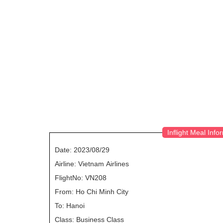
Inflight Meal Info
Date: 2023/08/29
Airline: Vietnam Airlines
FlightNo: VN208
From: Ho Chi Minh City
To: Hanoi
Class: Business Class