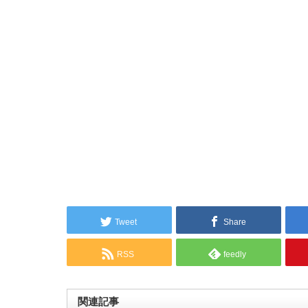
Tweet
Share
RSS
feedly
関連記事