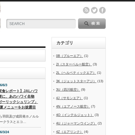
カテゴリ
0B（ブルーエア）
(1)
2I（スターペルー航空）
(3)
2L（ヘルベティックエア）
(1)
3K（ジェットスターアジ）
(13)
6/6/3
3U（四川航空）
(9)
実食レポート】JALハワ
便に、あのハワイ名物
4J（サモンエア）
(1)
ガーリックシュリンプ」
4N（エアノース航空）
(7)
夏メニューをお披露目
4O（インテルジェット）
(3)
から羽田及び成田発ホノルル
ークラスとエコ…
4U（ジャーマンウイング）
(2)
4Z（エアリンク）
(4)
6/3/24