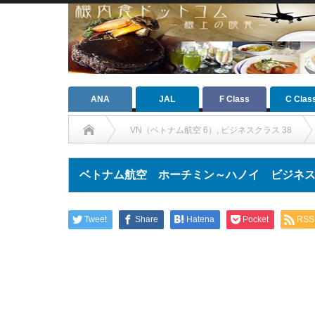
ANA
JAL
F Class
C Clas
VN（ベトナム航空 6）
,
ビジネスクラス 38
ベトナム航空 ホーチミン～ハノイ ビジネスクラ
Tweet
Share
Hatena
Pocket
RSS