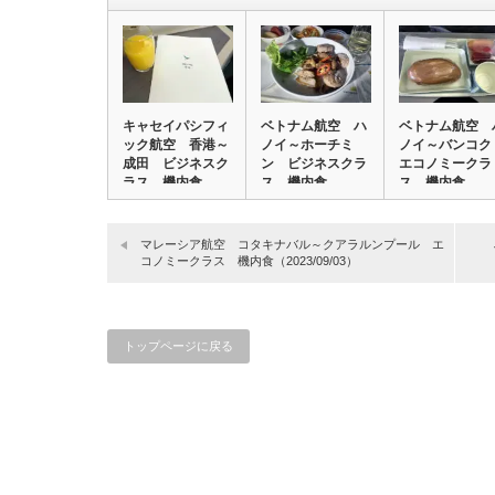
キャセイパシフィ
ベトナム航空 ハ
ベトナム航空 
ック航空 香港～
ノイ～ホーチミ
ノイ～バンコ
成田 ビジネスク
ン ビジネスクラ
エコノミークラ
ラス 機内食
ス 機内食
ス 機内食
（2…
（202…
（202…
マレーシア航空 コタキナバル～クアラルンプール エ
コノミークラス 機内食（2023/09/03）
トップページに戻る