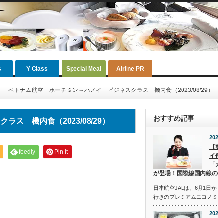
s
Y Class
Special Meal
Airline PR
ベトナム航空 ホーチミン～ハノイ ビジネスクラス 機内食（2023/08/29）
おすすめ記事
ス 機内食（2023/08/29）
202
【
feedly
Pin it
イ
「
が登場！国際線国内線の
日本航空JALは、6月1日
行きのプレミアムエコノミ
202