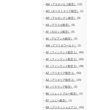
AM（アエロメヒコ航空）
(12)
AO（オーストラリア航空）
(1)
AR（アルゼンチン航空）
(8)
AS（アラスカ航空）
(6)
AT（モロッコ航空）
(5)
AV（アビアンカ航空）
(2)
AW（アフリカワールド）
(1)
AY（フィンランド航空 1）
(50)
AY（フィンランド航空 2）
(50)
AY（フィンランド航空 3）
(38)
AZ（アリタリア航空 1）
(50)
AZ（アリタリア航空 2）
(23)
B2（ベラヴィア航空）
(2)
B6（ジェットブルー航空）
(2)
B7（ユニー航空）
(1)
BA（ブリテッシュエア 1）
(50)