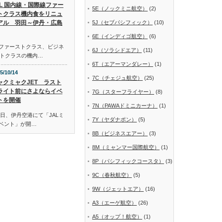
AL 国内線・国際線ファー
5E（ノックミニ航空）
(2)
トクラス機内食をリニュ
アル 羽田～伊丹・広島
5J（セブパシフィック）
(10)
6E（インディゴ航空）
(6)
線ファーストクラス、ビジネ
6J（ソラシドエア）
(11)
トクラスの機内…
6T（エアーマンダレー）
(1)
5/10/14
7C（チェジュ航空）
(25)
ャクミャクJET ラスト
ライト前にさよならイベ
7G（スターフライヤー）
(8)
トを開催
7N（PAWAドミニカーナ）
(1)
日、伊丹空港にて「JALミ
7Y（ヤダナポン）
(5)
イベント」が開…
8B（ビジネスエアー）
(3)
8M（ミャンマー国際航空）
(1)
8P（パシフィックコースタ）
(3)
9C（春秋航空）
(5)
9W（ジェットエア）
(16)
A3（エーゲ航空）
(26)
A5（オップ！航空）
(1)