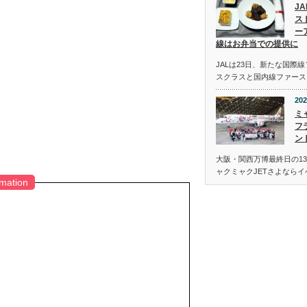
J
ス
ー
線はお弁当での提供に
JALは23日、新たな国際
スクラスと国内線ファース
202
ミ
フ
ン
大阪・関西万博最終日の13
ャクミャクJETさよなら
rmation