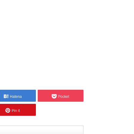
Hatena
Pocket
Pin it