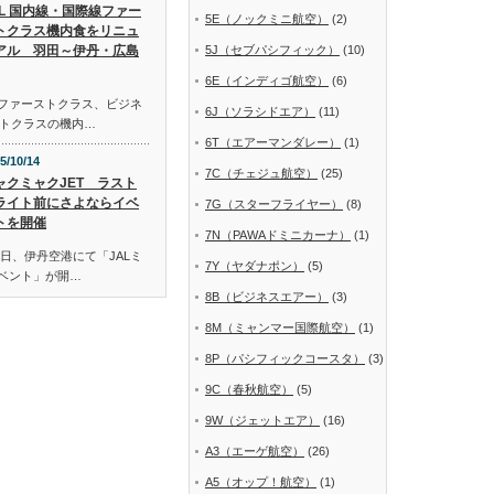
AL 国内線・国際線ファー
5E（ノックミニ航空）
(2)
トクラス機内食をリニュ
アル 羽田～伊丹・広島
5J（セブパシフィック）
(10)
6E（インディゴ航空）
(6)
線ファーストクラス、ビジネ
6J（ソラシドエア）
(11)
トクラスの機内…
6T（エアーマンダレー）
(1)
5/10/14
7C（チェジュ航空）
(25)
ャクミャクJET ラスト
ライト前にさよならイベ
7G（スターフライヤー）
(8)
トを開催
7N（PAWAドミニカーナ）
(1)
日、伊丹空港にて「JALミ
7Y（ヤダナポン）
(5)
イベント」が開…
8B（ビジネスエアー）
(3)
8M（ミャンマー国際航空）
(1)
8P（パシフィックコースタ）
(3)
9C（春秋航空）
(5)
9W（ジェットエア）
(16)
A3（エーゲ航空）
(26)
A5（オップ！航空）
(1)