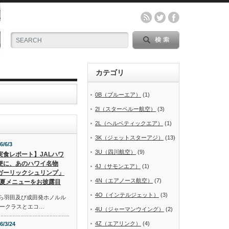
カテゴリ
0B（ブルーエア）
(1)
2I（スターペルー航空）
(3)
2L（ヘルベティックエア）
(1)
3K（ジェットスターアジ）
(13)
6/6/3
3U（四川航空）
(9)
実食レポート】JALハワ
便に、あのハワイ名物
4J（サモンエア）
(1)
ガーリックシュリンプ」
4N（エアノース航空）
(7)
夏メニューをお披露目
4O（インテルジェット）
(3)
から羽田及び成田発ホノルル
ークラスとエコ…
4U（ジャーマンウイング）
(2)
4Z（エアリンク）
(4)
6/3/24