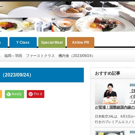
s
Y Class
Special Meal
Airline PR
AL 福岡～羽田 ファーストクラス 機内食（2023/09/24）
おすすめ記事
23/09/24）
202
【
feedly
Pin it
イ
「
が登場！国際線国内線の
日本航空JALは、6月1日
行きのプレミアムエコノミ
202