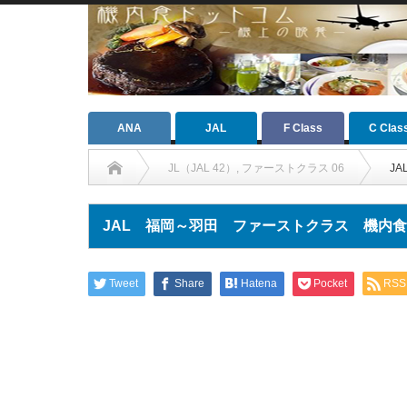
ANA
JAL
F Class
C Clas
JL（JAL 42）
,
ファーストクラス 06
J
JAL 福岡～羽田 ファーストクラス 機内食（20
Tweet
Share
Hatena
Pocket
RSS