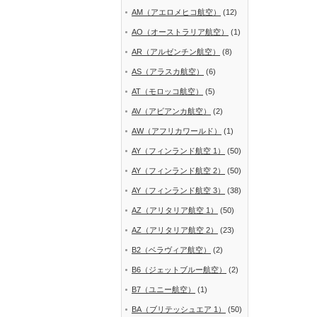
AM（アエロメヒコ航空）
(12)
AO（オーストラリア航空）
(1)
AR（アルゼンチン航空）
(8)
AS（アラスカ航空）
(6)
AT（モロッコ航空）
(5)
AV（アビアンカ航空）
(2)
AW（アフリカワールド）
(1)
AY（フィンランド航空 1）
(50)
AY（フィンランド航空 2）
(50)
AY（フィンランド航空 3）
(38)
AZ（アリタリア航空 1）
(50)
AZ（アリタリア航空 2）
(23)
B2（ベラヴィア航空）
(2)
B6（ジェットブルー航空）
(2)
B7（ユニー航空）
(1)
BA（ブリテッシュエア 1）
(50)