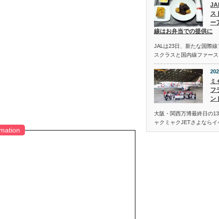
J
ス
ー
線はお弁当での提供に
JALは23日、新たな国際
スクラスと国内線ファース
202
ミ
フ
ン
大阪・関西万博最終日の13
ャクミャクJETさよなら
rmation