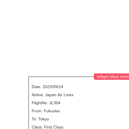
Inflight Meal Info
Date: 2023/09/24
Airline: Japan Air Lines
FlightNo: JL304
From: Fukuoka
To: Tokyo
Class: First Class