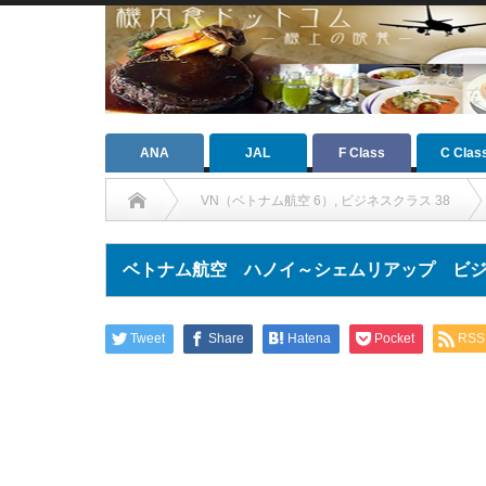
ANA
JAL
F Class
C Clas
VN（ベトナム航空 6）
,
ビジネスクラス 38
ベトナム航空 ハノイ～シェムリアップ ビジネス
Tweet
Share
Hatena
Pocket
RSS