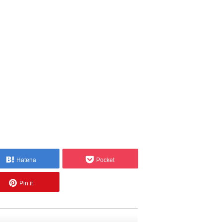
Hatena
Pocket
Pin it