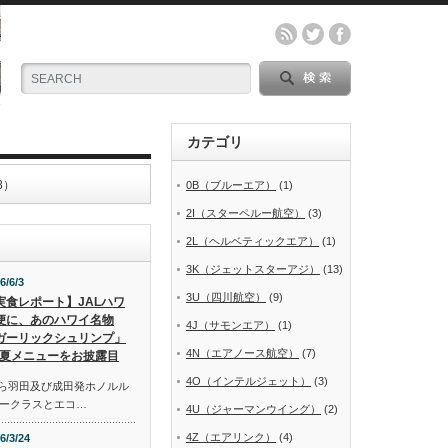
カテゴリ
8）
0B（ブルーエア）
(1)
2I（スターペルー航空）
(3)
2L（ヘルベティックエア）
(1)
3K（ジェットスターアジ）
(13)
6/6/3
3U（四川航空）
(9)
実食レポート】JALハワ
便に、あのハワイ名物
4J（サモンエア）
(1)
ガーリックシュリンプ」
4N（エアノース航空）
(7)
夏メニューをお披露目
4O（インテルジェット）
(3)
から羽田及び成田発ホノルル
ークラスとエコ…
4U（ジャーマンウイング）
(2)
4Z（エアリンク）
(4)
6/3/24