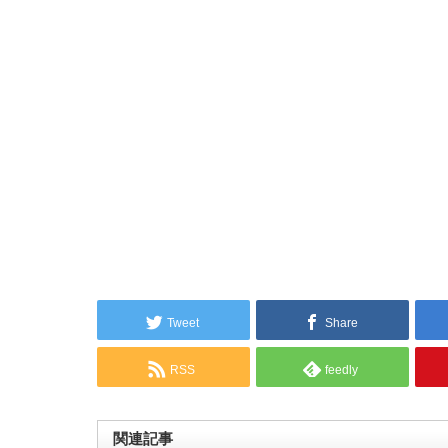
Tweet
Share
RSS
feedly
関連記事