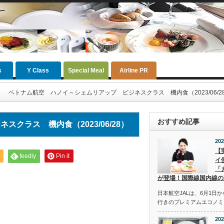
s
Y Class
Special Meal
Airline PR
ベトナム航空 ハノイ～シェムリアップ ビジネスクラス 機内食（2023/06/2
おすすめ記事
クラス 機内食（2023/06/28）
202
【
feedly
Pin it
イ
「
が登場！国際線国内線の
日本航空JALは、6月1日
行きのプレミアムエコノミ
202