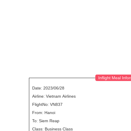
Inflight Meal Info
Date: 2023/06/28
Airline: Vietnam Airlines
FlightNo: VN837
From: Hanoi
To: Siem Reap
Class: Business Class