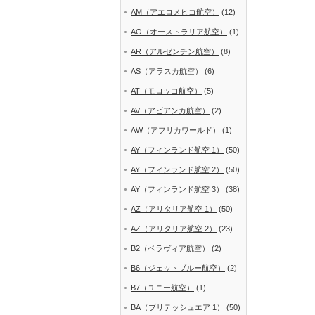
AM（アエロメヒコ航空）
(12)
AO（オーストラリア航空）
(1)
AR（アルゼンチン航空）
(8)
AS（アラスカ航空）
(6)
AT（モロッコ航空）
(5)
AV（アビアンカ航空）
(2)
AW（アフリカワールド）
(1)
AY（フィンランド航空 1）
(50)
AY（フィンランド航空 2）
(50)
AY（フィンランド航空 3）
(38)
AZ（アリタリア航空 1）
(50)
AZ（アリタリア航空 2）
(23)
B2（ベラヴィア航空）
(2)
B6（ジェットブルー航空）
(2)
B7（ユニー航空）
(1)
BA（ブリテッシュエア 1）
(50)