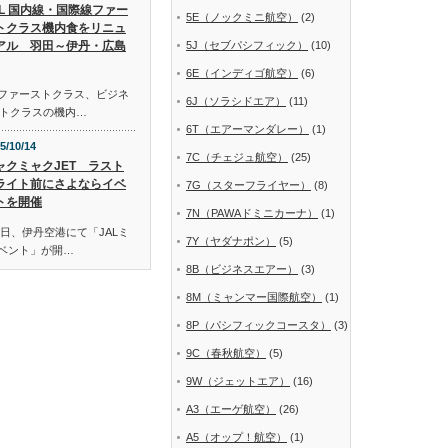
AL 国内線・国際線ファー
5E（ノックミニ航空）
(2)
トクラス機内食をリニュ
アル 羽田～伊丹・広島
5J（セブパシフィック）
(10)
6E（インディゴ航空）
(6)
線ファーストクラス、ビジネ
6J（ソラシドエア）
(11)
トクラスの機内…
6T（エアーマンダレー）
(1)
5/10/14
7C（チェジュ航空）
(25)
ャクミャクJET ラスト
ライト前にさよならイベ
7G（スターフライヤー）
(8)
トを開催
7N（PAWAドミニカーナ）
(1)
日、伊丹空港にて「JALミ
7Y（ヤダナポン）
(5)
イベント」が開…
8B（ビジネスエアー）
(3)
8M（ミャンマー国際航空）
(1)
8P（パシフィックコースタ）
(3)
9C（春秋航空）
(5)
9W（ジェットエア）
(16)
A3（エーゲ航空）
(26)
A5（オップ！航空）
(1)