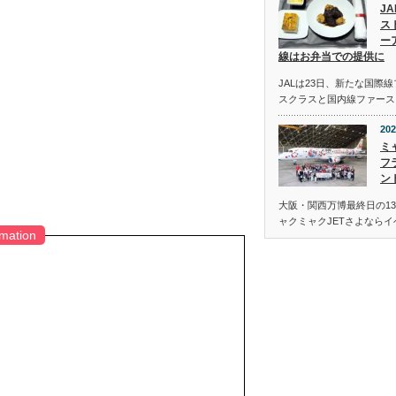
J
ス
ー
線はお弁当での提供に
JALは23日、新たな国際
スクラスと国内線ファース
202
ミ
フ
ン
大阪・関西万博最終日の13
ャクミャクJETさよなら
rmation