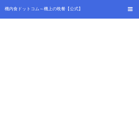
機内食ドットコム～機上の晩餐【公式】