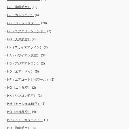
GE（復興航空）
(12)
GF（ガルフエア）
(6)
GK（ジェットスター）
(20)
GL（エアグリーンランド）
(3)
GS（天津航空）
(2)
H2（スカイエアライン）
(2)
HA（ハワイアン航空）
(34)
HB（アジアアトラン）
(2)
HD（エア・ドゥ）
(5)
HF（エアコートジボワール）
(2)
HG（ニキ航空）
(2)
HK（ヤンゴン航空）
(1)
HM（セーシェル航空）
(1)
HO（吉祥航空）
(4)
HP（アメリカウエスト）
(1)
HU（海南航空）
(3)