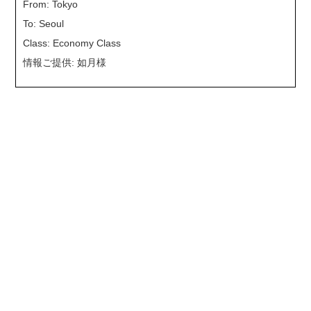
From: Tokyo
To: Seoul
Class: Economy Class
情報ご提供: 如月様