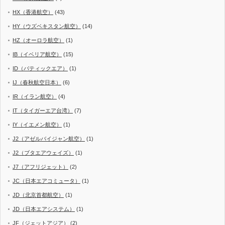
HX（香港航空）
(43)
HY（ウズベキスタン航空）
(14)
HZ（オーロラ航空）
(1)
IB（イベリア航空）
(15)
ID（バティックエア）
(1)
IJ（春秋航空日本）
(6)
IR（イラン航空）
(4)
IT（タイガーエア台湾）
(7)
IY（イエメン航空）
(1)
J2（アゼルバイジャン航空）
(1)
J2（ブタエアウェイズ）
(1)
J7（アフリジェット）
(2)
JC（日本エアコミュータ）
(1)
JD（北京首都航空）
(1)
JD（日本エアシステム）
(1)
JF（ジェットアジア）
(2)