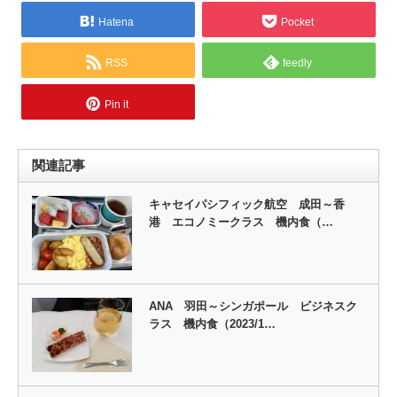
Hatena
Pocket
RSS
feedly
Pin it
関連記事
キャセイパシフィック航空 成田～香
港 エコノミークラス 機内食（…
ANA 羽田～シンガポール ビジネスク
ラス 機内食（2023/1…