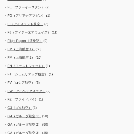
FE（ファーイースタン）
(7)
FG（アリアナアフガン）
(1)
FI（アイスランド航空）
(3)
FJ（フィジーエアウェイズ）
(11)
Flight Report（搭乗記）
(9)
FM（上海航空 1）
(50)
FM（上海航空 2）
(10)
FN（ファストジェット）
(1)
FT（シェムリアップ航空）
(1)
FV（ロシア航空）
(3)
FW（アイベックスエア）
(2)
FZ（フライドバイ）
(1)
G3（ゴル航空）
(1)
GA（ガルーダ航空 1）
(50)
GA（ガルーダ航空 2）
(50)
GA（ガルーダ航空 3）
(45)