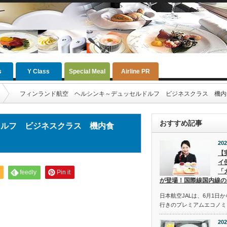
s
Y Class
Special Meal
Airline PR
フィンランド航空 ヘルシンキ～デュッセルドルフ ビジネスクラス 機内食（2
おすすめ記事
ドルフ ビジネスクラス 機内食
202
【
イ
「
feedly
Pin it
が登場！国際線国内線の
日本航空JALは、6月1日
行きのプレミアムエコノミ
202