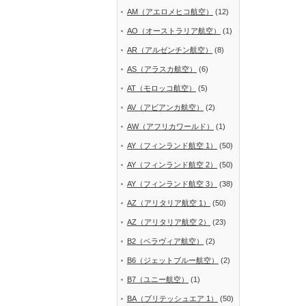
AM（アエロメヒコ航空）
(12)
AO（オーストラリア航空）
(1)
AR（アルゼンチン航空）
(8)
AS（アラスカ航空）
(6)
AT（モロッコ航空）
(5)
AV（アビアンカ航空）
(2)
AW（アフリカワールド）
(1)
AY（フィンランド航空 1）
(50)
AY（フィンランド航空 2）
(50)
AY（フィンランド航空 3）
(38)
AZ（アリタリア航空 1）
(50)
AZ（アリタリア航空 2）
(23)
B2（ベラヴィア航空）
(2)
B6（ジェットブルー航空）
(2)
B7（ユニー航空）
(1)
BA（ブリテッシュエア 1）
(50)