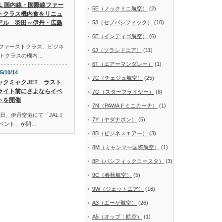
AL 国内線・国際線ファー
5E（ノックミニ航空）
(2)
トクラス機内食をリニュ
アル 羽田～伊丹・広島
5J（セブパシフィック）
(10)
6E（インディゴ航空）
(6)
線ファーストクラス、ビジネ
6J（ソラシドエア）
(11)
トクラスの機内…
6T（エアーマンダレー）
(1)
5/10/14
7C（チェジュ航空）
(25)
ャクミャクJET ラスト
ライト前にさよならイベ
7G（スターフライヤー）
(8)
トを開催
7N（PAWAドミニカーナ）
(1)
日、伊丹空港にて「JALミ
7Y（ヤダナポン）
(5)
イベント」が開…
8B（ビジネスエアー）
(3)
8M（ミャンマー国際航空）
(1)
8P（パシフィックコースタ）
(3)
9C（春秋航空）
(5)
9W（ジェットエア）
(16)
A3（エーゲ航空）
(26)
A5（オップ！航空）
(1)