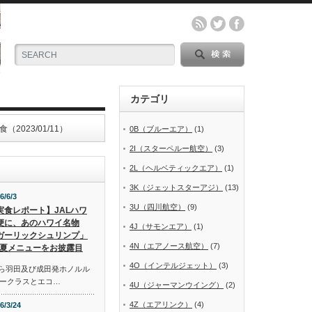
カテゴリ
023/01/11）
0B（ブルーエア）
(1)
2I（スターペルー航空）
(3)
2L（ヘルベティックエア）
(1)
3K（ジェットスターアジ）
(13)
6/6/3
3U（四川航空）
(9)
実食レポート】JALハワ
便に、あのハワイ名物
4J（サモンエア）
(1)
ガーリックシュリンプ」
4N（エアノース航空）
(7)
夏メニューをお披露目
4O（インテルジェット）
(3)
から羽田及び成田発ホノルル
ークラスとエコ…
4U（ジャーマンウイング）
(2)
4Z（エアリンク）
(4)
6/3/24