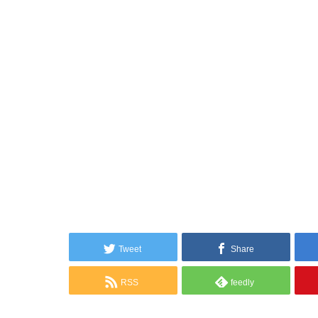
Tweet
Share
RSS
feedly