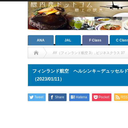
ANA
JAL
F Class
C Clas
AY（フィンランド航空 3）
,
ビジネスクラス 37
フィンランド航空 ヘルシンキ～デュッセル
（2023/01/11）
Tweet
Share
Hatena
Pocket
RSS