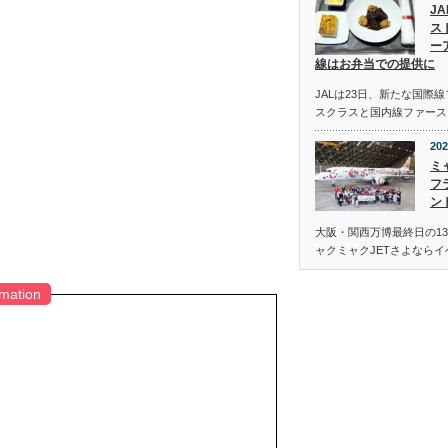
J
ス
ー
線はお弁当での提供に
JALは23日、新たな国際
スクラスと国内線ファース
202
ミ
フ
ン
大阪・関西万博最終日の13
ャクミャクJETさよなら
rmation