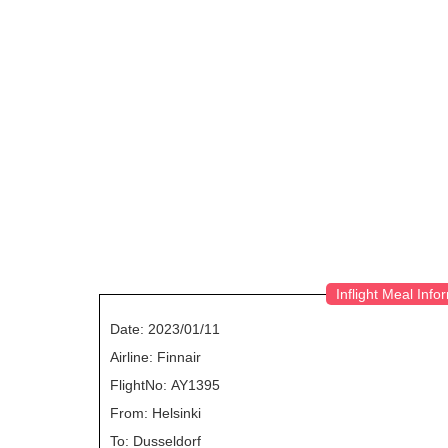
Inflight Meal Info
Date: 2023/01/11
Airline: Finnair
FlightNo: AY1395
From: Helsinki
To: Dusseldorf