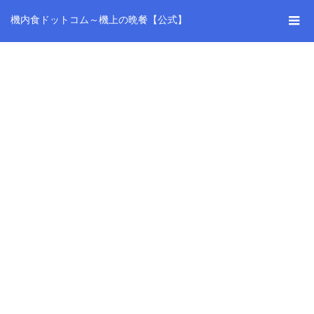
機内食ドットコム～機上の晩餐【公式】