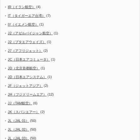
IR（イラン航空）
(4)
IT（タイガーエア台湾）
(7)
IY（イエメン航空）
(1)
J2（アゼルバイジャン航空）
(1)
J2（ブタエアウェイズ）
(1)
J7（アフリジェット）
(2)
JC（日本エアコミュータ）
(1)
JD（北京首都航空）
(1)
JD（日本エアシステム）
(1)
JF（ジェットアジア）
(2)
JH（フジドリームエア）
(12)
JJ（TAM航空）
(6)
JK（スパンエアー）
(2)
JL（JAL 01）
(50)
JL（JAL 02）
(50)
JL（JAL 03）
(50)