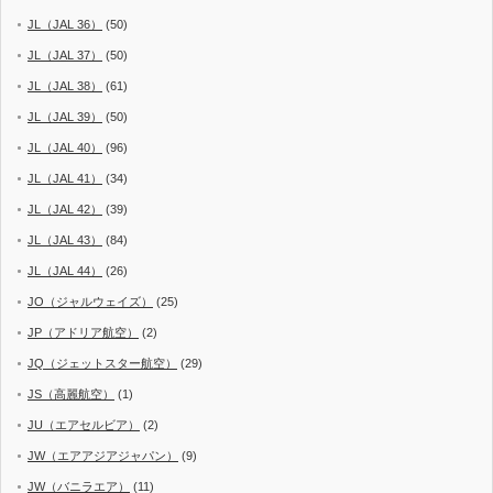
JL（JAL 36）
(50)
JL（JAL 37）
(50)
JL（JAL 38）
(61)
JL（JAL 39）
(50)
JL（JAL 40）
(96)
JL（JAL 41）
(34)
JL（JAL 42）
(39)
JL（JAL 43）
(84)
JL（JAL 44）
(26)
JO（ジャルウェイズ）
(25)
JP（アドリア航空）
(2)
JQ（ジェットスター航空）
(29)
JS（高麗航空）
(1)
JU（エアセルビア）
(2)
JW（エアアジアジャパン）
(9)
JW（バニラエア）
(11)