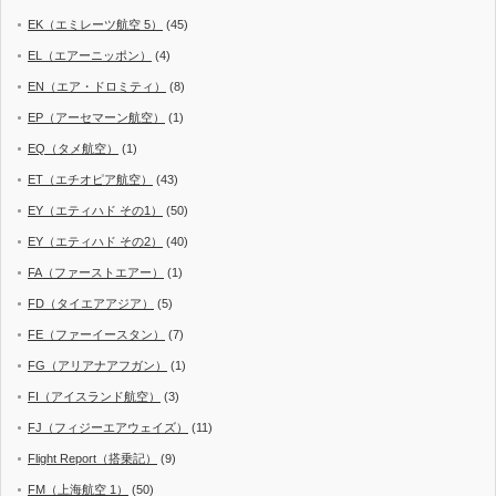
EK（エミレーツ航空 5）
(45)
EL（エアーニッポン）
(4)
EN（エア・ドロミティ）
(8)
EP（アーセマーン航空）
(1)
EQ（タメ航空）
(1)
ET（エチオピア航空）
(43)
EY（エティハド その1）
(50)
EY（エティハド その2）
(40)
FA（ファーストエアー）
(1)
FD（タイエアアジア）
(5)
FE（ファーイースタン）
(7)
FG（アリアナアフガン）
(1)
FI（アイスランド航空）
(3)
FJ（フィジーエアウェイズ）
(11)
Flight Report（搭乗記）
(9)
FM（上海航空 1）
(50)