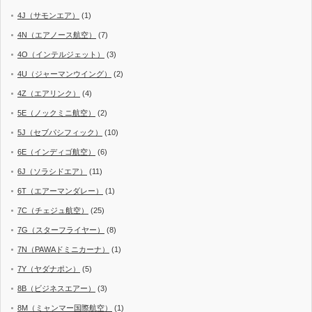
4J（サモンエア）
(1)
4N（エアノース航空）
(7)
4O（インテルジェット）
(3)
4U（ジャーマンウイング）
(2)
4Z（エアリンク）
(4)
5E（ノックミニ航空）
(2)
5J（セブパシフィック）
(10)
6E（インディゴ航空）
(6)
6J（ソラシドエア）
(11)
6T（エアーマンダレー）
(1)
7C（チェジュ航空）
(25)
7G（スターフライヤー）
(8)
7N（PAWAドミニカーナ）
(1)
7Y（ヤダナポン）
(5)
8B（ビジネスエアー）
(3)
8M（ミャンマー国際航空）
(1)