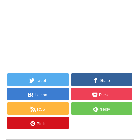
Tweet
Share
Hatena
Pocket
RSS
feedly
Pin it