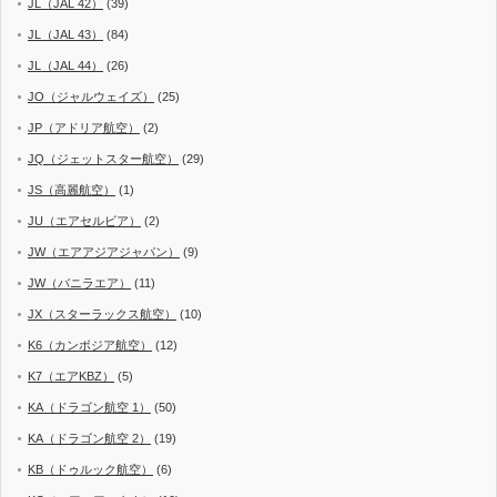
JL（JAL 42）
(39)
JL（JAL 43）
(84)
JL（JAL 44）
(26)
JO（ジャルウェイズ）
(25)
JP（アドリア航空）
(2)
JQ（ジェットスター航空）
(29)
JS（高麗航空）
(1)
JU（エアセルビア）
(2)
JW（エアアジアジャパン）
(9)
JW（バニラエア）
(11)
JX（スターラックス航空）
(10)
K6（カンボジア航空）
(12)
K7（エアKBZ）
(5)
KA（ドラゴン航空 1）
(50)
KA（ドラゴン航空 2）
(19)
KB（ドゥルック航空）
(6)