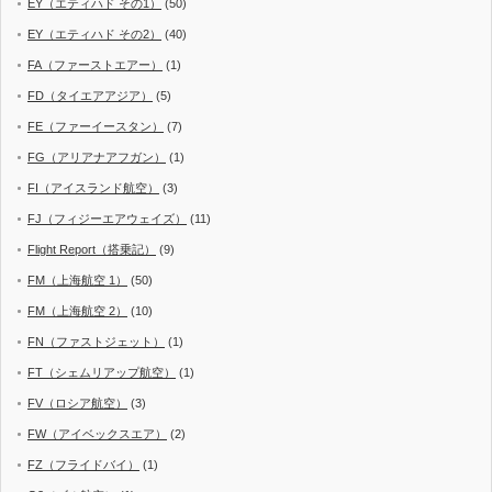
EY（エティハド その1）
(50)
EY（エティハド その2）
(40)
FA（ファーストエアー）
(1)
FD（タイエアアジア）
(5)
FE（ファーイースタン）
(7)
FG（アリアナアフガン）
(1)
FI（アイスランド航空）
(3)
FJ（フィジーエアウェイズ）
(11)
Flight Report（搭乗記）
(9)
FM（上海航空 1）
(50)
FM（上海航空 2）
(10)
FN（ファストジェット）
(1)
FT（シェムリアップ航空）
(1)
FV（ロシア航空）
(3)
FW（アイベックスエア）
(2)
FZ（フライドバイ）
(1)