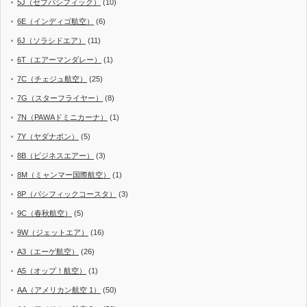
5J（セブパシフィック）
(10)
6E（インディゴ航空）
(6)
6J（ソラシドエア）
(11)
6T（エアーマンダレー）
(1)
7C（チェジュ航空）
(25)
7G（スターフライヤー）
(8)
7N（PAWAドミニカーナ）
(1)
7Y（ヤダナポン）
(5)
8B（ビジネスエアー）
(3)
8M（ミャンマー国際航空）
(1)
8P（パシフィックコースタ）
(3)
9C（春秋航空）
(5)
9W（ジェットエア）
(16)
A3（エーゲ航空）
(26)
A5（オップ！航空）
(1)
AA（アメリカン航空 1）
(50)