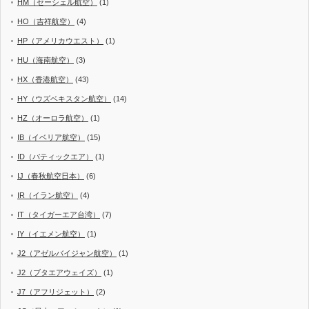
HM（セーシェル航空）
(1)
HO（吉祥航空）
(4)
HP（アメリカウエスト）
(1)
HU（海南航空）
(3)
HX（香港航空）
(43)
HY（ウズベキスタン航空）
(14)
HZ（オーロラ航空）
(1)
IB（イベリア航空）
(15)
ID（バティックエア）
(1)
IJ（春秋航空日本）
(6)
IR（イラン航空）
(4)
IT（タイガーエア台湾）
(7)
IY（イエメン航空）
(1)
J2（アゼルバイジャン航空）
(1)
J2（ブタエアウェイズ）
(1)
J7（アフリジェット）
(2)