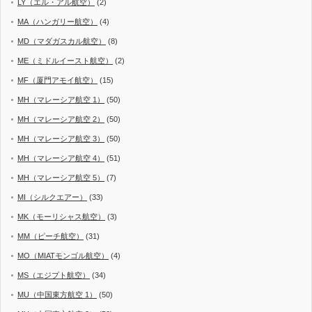
LY（エル・アル航空）
(2)
MA（ハンガリー航空）
(4)
MD（マダガスカル航空）
(8)
ME（ミドルイースト航空）
(2)
MF（厦門アモイ航空）
(15)
MH（マレーシア航空 1）
(50)
MH（マレーシア航空 2）
(50)
MH（マレーシア航空 3）
(50)
MH（マレーシア航空 4）
(51)
MH（マレーシア航空 5）
(7)
MI（シルクエアー）
(33)
MK（モーリシャス航空）
(3)
MM（ピーチ航空）
(31)
MO（MIATモンゴル航空）
(4)
MS（エジプト航空）
(34)
MU（中国東方航空 1）
(50)