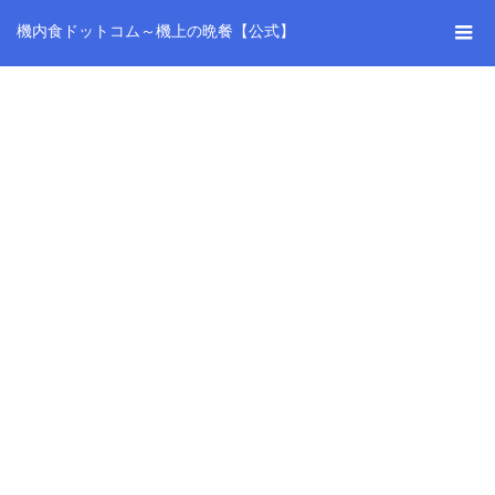
機内食ドットコム～機上の晩餐【公式】