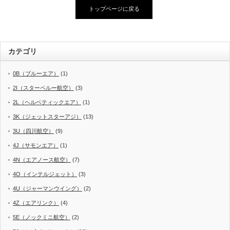
トップページに戻る
カテゴリ
0B（ブルーエア）
(1)
2I（スターペルー航空）
(3)
2L（ヘルベティックエア）
(1)
3K（ジェットスターアジ）
(13)
3U（四川航空）
(9)
4J（サモンエア）
(1)
4N（エアノース航空）
(7)
4O（インテルジェット）
(3)
4U（ジャーマンウイング）
(2)
4Z（エアリンク）
(4)
5E（ノックミニ航空）
(2)