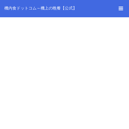
機内食ドットコム～機上の晩餐【公式】