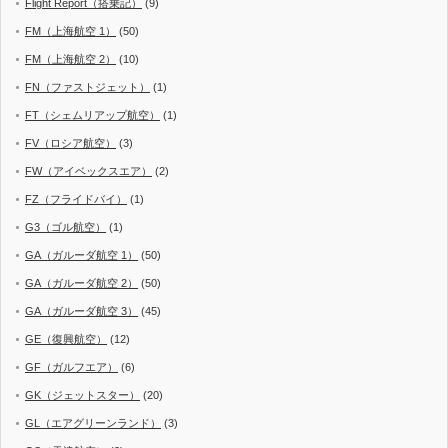
Flight Report（搭乗記）
(9)
FM（上海航空 1）
(50)
FM（上海航空 2）
(10)
FN（ファストジェット）
(1)
FT（シェムリアップ航空）
(1)
FV（ロシア航空）
(3)
FW（アイベックスエア）
(2)
FZ（フライドバイ）
(1)
G3（ゴル航空）
(1)
GA（ガルーダ航空 1）
(50)
GA（ガルーダ航空 2）
(50)
GA（ガルーダ航空 3）
(45)
GE（復興航空）
(12)
GF（ガルフエア）
(6)
GK（ジェットスター）
(20)
GL（エアグリーンランド）
(3)