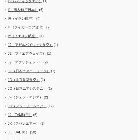
ID（バティックエア）
(1)
IJ（春秋航空日本）
(6)
IR（イラン航空）
(4)
IT（タイガーエア台湾）
(7)
IY（イエメン航空）
(1)
J2（アゼルバイジャン航空）
(1)
J2（ブタエアウェイズ）
(1)
J7（アフリジェット）
(2)
JC（日本エアコミュータ）
(1)
JD（北京首都航空）
(1)
JD（日本エアシステム）
(1)
JF（ジェットアジア）
(2)
JH（フジドリームエア）
(12)
JJ（TAM航空）
(6)
JK（スパンエアー）
(2)
JL（JAL 01）
(50)