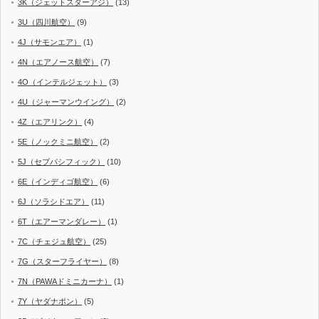
3K（ジェットスターアジ）
(13)
3U（四川航空）
(9)
4J（サモンエア）
(1)
4N（エアノース航空）
(7)
4O（インテルジェット）
(3)
4U（ジャーマンウイング）
(2)
4Z（エアリンク）
(4)
5E（ノックミニ航空）
(2)
5J（セブパシフィック）
(10)
6E（インディゴ航空）
(6)
6J（ソラシドエア）
(11)
6T（エアーマンダレー）
(1)
7C（チェジュ航空）
(25)
7G（スターフライヤー）
(8)
7N（PAWAドミニカーナ）
(1)
7Y（ヤダナポン）
(5)