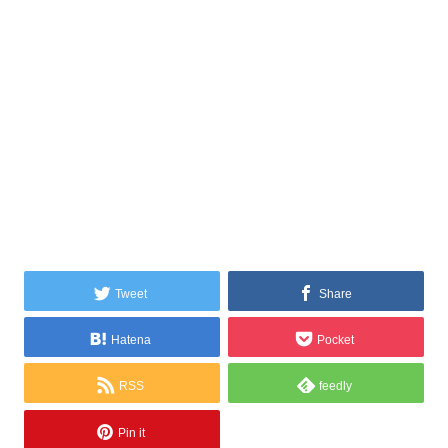
Tweet
Share
Hatena
Pocket
RSS
feedly
Pin it