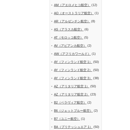
AM（アエロメヒコ航空）
(12)
AO（オーストラリア航空）
(1)
AR（アルゼンチン航空）
(8)
AS（アラスカ航空）
(6)
AT（モロッコ航空）
(5)
AV（アビアンカ航空）
(2)
AW（アフリカワールド）
(1)
AY（フィンランド航空 1）
(50)
AY（フィンランド航空 2）
(50)
AY（フィンランド航空 3）
(38)
AZ（アリタリア航空 1）
(50)
AZ（アリタリア航空 2）
(23)
B2（ベラヴィア航空）
(2)
B6（ジェットブルー航空）
(2)
B7（ユニー航空）
(1)
BA（ブリテッシュエア 1）
(50)