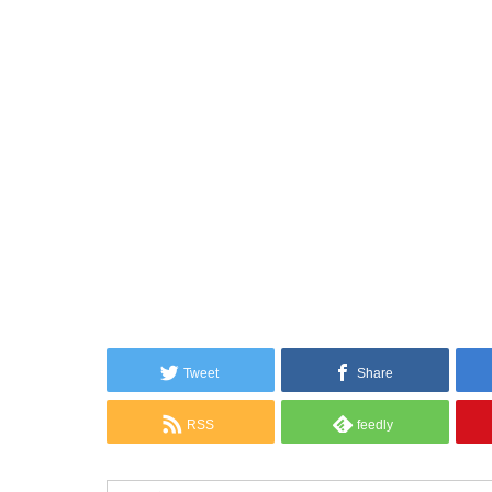
Tweet
Share
RSS
feedly