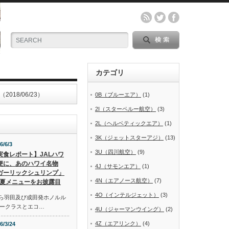
カテゴリ
8/06/23）
0B（ブルーエア）
(1)
2I（スターペルー航空）
(3)
2L（ヘルベティックエア）
(1)
3K（ジェットスターアジ）
(13)
6/6/3
3U（四川航空）
(9)
実食レポート】JALハワ
便に、あのハワイ名物
4J（サモンエア）
(1)
ガーリックシュリンプ」
4N（エアノース航空）
(7)
夏メニューをお披露目
4O（インテルジェット）
(3)
から羽田及び成田発ホノルル
ークラスとエコ…
4U（ジャーマンウイング）
(2)
4Z（エアリンク）
(4)
6/3/24