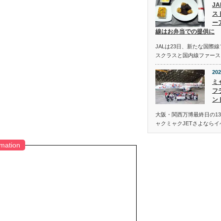
J
ス
ー
線はお弁当での提供に
JALは23日、新たな国際
スクラスと国内線ファース
202
ミ
フ
ン
大阪・関西万博最終日の13
ャクミャクJETさよなら
rmation