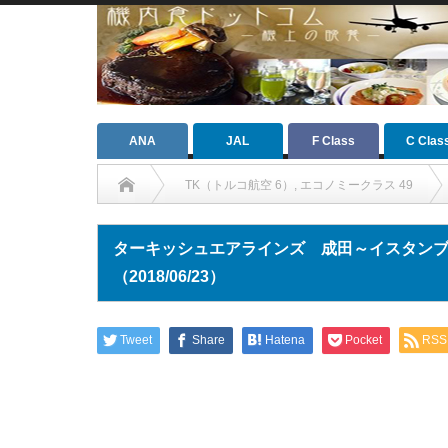
ANA
JAL
F Class
C Clas
TK（トルコ航空 6）
,
エコノミークラス 49
ターキッシュエアラインズ 成田～イスタン
（2018/06/23）
Tweet
Share
Hatena
Pocket
RSS