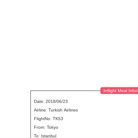
Inflight Meal Info
Date: 2018/06/23
Airline: Turkish Airlines
FlightNo: TK53
From: Tokyo
To: Istanbul