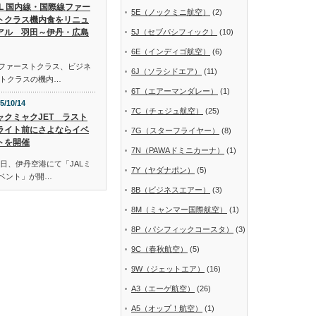
AL 国内線・国際線ファー
5E（ノックミニ航空）
(2)
トクラス機内食をリニュ
アル 羽田～伊丹・広島
5J（セブパシフィック）
(10)
6E（インディゴ航空）
(6)
線ファーストクラス、ビジネ
6J（ソラシドエア）
(11)
トクラスの機内…
6T（エアーマンダレー）
(1)
5/10/14
7C（チェジュ航空）
(25)
ャクミャクJET ラスト
ライト前にさよならイベ
7G（スターフライヤー）
(8)
トを開催
7N（PAWAドミニカーナ）
(1)
日、伊丹空港にて「JALミ
7Y（ヤダナポン）
(5)
イベント」が開…
8B（ビジネスエアー）
(3)
8M（ミャンマー国際航空）
(1)
8P（パシフィックコースタ）
(3)
9C（春秋航空）
(5)
9W（ジェットエア）
(16)
A3（エーゲ航空）
(26)
A5（オップ！航空）
(1)