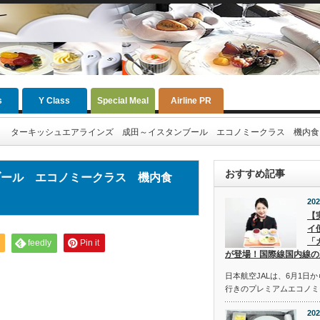
s
Y Class
Special Meal
Airline PR
ターキッシュエアラインズ 成田～イスタンブール エコノミークラス 機内食（201
おすすめ記事
ブール エコノミークラス 機内食
202
【
イ
「
feedly
Pin it
が登場！国際線国内線の
日本航空JALは、6月1日
行きのプレミアムエコノミ
202