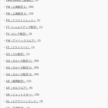
Flight Report（搭乗記）
(9)
FM（上海航空 1）
(50)
FM（上海航空 2）
(10)
FN（ファストジェット）
(1)
FT（シェムリアップ航空）
(1)
FV（ロシア航空）
(3)
FW（アイベックスエア）
(2)
FZ（フライドバイ）
(1)
G3（ゴル航空）
(1)
GA（ガルーダ航空 1）
(50)
GA（ガルーダ航空 2）
(50)
GA（ガルーダ航空 3）
(45)
GE（復興航空）
(12)
GF（ガルフエア）
(6)
GK（ジェットスター）
(20)
GL（エアグリーンランド）
(3)