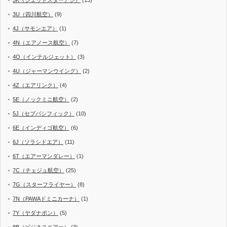
3K（ジェットスターアジ）
(13)
3U（四川航空）
(9)
4J（サモンエア）
(1)
4N（エアノース航空）
(7)
4O（インテルジェット）
(3)
4U（ジャーマンウイング）
(2)
4Z（エアリンク）
(4)
5E（ノックミニ航空）
(2)
5J（セブパシフィック）
(10)
6E（インディゴ航空）
(6)
6J（ソラシドエア）
(11)
6T（エアーマンダレー）
(1)
7C（チェジュ航空）
(25)
7G（スターフライヤー）
(8)
7N（PAWAドミニカーナ）
(1)
7Y（ヤダナポン）
(5)