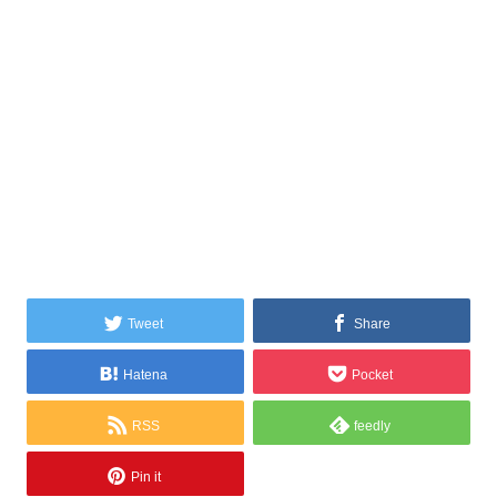
Tweet
Share
Hatena
Pocket
RSS
feedly
Pin it