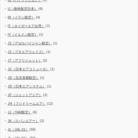
ID（バティックエア）
(1)
IJ（春秋航空日本）
(6)
IR（イラン航空）
(4)
IT（タイガーエア台湾）
(7)
IY（イエメン航空）
(1)
J2（アゼルバイジャン航空）
(1)
J2（ブタエアウェイズ）
(1)
J7（アフリジェット）
(2)
JC（日本エアコミュータ）
(1)
JD（北京首都航空）
(1)
JD（日本エアシステム）
(1)
JF（ジェットアジア）
(2)
JH（フジドリームエア）
(12)
JJ（TAM航空）
(6)
JK（スパンエアー）
(2)
JL（JAL 01）
(50)