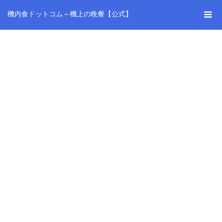
機内食ドットコム～機上の晩餐【公式】