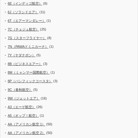
6E（インディゴ航空）
(6)
6J（ソラシドエア）
(11)
6T（エアーマンダレー）
(1)
7C（チェジュ航空）
(25)
7G（スターフライヤー）
(8)
7N（PAWAドミニカーナ）
(1)
7Y（ヤダナポン）
(5)
8B（ビジネスエアー）
(3)
8M（ミャンマー国際航空）
(1)
8P（パシフィックコースタ）
(3)
9C（春秋航空）
(5)
9W（ジェットエア）
(16)
A3（エーゲ航空）
(26)
A5（オップ！航空）
(1)
AA（アメリカン航空 1）
(50)
AA（アメリカン航空 2）
(50)