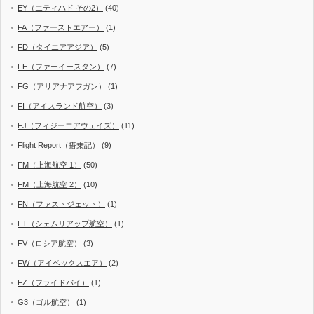
EY（エティハド その2）
(40)
FA（ファーストエアー）
(1)
FD（タイエアアジア）
(5)
FE（ファーイースタン）
(7)
FG（アリアナアフガン）
(1)
FI（アイスランド航空）
(3)
FJ（フィジーエアウェイズ）
(11)
Flight Report（搭乗記）
(9)
FM（上海航空 1）
(50)
FM（上海航空 2）
(10)
FN（ファストジェット）
(1)
FT（シェムリアップ航空）
(1)
FV（ロシア航空）
(3)
FW（アイベックスエア）
(2)
FZ（フライドバイ）
(1)
G3（ゴル航空）
(1)