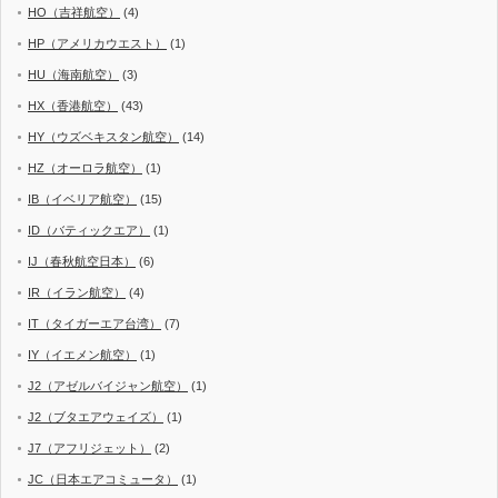
HO（吉祥航空）
(4)
HP（アメリカウエスト）
(1)
HU（海南航空）
(3)
HX（香港航空）
(43)
HY（ウズベキスタン航空）
(14)
HZ（オーロラ航空）
(1)
IB（イベリア航空）
(15)
ID（バティックエア）
(1)
IJ（春秋航空日本）
(6)
IR（イラン航空）
(4)
IT（タイガーエア台湾）
(7)
IY（イエメン航空）
(1)
J2（アゼルバイジャン航空）
(1)
J2（ブタエアウェイズ）
(1)
J7（アフリジェット）
(2)
JC（日本エアコミュータ）
(1)