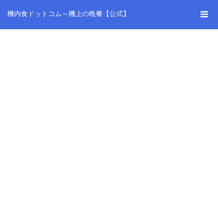
機内食ドットコム～機上の晩餐【公式】