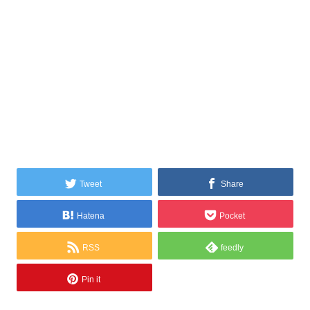
Tweet
Share
Hatena
Pocket
RSS
feedly
Pin it