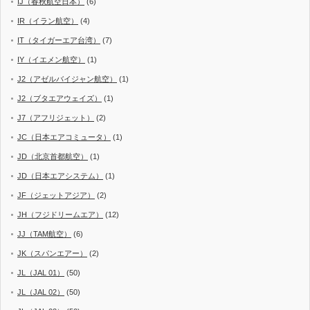
IJ（春秋航空日本）
(6)
IR（イラン航空）
(4)
IT（タイガーエア台湾）
(7)
IY（イエメン航空）
(1)
J2（アゼルバイジャン航空）
(1)
J2（ブタエアウェイズ）
(1)
J7（アフリジェット）
(2)
JC（日本エアコミュータ）
(1)
JD（北京首都航空）
(1)
JD（日本エアシステム）
(1)
JF（ジェットアジア）
(2)
JH（フジドリームエア）
(12)
JJ（TAM航空）
(6)
JK（スパンエアー）
(2)
JL（JAL 01）
(50)
JL（JAL 02）
(50)