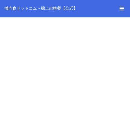
機内食ドットコム～機上の晩餐【公式】