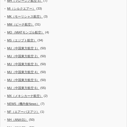
MH（マレーシア航空 5）
(7)
MI（シルクエアー）
(33)
MK（モーリシャス航空）
(3)
MM（ピーチ航空）
(31)
MO（MIATモンゴル航空）
(4)
MS（エジプト航空）
(34)
MU（中国東方航空 1）
(50)
MU（中国東方航空 2）
(50)
MU（中国東方航空 3）
(50)
MU（中国東方航空 4）
(50)
MU（中国東方航空 5）
(50)
MU（中国東方航空 6）
(55)
MX（メキシカーナ航空）
(2)
NEWS（機内食News）
(7)
NF（エアーバヌアツ）
(1)
NH（ANA 01）
(50)