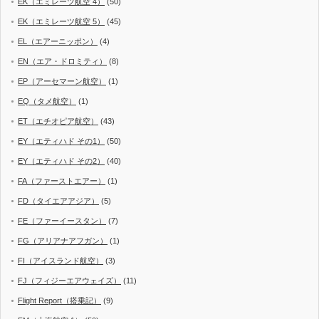
EK（エミレーツ航空 4）
(50)
EK（エミレーツ航空 5）
(45)
EL（エアーニッポン）
(4)
EN（エア・ドロミティ）
(8)
EP（アーセマーン航空）
(1)
EQ（タメ航空）
(1)
ET（エチオピア航空）
(43)
EY（エティハド その1）
(50)
EY（エティハド その2）
(40)
FA（ファーストエアー）
(1)
FD（タイエアアジア）
(5)
FE（ファーイースタン）
(7)
FG（アリアナアフガン）
(1)
FI（アイスランド航空）
(3)
FJ（フィジーエアウェイズ）
(11)
Flight Report（搭乗記）
(9)