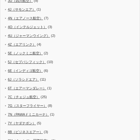
3U（四川航空）
(9)
4J（サモンエア）
(1)
4N（エアノース航空）
(7)
4O（インテルジェット）
(3)
4U（ジャーマンウイング）
(2)
4Z（エアリンク）
(4)
5E（ノックミニ航空）
(2)
5J（セブパシフィック）
(10)
6E（インディゴ航空）
(6)
6J（ソラシドエア）
(11)
6T（エアーマンダレー）
(1)
7C（チェジュ航空）
(25)
7G（スターフライヤー）
(8)
7N（PAWAドミニカーナ）
(1)
7Y（ヤダナポン）
(5)
8B（ビジネスエアー）
(3)