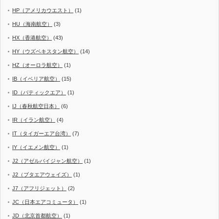
HP（アメリカウエスト）
(1)
HU（海南航空）
(3)
HX（香港航空）
(43)
HY（ウズベキスタン航空）
(14)
HZ（オーロラ航空）
(1)
IB（イベリア航空）
(15)
ID（バティックエア）
(1)
IJ（春秋航空日本）
(6)
IR（イラン航空）
(4)
IT（タイガーエア台湾）
(7)
IY（イエメン航空）
(1)
J2（アゼルバイジャン航空）
(1)
J2（ブタエアウェイズ）
(1)
J7（アフリジェット）
(2)
JC（日本エアコミュータ）
(1)
JD（北京首都航空）
(1)