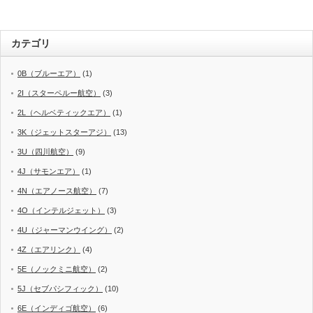
カテゴリ
0B（ブルーエア）
(1)
2I（スターペルー航空）
(3)
2L（ヘルベティックエア）
(1)
3K（ジェットスターアジ）
(13)
3U（四川航空）
(9)
4J（サモンエア）
(1)
4N（エアノース航空）
(7)
4O（インテルジェット）
(3)
4U（ジャーマンウイング）
(2)
4Z（エアリンク）
(4)
5E（ノックミニ航空）
(2)
5J（セブパシフィック）
(10)
6E（インディゴ航空）
(6)