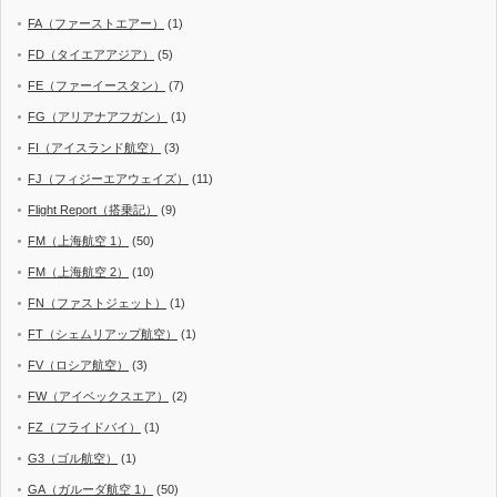
FA（ファーストエアー）
(1)
FD（タイエアアジア）
(5)
FE（ファーイースタン）
(7)
FG（アリアナアフガン）
(1)
FI（アイスランド航空）
(3)
FJ（フィジーエアウェイズ）
(11)
Flight Report（搭乗記）
(9)
FM（上海航空 1）
(50)
FM（上海航空 2）
(10)
FN（ファストジェット）
(1)
FT（シェムリアップ航空）
(1)
FV（ロシア航空）
(3)
FW（アイベックスエア）
(2)
FZ（フライドバイ）
(1)
G3（ゴル航空）
(1)
GA（ガルーダ航空 1）
(50)