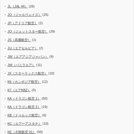
JL（JAL 44）
(26)
JO（ジャルウェイズ）
(25)
JP（アドリア航空）
(2)
JQ（ジェットスター航空）
(29)
JS（高麗航空）
(1)
JU（エアセルビア）
(2)
JW（エアアジアジャパン）
(9)
JW（バニラエア）
(11)
JX（スターラックス航空）
(10)
K6（カンボジア航空）
(12)
K7（エアKBZ）
(5)
KA（ドラゴン航空 1）
(50)
KA（ドラゴン航空 2）
(19)
KB（ドゥルック航空）
(6)
KC（エアーアスタナ）
(10)
KE（大韓航空 01）
(50)