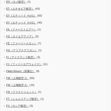
EQ（タメ航空）
(1)
ET（エチオピア航空）
(43)
EY（エティハド その1）
(50)
EY（エティハド その2）
(40)
FA（ファーストエアー）
(1)
FD（タイエアアジア）
(5)
FE（ファーイースタン）
(7)
FG（アリアナアフガン）
(1)
FI（アイスランド航空）
(3)
FJ（フィジーエアウェイズ）
(11)
Flight Report（搭乗記）
(9)
FM（上海航空 1）
(50)
FM（上海航空 2）
(10)
FN（ファストジェット）
(1)
FT（シェムリアップ航空）
(1)
FV（ロシア航空）
(3)