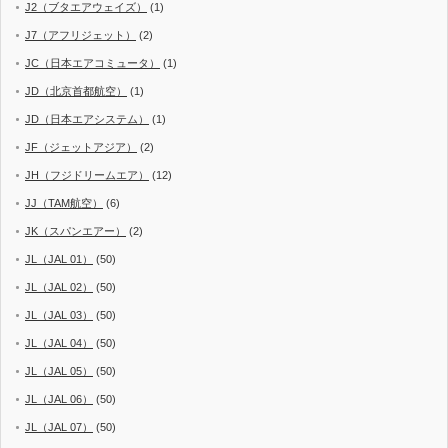
J2（ブタエアウェイズ）
(1)
J7（アフリジェット）
(2)
JC（日本エアコミュータ）
(1)
JD（北京首都航空）
(1)
JD（日本エアシステム）
(1)
JF（ジェットアジア）
(2)
JH（フジドリームエア）
(12)
JJ（TAM航空）
(6)
JK（スパンエアー）
(2)
JL（JAL 01）
(50)
JL（JAL 02）
(50)
JL（JAL 03）
(50)
JL（JAL 04）
(50)
JL（JAL 05）
(50)
JL（JAL 06）
(50)
JL（JAL 07）
(50)