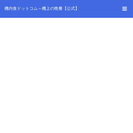
機内食ドットコム～機上の晩餐【公式】