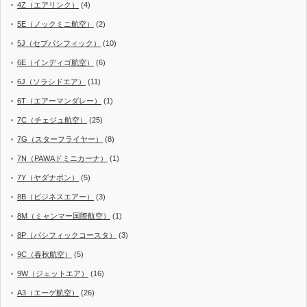
4Z（エアリンク）
(4)
5E（ノックミニ航空）
(2)
5J（セブパシフィック）
(10)
6E（インディゴ航空）
(6)
6J（ソラシドエア）
(11)
6T（エアーマンダレー）
(1)
7C（チェジュ航空）
(25)
7G（スターフライヤー）
(8)
7N（PAWAドミニカーナ）
(1)
7Y（ヤダナポン）
(5)
8B（ビジネスエアー）
(3)
8M（ミャンマー国際航空）
(1)
8P（パシフィックコースタ）
(3)
9C（春秋航空）
(5)
9W（ジェットエア）
(16)
A3（エーゲ航空）
(26)