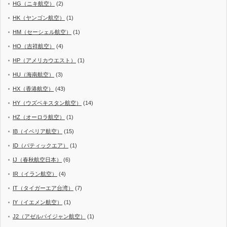
HG（ニキ航空）
(2)
HK（ヤンゴン航空）
(1)
HM（セーシェル航空）
(1)
HO（吉祥航空）
(4)
HP（アメリカウエスト）
(1)
HU（海南航空）
(3)
HX（香港航空）
(43)
HY（ウズベキスタン航空）
(14)
HZ（オーロラ航空）
(1)
IB（イベリア航空）
(15)
ID（バティックエア）
(1)
IJ（春秋航空日本）
(6)
IR（イラン航空）
(4)
IT（タイガーエア台湾）
(7)
IY（イエメン航空）
(1)
J2（アゼルバイジャン航空）
(1)