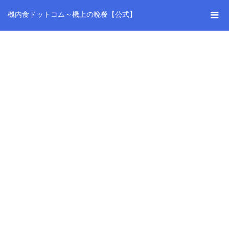
機内食ドットコム～機上の晩餐【公式】