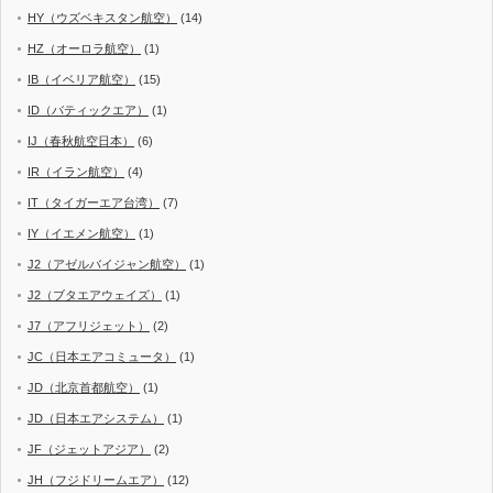
HY（ウズベキスタン航空）
(14)
HZ（オーロラ航空）
(1)
IB（イベリア航空）
(15)
ID（バティックエア）
(1)
IJ（春秋航空日本）
(6)
IR（イラン航空）
(4)
IT（タイガーエア台湾）
(7)
IY（イエメン航空）
(1)
J2（アゼルバイジャン航空）
(1)
J2（ブタエアウェイズ）
(1)
J7（アフリジェット）
(2)
JC（日本エアコミュータ）
(1)
JD（北京首都航空）
(1)
JD（日本エアシステム）
(1)
JF（ジェットアジア）
(2)
JH（フジドリームエア）
(12)