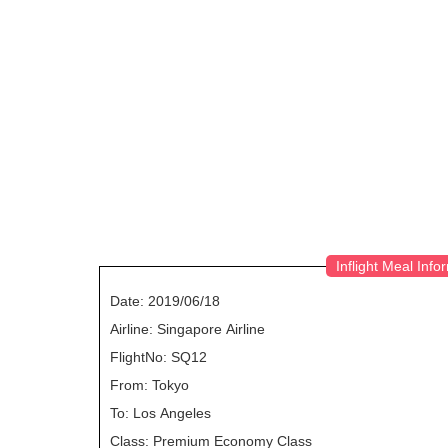
Inflight Meal Info
Date: 2019/06/18
Airline: Singapore Airline
FlightNo: SQ12
From: Tokyo
To: Los Angeles
Class: Premium Economy Class