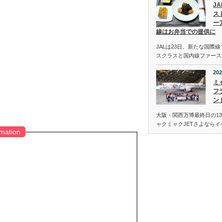
J
ス
ー
線はお弁当での提供に
JALは23日、新たな国際
スクラスと国内線ファース
202
ミ
フ
ン
大阪・関西万博最終日の13
ャクミャクJETさよなら
rmation