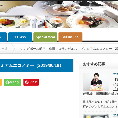
s
Y Class
Special Meal
Airline PR
ー 2
シンガポール航空 成田～ロサンゼルス プレミアムエコノミー（2019/
おすすめ記事
ムエコノミー（2019/06/18）
202
【
feedly
Pin it
イ
「
が登場！国際線国内線の
日本航空JALは、6月1日
行きのプレミアムエコノミ
202