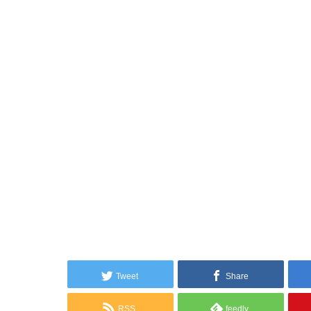
Tweet
Share
RSS
feedly