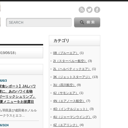
カテゴリ
06/18）
0B（ブルーエア）
(1)
2I（スターペルー航空）
(3)
2L（ヘルベティックエア）
(1)
3K（ジェットスターアジ）
(13)
6/6/3
3U（四川航空）
(9)
実食レポート】JALハワ
便に、あのハワイ名物
4J（サモンエア）
(1)
ガーリックシュリンプ」
4N（エアノース航空）
(7)
夏メニューをお披露目
4O（インテルジェット）
(3)
から羽田及び成田発ホノルル
ークラスとエコ…
4U（ジャーマンウイング）
(2)
4Z（エアリンク）
(4)
6/3/24