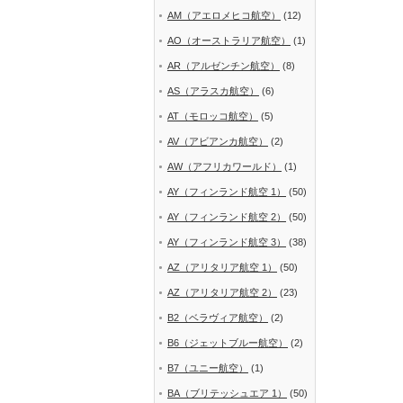
AM（アエロメヒコ航空）
(12)
AO（オーストラリア航空）
(1)
AR（アルゼンチン航空）
(8)
AS（アラスカ航空）
(6)
AT（モロッコ航空）
(5)
AV（アビアンカ航空）
(2)
AW（アフリカワールド）
(1)
AY（フィンランド航空 1）
(50)
AY（フィンランド航空 2）
(50)
AY（フィンランド航空 3）
(38)
AZ（アリタリア航空 1）
(50)
AZ（アリタリア航空 2）
(23)
B2（ベラヴィア航空）
(2)
B6（ジェットブルー航空）
(2)
B7（ユニー航空）
(1)
BA（ブリテッシュエア 1）
(50)