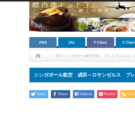
ANA
JAL
F Class
C Clas
SQ（シンガポール航空 08）
,
プレミアムエコノミ
シンガポール航空 成田～ロサンゼルス プレミア
Tweet
Share
Hatena
Pocket
RSS