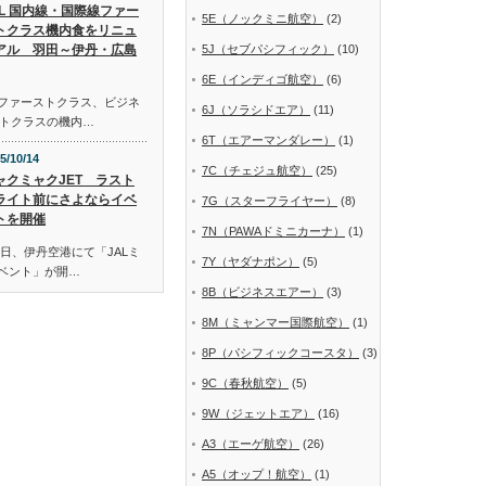
AL 国内線・国際線ファー
5E（ノックミニ航空）
(2)
トクラス機内食をリニュ
アル 羽田～伊丹・広島
5J（セブパシフィック）
(10)
6E（インディゴ航空）
(6)
線ファーストクラス、ビジネ
6J（ソラシドエア）
(11)
トクラスの機内…
6T（エアーマンダレー）
(1)
5/10/14
7C（チェジュ航空）
(25)
ャクミャクJET ラスト
ライト前にさよならイベ
7G（スターフライヤー）
(8)
トを開催
7N（PAWAドミニカーナ）
(1)
日、伊丹空港にて「JALミ
7Y（ヤダナポン）
(5)
イベント」が開…
8B（ビジネスエアー）
(3)
8M（ミャンマー国際航空）
(1)
8P（パシフィックコースタ）
(3)
9C（春秋航空）
(5)
9W（ジェットエア）
(16)
A3（エーゲ航空）
(26)
A5（オップ！航空）
(1)