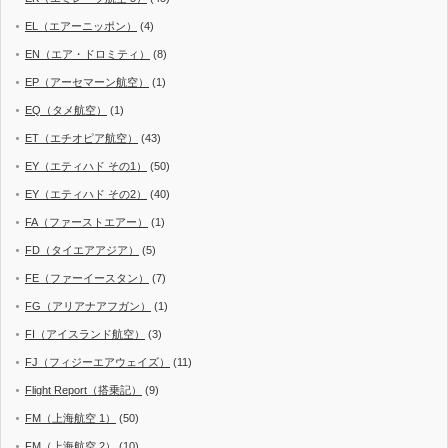
EL（エアーニッポン）
(4)
EN（エア・ドロミティ）
(8)
EP（アーセマーン航空）
(1)
EQ（タメ航空）
(1)
ET（エチオピア航空）
(43)
EY（エティハド その1）
(50)
EY（エティハド その2）
(40)
FA（ファーストエアー）
(1)
FD（タイエアアジア）
(5)
FE（ファーイースタン）
(7)
FG（アリアナアフガン）
(1)
FI（アイスランド航空）
(3)
FJ（フィジーエアウェイズ）
(11)
Flight Report（搭乗記）
(9)
FM（上海航空 1）
(50)
FM（上海航空 2）
(10)