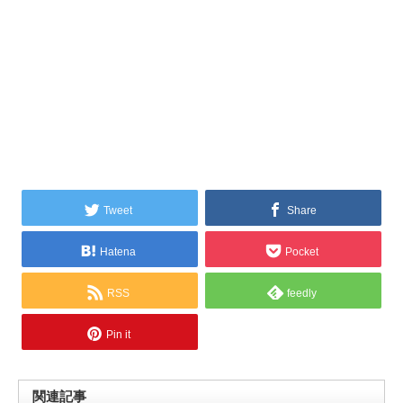
Tweet
Share
Hatena
Pocket
RSS
feedly
Pin it
関連記事