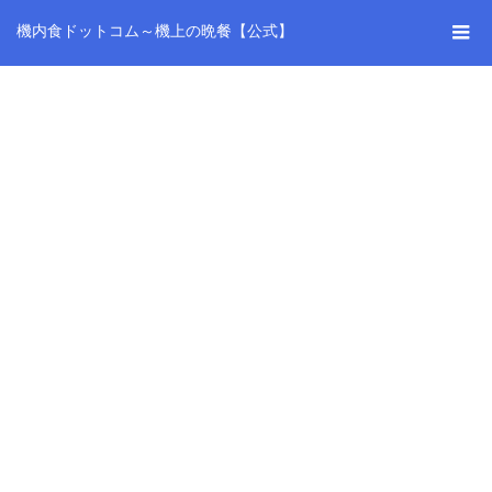
機内食ドットコム～機上の晩餐【公式】