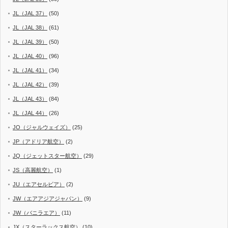
JL（JAL 37）
(50)
JL（JAL 38）
(61)
JL（JAL 39）
(50)
JL（JAL 40）
(96)
JL（JAL 41）
(34)
JL（JAL 42）
(39)
JL（JAL 43）
(84)
JL（JAL 44）
(26)
JO（ジャルウェイズ）
(25)
JP（アドリア航空）
(2)
JQ（ジェットスター航空）
(29)
JS（高麗航空）
(1)
JU（エアセルビア）
(2)
JW（エアアジアジャパン）
(9)
JW（バニラエア）
(11)
JX（スターラックス航空）
(10)