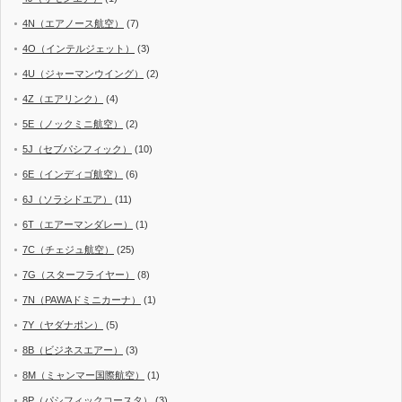
4N（エアノース航空）
(7)
4O（インテルジェット）
(3)
4U（ジャーマンウイング）
(2)
4Z（エアリンク）
(4)
5E（ノックミニ航空）
(2)
5J（セブパシフィック）
(10)
6E（インディゴ航空）
(6)
6J（ソラシドエア）
(11)
6T（エアーマンダレー）
(1)
7C（チェジュ航空）
(25)
7G（スターフライヤー）
(8)
7N（PAWAドミニカーナ）
(1)
7Y（ヤダナポン）
(5)
8B（ビジネスエアー）
(3)
8M（ミャンマー国際航空）
(1)
8P（パシフィックコースタ）
(3)