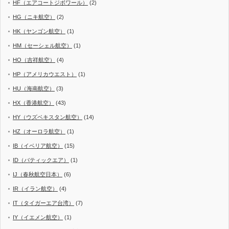
HF（エアコートジボワール）
(2)
HG（ニキ航空）
(2)
HK（ヤンゴン航空）
(1)
HM（セーシェル航空）
(1)
HO（吉祥航空）
(4)
HP（アメリカウエスト）
(1)
HU（海南航空）
(3)
HX（香港航空）
(43)
HY（ウズベキスタン航空）
(14)
HZ（オーロラ航空）
(1)
IB（イベリア航空）
(15)
ID（バティックエア）
(1)
IJ（春秋航空日本）
(6)
IR（イラン航空）
(4)
IT（タイガーエア台湾）
(7)
IY（イエメン航空）
(1)