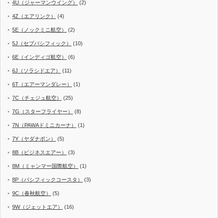
4U（ジャーマンウイング）
(2)
4Z（エアリンク）
(4)
5E（ノックミニ航空）
(2)
5J（セブパシフィック）
(10)
6E（インディゴ航空）
(6)
6J（ソラシドエア）
(11)
6T（エアーマンダレー）
(1)
7C（チェジュ航空）
(25)
7G（スターフライヤー）
(8)
7N（PAWAドミニカーナ）
(1)
7Y（ヤダナポン）
(5)
8B（ビジネスエアー）
(3)
8M（ミャンマー国際航空）
(1)
8P（パシフィックコースタ）
(3)
9C（春秋航空）
(5)
9W（ジェットエア）
(16)