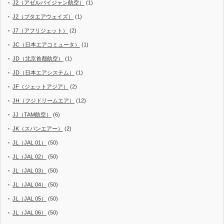
J2（アゼルバイジャン航空）
(1)
J2（ブタエアウェイズ）
(1)
J7（アフリジェット）
(2)
JC（日本エアコミュータ）
(1)
JD（北京首都航空）
(1)
JD（日本エアシステム）
(1)
JF（ジェットアジア）
(2)
JH（フジドリームエア）
(12)
JJ（TAM航空）
(6)
JK（スパンエアー）
(2)
JL（JAL 01）
(50)
JL（JAL 02）
(50)
JL（JAL 03）
(50)
JL（JAL 04）
(50)
JL（JAL 05）
(50)
JL（JAL 06）
(50)