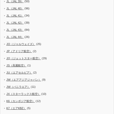
JL（JAL 39）
(50)
JL（JAL 40）
(96)
JL（JAL 41）
(34)
JL（JAL 42）
(39)
JL（JAL 43）
(84)
JL（JAL 44）
(26)
JO（ジャルウェイズ）
(25)
JP（アドリア航空）
(2)
JQ（ジェットスター航空）
(29)
JS（高麗航空）
(1)
JU（エアセルビア）
(2)
JW（エアアジアジャパン）
(9)
JW（バニラエア）
(11)
JX（スターラックス航空）
(10)
K6（カンボジア航空）
(12)
K7（エアKBZ）
(5)