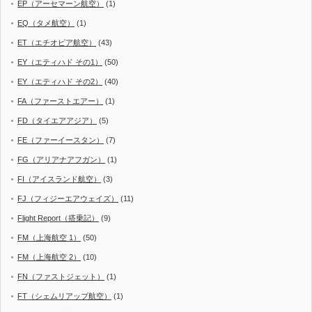
EP（アーセマーン航空）
(1)
EQ（タメ航空）
(1)
ET（エチオピア航空）
(43)
EY（エティハド その1）
(50)
EY（エティハド その2）
(40)
FA（ファーストエアー）
(1)
FD（タイエアアジア）
(5)
FE（ファーイースタン）
(7)
FG（アリアナアフガン）
(1)
FI（アイスランド航空）
(3)
FJ（フィジーエアウェイズ）
(11)
Flight Report（搭乗記）
(9)
FM（上海航空 1）
(50)
FM（上海航空 2）
(10)
FN（ファストジェット）
(1)
FT（シェムリアップ航空）
(1)