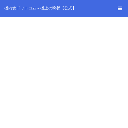
機内食ドットコム～機上の晩餐【公式】