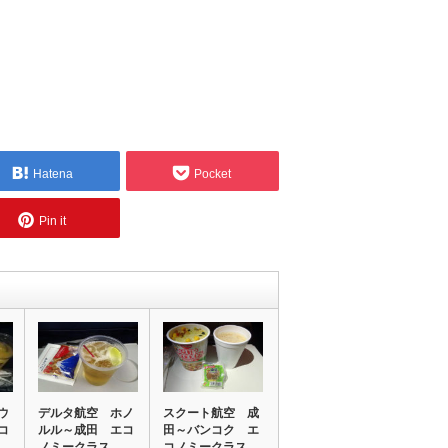
Hatena
Pocket
Pin it
ウ
デルタ航空 ホノ
スクート航空 成
コ
ルル～成田 エコ
田～バンコク エ
ノミークラス
コノミークラス