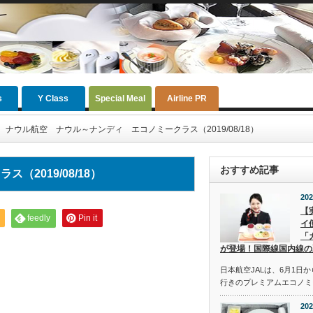
s
Y Class
Special Meal
Airline PR
ナウル航空 ナウル～ナンディ エコノミークラス（2019/08/18）
おすすめ記事
2019/08/18）
202
【
feedly
Pin it
イ
「
が登場！国際線国内線の
日本航空JALは、6月1日
行きのプレミアムエコノミ
202