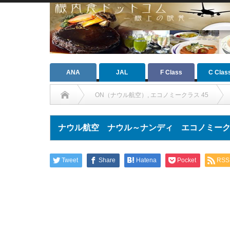
ANA
JAL
F Class
C Clas
ON（ナウル航空）
,
エコノミークラス 45
ナウル航空 ナウル～ナンディ エコノミークラス（
Tweet
Share
Hatena
Pocket
RSS