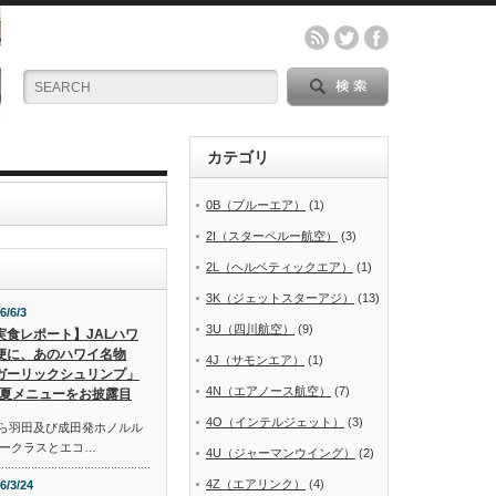
カテゴリ
0B（ブルーエア）
(1)
2I（スターペルー航空）
(3)
2L（ヘルベティックエア）
(1)
3K（ジェットスターアジ）
(13)
6/6/3
3U（四川航空）
(9)
実食レポート】JALハワ
便に、あのハワイ名物
4J（サモンエア）
(1)
ガーリックシュリンプ」
4N（エアノース航空）
(7)
夏メニューをお披露目
4O（インテルジェット）
(3)
から羽田及び成田発ホノルル
ークラスとエコ…
4U（ジャーマンウイング）
(2)
4Z（エアリンク）
(4)
6/3/24