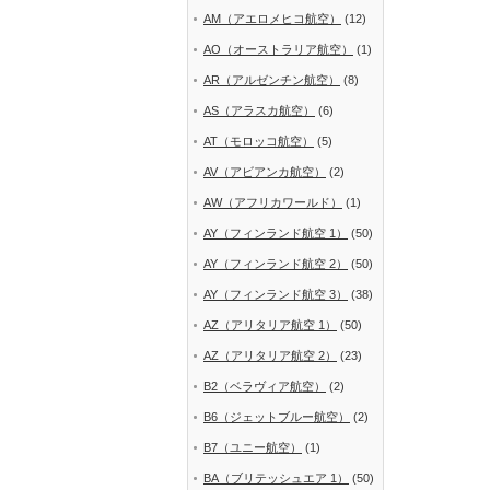
AM（アエロメヒコ航空）
(12)
AO（オーストラリア航空）
(1)
AR（アルゼンチン航空）
(8)
AS（アラスカ航空）
(6)
AT（モロッコ航空）
(5)
AV（アビアンカ航空）
(2)
AW（アフリカワールド）
(1)
AY（フィンランド航空 1）
(50)
AY（フィンランド航空 2）
(50)
AY（フィンランド航空 3）
(38)
AZ（アリタリア航空 1）
(50)
AZ（アリタリア航空 2）
(23)
B2（ベラヴィア航空）
(2)
B6（ジェットブルー航空）
(2)
B7（ユニー航空）
(1)
BA（ブリテッシュエア 1）
(50)