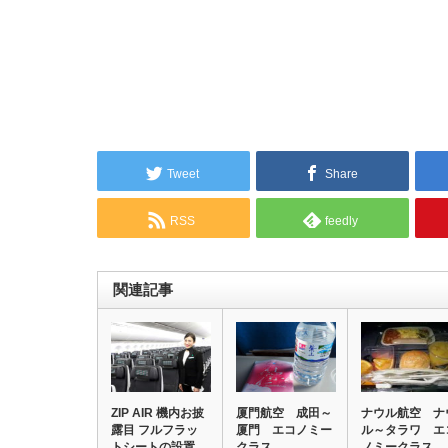
Tweet
Share
RSS
feedly
関連記事
ZIP AIR 機内お披
厦門航空 成田～
ナウル航空 ナ
露目 フルフラッ
厦門 エコノミー
ル～タラワ エ
トシートの設置
クラス
ノミークラス