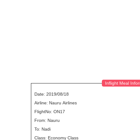
Inflight Meal Info
Date: 2019/08/18
Airline: Nauru Airlines
FlightNo: ON17
From: Nauru
To: Nadi
Class: Economy Class