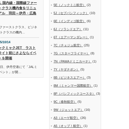
AL 国内線・国際線ファー
5E（ノックミニ航空）
(2)
トクラス機内食をリニュ
アル 羽田～伊丹・広島
5J（セブパシフィック）
(10)
6E（インディゴ航空）
(6)
線ファーストクラス、ビジネ
6J（ソラシドエア）
(11)
トクラスの機内…
6T（エアーマンダレー）
(1)
5/10/14
7C（チェジュ航空）
(25)
ャクミャクJET ラスト
ライト前にさよならイベ
7G（スターフライヤー）
(8)
トを開催
7N（PAWAドミニカーナ）
(1)
日、伊丹空港にて「JALミ
7Y（ヤダナポン）
(5)
イベント」が開…
8B（ビジネスエアー）
(3)
8M（ミャンマー国際航空）
(1)
8P（パシフィックコースタ）
(3)
9C（春秋航空）
(5)
9W（ジェットエア）
(16)
A3（エーゲ航空）
(26)
A5（オップ！航空）
(1)