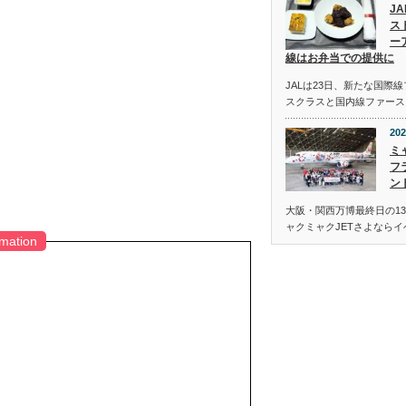
J
ス
ー
線はお弁当での提供に
JALは23日、新たな国際
スクラスと国内線ファース
202
ミ
フ
ン
大阪・関西万博最終日の13
ャクミャクJETさよなら
rmation