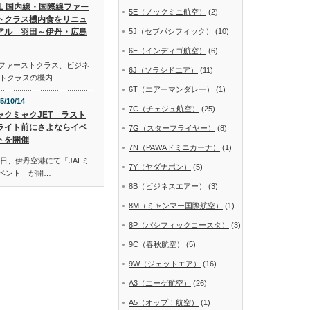
AL 国内線・国際線ファー
5E（ノックミニ航空）
(2)
トクラス機内食をリニュ
アル 羽田～伊丹・広島
5J（セブパシフィック）
(10)
6E（インディゴ航空）
(6)
線ファーストクラス、ビジネ
6J（ソラシドエア）
(11)
トクラスの機内…
6T（エアーマンダレー）
(1)
5/10/14
7C（チェジュ航空）
(25)
ャクミャクJET ラスト
ライト前にさよならイベ
7G（スターフライヤー）
(8)
トを開催
7N（PAWAドミニカーナ）
(1)
日、伊丹空港にて「JALミ
7Y（ヤダナポン）
(5)
イベント」が開…
8B（ビジネスエアー）
(3)
8M（ミャンマー国際航空）
(1)
8P（パシフィックコースタ）
(3)
9C（春秋航空）
(5)
9W（ジェットエア）
(16)
A3（エーゲ航空）
(26)
A5（オップ！航空）
(1)