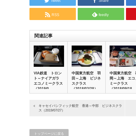
Tweet
Share
RSS
feedly
関連記事
VIA鉄道 トロン
中国東方航空 羽
中国東方航空 
ト～ナイアガラ
田～上海 ビジネ
岡～上海 エコ
エコノミークラス
スクラス
ミークラス
（2019/0…
（2018/03/28）…
（2018/09/18…
キャセイパシフィック航空 香港～中部 ビジネスクラ
ス（2019/07/27）
トップページに戻る