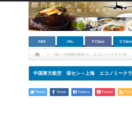
ANA
JAL
F Class
C Clas
MU（中国東方航空 5）
,
エコノミークラス 44
中国東方航空 深セン～上海 エコノミークラス（2
Tweet
Share
Hatena
Pocket
RSS