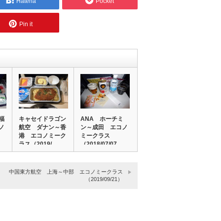
Hatena
Pocket
Pin it
福
キャセイドラゴン
ANA ホーチミ
ノ
航空 ダナン～香
ン～成田 エコノ
港 エコノミーク
ミークラス
ラス（2019/…
（2018/07/07…
中国東方航空 上海～中部 エコノミークラス
（2019/09/21）