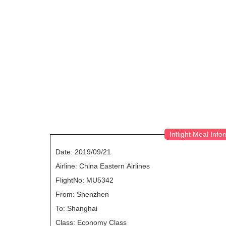
Inflight Meal Info
Date: 2019/09/21
Airline: China Eastern Airlines
FlightNo: MU5342
From: Shenzhen
To: Shanghai
Class: Economy Class