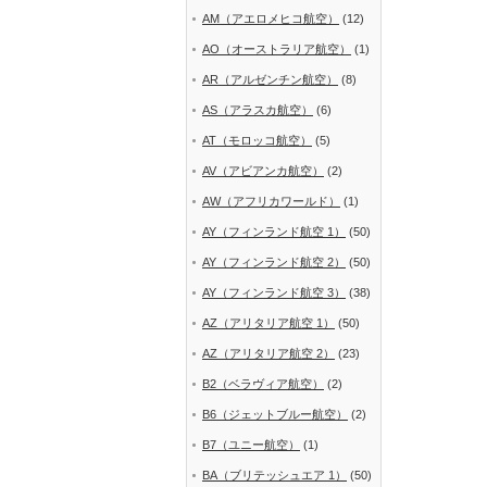
AM（アエロメヒコ航空）
(12)
AO（オーストラリア航空）
(1)
AR（アルゼンチン航空）
(8)
AS（アラスカ航空）
(6)
AT（モロッコ航空）
(5)
AV（アビアンカ航空）
(2)
AW（アフリカワールド）
(1)
AY（フィンランド航空 1）
(50)
AY（フィンランド航空 2）
(50)
AY（フィンランド航空 3）
(38)
AZ（アリタリア航空 1）
(50)
AZ（アリタリア航空 2）
(23)
B2（ベラヴィア航空）
(2)
B6（ジェットブルー航空）
(2)
B7（ユニー航空）
(1)
BA（ブリテッシュエア 1）
(50)