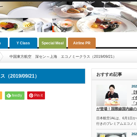
s
Y Class
Special Meal
Airline PR
中国東方航空 深セン～上海 エコノミークラス（2019/09/21）
おすすめ記事
019/09/21）
202
【
feedly
Pin it
イ
「
が登場！国際線国内線の
日本航空JALは、6月1日
行きのプレミアムエコノミ
202