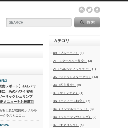
カテゴリ
0B（ブルーエア）
(1)
2I（スターペルー航空）
(3)
2L（ヘルベティックエア）
(1)
3K（ジェットスターアジ）
(13)
6/6/3
3U（四川航空）
(9)
実食レポート】JALハワ
便に、あのハワイ名物
4J（サモンエア）
(1)
ガーリックシュリンプ」
4N（エアノース航空）
(7)
夏メニューをお披露目
4O（インテルジェット）
(3)
から羽田及び成田発ホノルル
ークラスとエコ…
4U（ジャーマンウイング）
(2)
4Z（エアリンク）
(4)
6/3/24