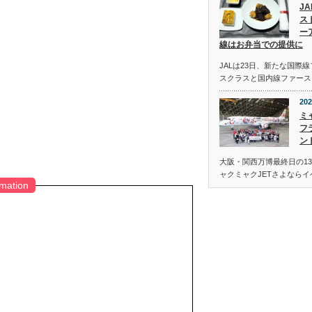
J
ス
ー
線はお弁当での提供に
JALは23日、新たな国際
スクラスと国内線ファース
202
ミ
フ
ン
大阪・関西万博最終日の13
ャクミャクJETさよなら
rmation