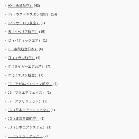
HX（香港航空）
(43)
HY（ウズベキスタン航空）
(14)
HZ（オーロラ航空）
(1)
IB（イベリア航空）
(15)
ID（バティックエア）
(1)
IJ（春秋航空日本）
(6)
IR（イラン航空）
(4)
IT（タイガーエア台湾）
(7)
IY（イエメン航空）
(1)
J2（アゼルバイジャン航空）
(1)
J2（ブタエアウェイズ）
(1)
J7（アフリジェット）
(2)
JC（日本エアコミュータ）
(1)
JD（北京首都航空）
(1)
JD（日本エアシステム）
(1)
JF（ジェットアジア）
(2)