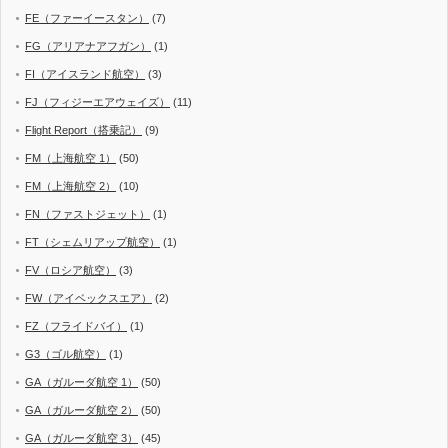
FE（ファーイースタン）
(7)
FG（アリアナアフガン）
(1)
FI（アイスランド航空）
(3)
FJ（フィジーエアウェイズ）
(11)
Flight Report（搭乗記）
(9)
FM（上海航空 1）
(50)
FM（上海航空 2）
(10)
FN（ファストジェット）
(1)
FT（シェムリアップ航空）
(1)
FV（ロシア航空）
(3)
FW（アイベックスエア）
(2)
FZ（フライドバイ）
(1)
G3（ゴル航空）
(1)
GA（ガルーダ航空 1）
(50)
GA（ガルーダ航空 2）
(50)
GA（ガルーダ航空 3）
(45)