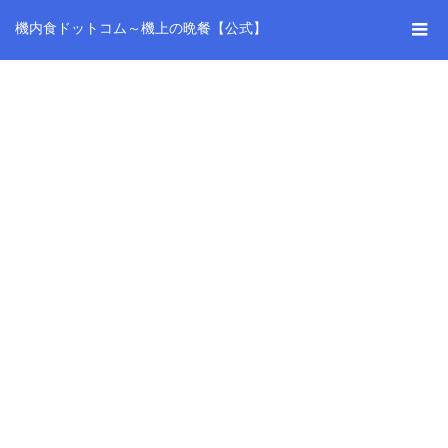
機内食ドットコム～機上の晩餐【公式】