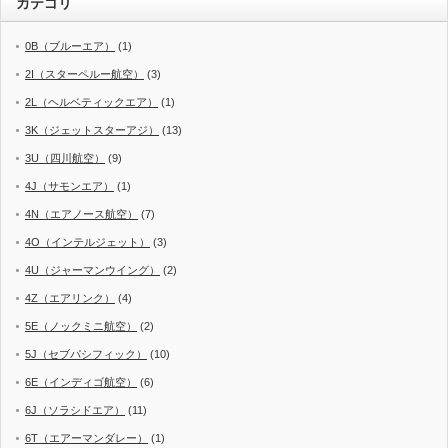
カテゴリ
0B（ブルーエア）
(1)
2I（スターペルー航空）
(3)
2L（ヘルベティックエア）
(1)
3K（ジェットスターアジ）
(13)
3U（四川航空）
(9)
4J（サモンエア）
(1)
4N（エアノース航空）
(7)
4O（インテルジェット）
(3)
4U（ジャーマンウイング）
(2)
4Z（エアリンク）
(4)
5E（ノックミニ航空）
(2)
5J（セブパシフィック）
(10)
6E（インディゴ航空）
(6)
6J（ソラシドエア）
(11)
6T（エアーマンダレー）
(1)