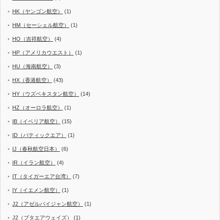
HK（ヤンゴン航空）
(1)
HM（セーシェル航空）
(1)
HO（吉祥航空）
(4)
HP（アメリカウエスト）
(1)
HU（海南航空）
(3)
HX（香港航空）
(43)
HY（ウズベキスタン航空）
(14)
HZ（オーロラ航空）
(1)
IB（イベリア航空）
(15)
ID（バティックエア）
(1)
IJ（春秋航空日本）
(6)
IR（イラン航空）
(4)
IT（タイガーエア台湾）
(7)
IY（イエメン航空）
(1)
J2（アゼルバイジャン航空）
(1)
J2（ブタエアウェイズ）
(1)