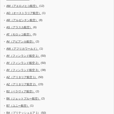
AM（アエロメヒコ航空）
(12)
AO（オーストラリア航空）
(1)
AR（アルゼンチン航空）
(8)
AS（アラスカ航空）
(6)
AT（モロッコ航空）
(5)
AV（アビアンカ航空）
(2)
AW（アフリカワールド）
(1)
AY（フィンランド航空 1）
(50)
AY（フィンランド航空 2）
(50)
AY（フィンランド航空 3）
(38)
AZ（アリタリア航空 1）
(50)
AZ（アリタリア航空 2）
(23)
B2（ベラヴィア航空）
(2)
B6（ジェットブルー航空）
(2)
B7（ユニー航空）
(1)
BA（ブリテッシュエア 1）
(50)