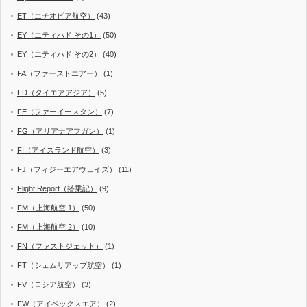
ET（エチオピア航空）
(43)
EY（エティハド その1）
(50)
EY（エティハド その2）
(40)
FA（ファーストエアー）
(1)
FD（タイエアアジア）
(5)
FE（ファーイースタン）
(7)
FG（アリアナアフガン）
(1)
FI（アイスランド航空）
(3)
FJ（フィジーエアウェイズ）
(11)
Flight Report（搭乗記）
(9)
FM（上海航空 1）
(50)
FM（上海航空 2）
(10)
FN（ファストジェット）
(1)
FT（シェムリアップ航空）
(1)
FV（ロシア航空）
(3)
FW（アイベックスエア）
(2)