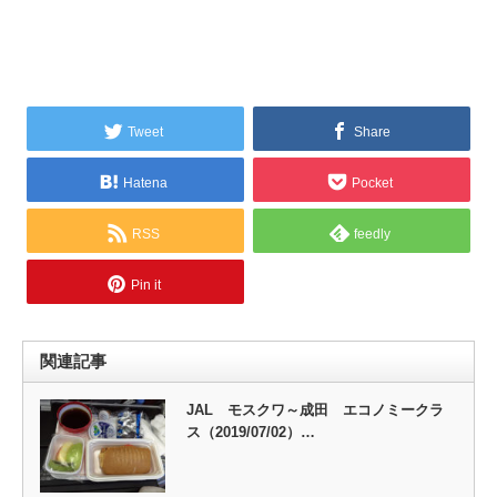
Tweet
Share
Hatena
Pocket
RSS
feedly
Pin it
関連記事
JAL モスクワ～成田 エコノミークラ
ス（2019/07/02）…