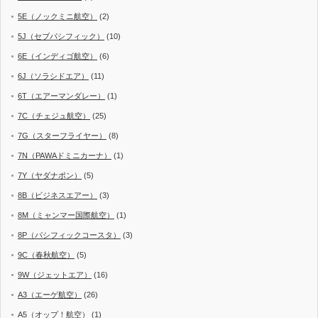
5E（ノックミニ航空）
(2)
5J（セブパシフィック）
(10)
6E（インディゴ航空）
(6)
6J（ソラシドエア）
(11)
6T（エアーマンダレー）
(1)
7C（チェジュ航空）
(25)
7G（スターフライヤー）
(8)
7N（PAWAドミニカーナ）
(1)
7Y（ヤダナポン）
(5)
8B（ビジネスエアー）
(3)
8M（ミャンマー国際航空）
(1)
8P（パシフィックコースタ）
(3)
9C（春秋航空）
(5)
9W（ジェットエア）
(16)
A3（エーゲ航空）
(26)
A5（オップ！航空）
(1)