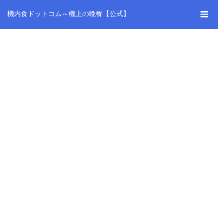
機内食ドットコム～機上の晩餐【公式】