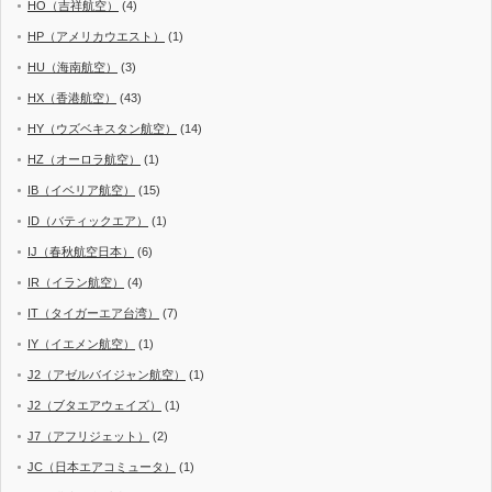
HO（吉祥航空）
(4)
HP（アメリカウエスト）
(1)
HU（海南航空）
(3)
HX（香港航空）
(43)
HY（ウズベキスタン航空）
(14)
HZ（オーロラ航空）
(1)
IB（イベリア航空）
(15)
ID（バティックエア）
(1)
IJ（春秋航空日本）
(6)
IR（イラン航空）
(4)
IT（タイガーエア台湾）
(7)
IY（イエメン航空）
(1)
J2（アゼルバイジャン航空）
(1)
J2（ブタエアウェイズ）
(1)
J7（アフリジェット）
(2)
JC（日本エアコミュータ）
(1)