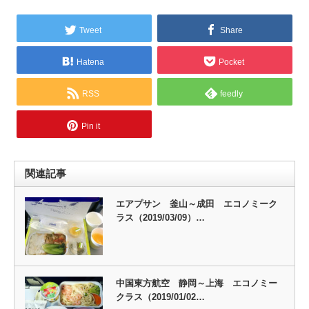
Tweet
Share
Hatena
Pocket
RSS
feedly
Pin it
関連記事
エアプサン 釜山～成田 エコノミーク
ラス（2019/03/09）…
中国東方航空 静岡～上海 エコノミー
クラス（2019/01/02…