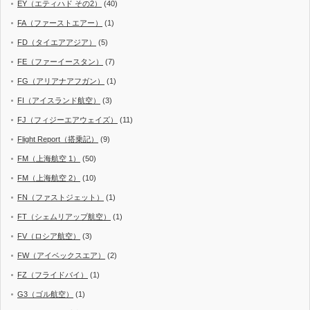
EY（エティハド その2）
(40)
FA（ファーストエアー）
(1)
FD（タイエアアジア）
(5)
FE（ファーイースタン）
(7)
FG（アリアナアフガン）
(1)
FI（アイスランド航空）
(3)
FJ（フィジーエアウェイズ）
(11)
Flight Report（搭乗記）
(9)
FM（上海航空 1）
(50)
FM（上海航空 2）
(10)
FN（ファストジェット）
(1)
FT（シェムリアップ航空）
(1)
FV（ロシア航空）
(3)
FW（アイベックスエア）
(2)
FZ（フライドバイ）
(1)
G3（ゴル航空）
(1)