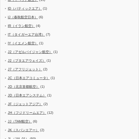
ID（バティックエア）
(1)
IJ（春秋航空日本）
(6)
IR（イラン航空）
(4)
IT（タイガーエア台湾）
(7)
IY（イエメン航空）
(1)
J2（アゼルバイジャン航空）
(1)
J2（ブタエアウェイズ）
(1)
J7（アフリジェット）
(2)
JC（日本エアコミュータ）
(1)
JD（北京首都航空）
(1)
JD（日本エアシステム）
(1)
JF（ジェットアジア）
(2)
JH（フジドリームエア）
(12)
JJ（TAM航空）
(6)
JK（スパンエアー）
(2)
JL（JAL 01）
(50)