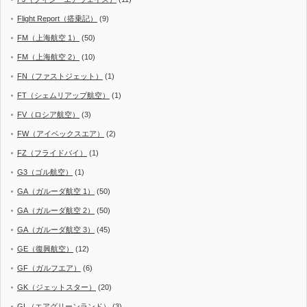
Flight Report（搭乗記）
(9)
FM（上海航空 1）
(50)
FM（上海航空 2）
(10)
FN（ファストジェット）
(1)
FT（シェムリアップ航空）
(1)
FV（ロシア航空）
(3)
FW（アイベックスエア）
(2)
FZ（フライドバイ）
(1)
G3（ゴル航空）
(1)
GA（ガルーダ航空 1）
(50)
GA（ガルーダ航空 2）
(50)
GA（ガルーダ航空 3）
(45)
GE（復興航空）
(12)
GF（ガルフエア）
(6)
GK（ジェットスター）
(20)
GL（エアグリーンランド）
(3)