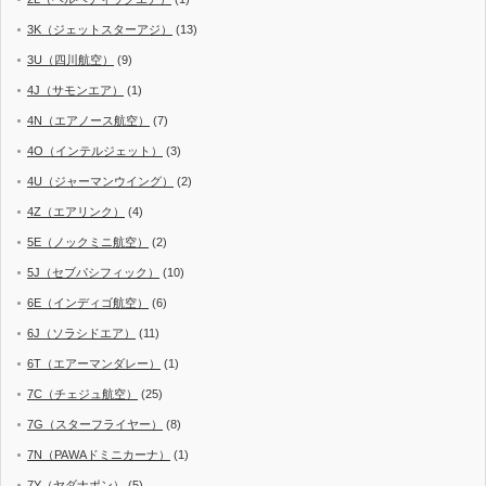
3K（ジェットスターアジ）
(13)
3U（四川航空）
(9)
4J（サモンエア）
(1)
4N（エアノース航空）
(7)
4O（インテルジェット）
(3)
4U（ジャーマンウイング）
(2)
4Z（エアリンク）
(4)
5E（ノックミニ航空）
(2)
5J（セブパシフィック）
(10)
6E（インディゴ航空）
(6)
6J（ソラシドエア）
(11)
6T（エアーマンダレー）
(1)
7C（チェジュ航空）
(25)
7G（スターフライヤー）
(8)
7N（PAWAドミニカーナ）
(1)
7Y（ヤダナポン）
(5)