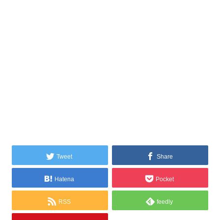
Tweet
Share
Hatena
Pocket
RSS
feedly