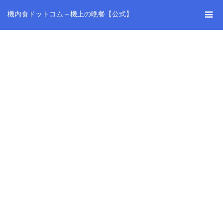
機内食ドットコム～機上の晩餐【公式】