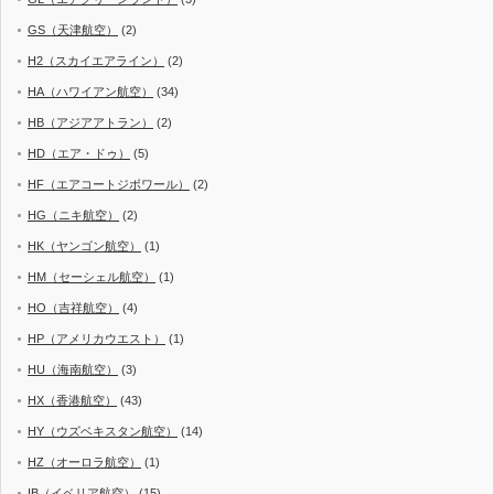
GS（天津航空）
(2)
H2（スカイエアライン）
(2)
HA（ハワイアン航空）
(34)
HB（アジアアトラン）
(2)
HD（エア・ドゥ）
(5)
HF（エアコートジボワール）
(2)
HG（ニキ航空）
(2)
HK（ヤンゴン航空）
(1)
HM（セーシェル航空）
(1)
HO（吉祥航空）
(4)
HP（アメリカウエスト）
(1)
HU（海南航空）
(3)
HX（香港航空）
(43)
HY（ウズベキスタン航空）
(14)
HZ（オーロラ航空）
(1)
IB（イベリア航空）
(15)