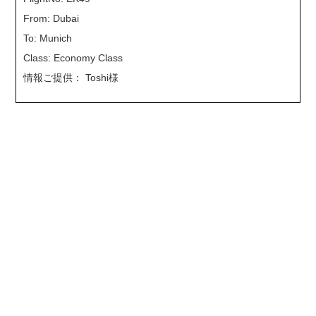
From: Dubai
To: Munich
Class: Economy Class
情報ご提供： Toshi様