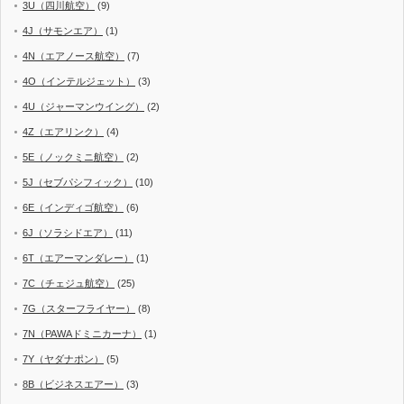
3U（四川航空）
(9)
4J（サモンエア）
(1)
4N（エアノース航空）
(7)
4O（インテルジェット）
(3)
4U（ジャーマンウイング）
(2)
4Z（エアリンク）
(4)
5E（ノックミニ航空）
(2)
5J（セブパシフィック）
(10)
6E（インディゴ航空）
(6)
6J（ソラシドエア）
(11)
6T（エアーマンダレー）
(1)
7C（チェジュ航空）
(25)
7G（スターフライヤー）
(8)
7N（PAWAドミニカーナ）
(1)
7Y（ヤダナポン）
(5)
8B（ビジネスエアー）
(3)