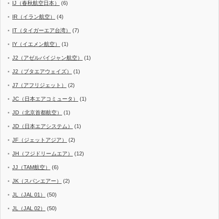
IJ（春秋航空日本）
(6)
IR（イラン航空）
(4)
IT（タイガーエア台湾）
(7)
IY（イエメン航空）
(1)
J2（アゼルバイジャン航空）
(1)
J2（ブタエアウェイズ）
(1)
J7（アフリジェット）
(2)
JC（日本エアコミュータ）
(1)
JD（北京首都航空）
(1)
JD（日本エアシステム）
(1)
JF（ジェットアジア）
(2)
JH（フジドリームエア）
(12)
JJ（TAM航空）
(6)
JK（スパンエアー）
(2)
JL（JAL 01）
(50)
JL（JAL 02）
(50)