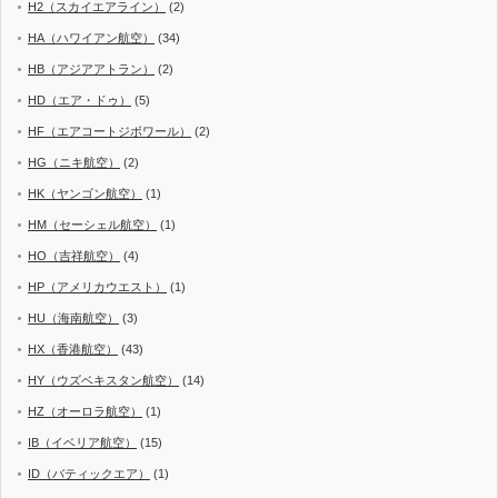
H2（スカイエアライン）
(2)
HA（ハワイアン航空）
(34)
HB（アジアアトラン）
(2)
HD（エア・ドゥ）
(5)
HF（エアコートジボワール）
(2)
HG（ニキ航空）
(2)
HK（ヤンゴン航空）
(1)
HM（セーシェル航空）
(1)
HO（吉祥航空）
(4)
HP（アメリカウエスト）
(1)
HU（海南航空）
(3)
HX（香港航空）
(43)
HY（ウズベキスタン航空）
(14)
HZ（オーロラ航空）
(1)
IB（イベリア航空）
(15)
ID（バティックエア）
(1)