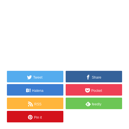
Tweet
Share
Hatena
Pocket
RSS
feedly
Pin it