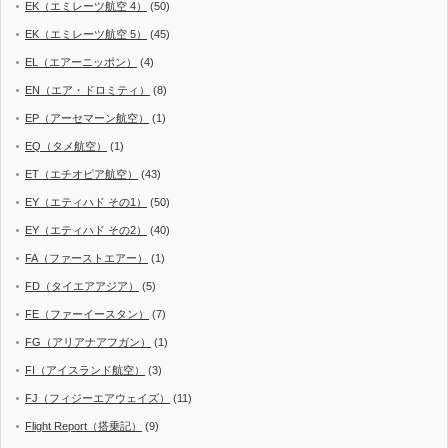
EK（エミレーツ航空 4）
(50)
EK（エミレーツ航空 5）
(45)
EL（エアーニッポン）
(4)
EN（エア・ドロミティ）
(8)
EP（アーセマーン航空）
(1)
EQ（タメ航空）
(1)
ET（エチオピア航空）
(43)
EY（エティハド その1）
(50)
EY（エティハド その2）
(40)
FA（ファーストエアー）
(1)
FD（タイエアアジア）
(5)
FE（ファーイースタン）
(7)
FG（アリアナアフガン）
(1)
FI（アイスランド航空）
(3)
FJ（フィジーエアウェイズ）
(11)
Flight Report（搭乗記）
(9)