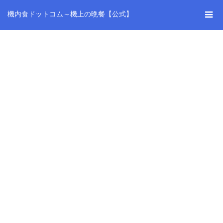
機内食ドットコム～機上の晩餐【公式】