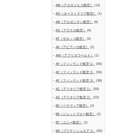
AM（アエロメヒコ航空）
(12)
AO（オーストラリア航空）
(1)
AR（アルゼンチン航空）
(8)
AS（アラスカ航空）
(6)
AT（モロッコ航空）
(5)
AV（アビアンカ航空）
(2)
AW（アフリカワールド）
(1)
AY（フィンランド航空 1）
(50)
AY（フィンランド航空 2）
(50)
AY（フィンランド航空 3）
(38)
AZ（アリタリア航空 1）
(50)
AZ（アリタリア航空 2）
(23)
B2（ベラヴィア航空）
(2)
B6（ジェットブルー航空）
(2)
B7（ユニー航空）
(1)
BA（ブリテッシュエア 1）
(50)