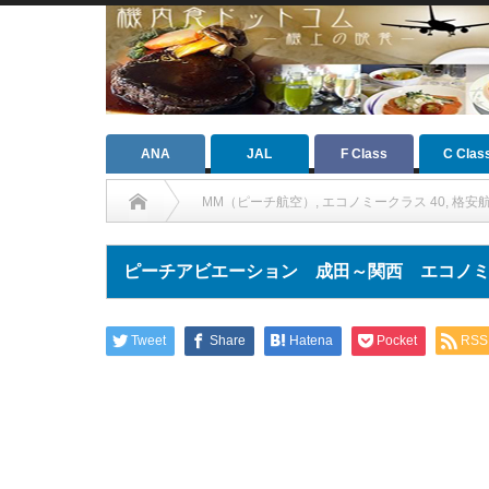
ANA
JAL
F Class
C Clas
MM（ピーチ航空）
,
エコノミークラス 40
,
格安航
ピーチアビエーション 成田～関西 エコノミークラ
Tweet
Share
Hatena
Pocket
RSS