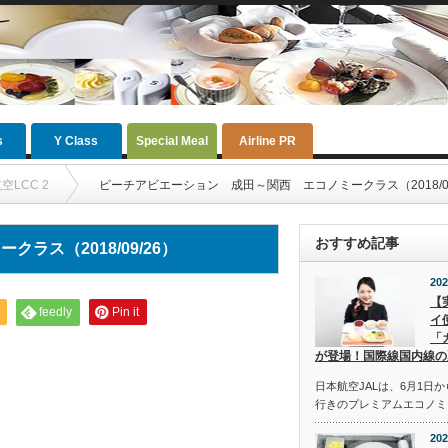
s
Y Class
Special Meal
Airline PR
空LCC 2
ピーチアビエーション 成田～関西 エコノミークラス（2018/09
おすすめ記事
ス（2018/09/26）
202
【
feedly
Pin it
イ
「
が登場！国際線国内線の
日本航空JALは、6月1日
行きのプレミアムエコノミ
202