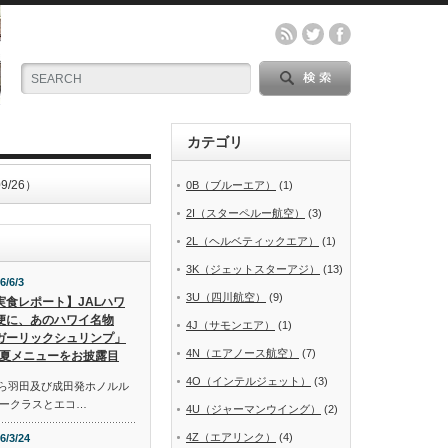
カテゴリ
/26）
0B（ブルーエア）
(1)
2I（スターペルー航空）
(3)
2L（ヘルベティックエア）
(1)
3K（ジェットスターアジ）
(13)
6/6/3
3U（四川航空）
(9)
実食レポート】JALハワ
便に、あのハワイ名物
4J（サモンエア）
(1)
ガーリックシュリンプ」
4N（エアノース航空）
(7)
夏メニューをお披露目
4O（インテルジェット）
(3)
から羽田及び成田発ホノルル
ークラスとエコ…
4U（ジャーマンウイング）
(2)
4Z（エアリンク）
(4)
6/3/24