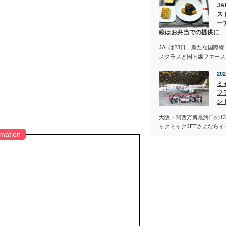
J
ス
ー
線はお弁当での提供に
JALは23日、新たな国際
スクラスと国内線ファース
202
ミ
フ
ン
大阪・関西万博最終日の13
ャクミャクJETさよなら
rmation