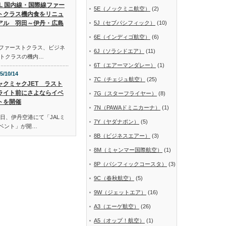
AL 国内線・国際線ファー
5E（ノックミニ航空）
(2)
トクラス機内食をリニュ
アル 羽田～伊丹・広島
5J（セブパシフィック）
(10)
6E（インディゴ航空）
(6)
線ファーストクラス、ビジネ
6J（ソラシドエア）
(11)
トクラスの機内…
6T（エアーマンダレー）
(1)
5/10/14
7C（チェジュ航空）
(25)
ャクミャクJET ラスト
ライト前にさよならイベ
7G（スターフライヤー）
(8)
トを開催
7N（PAWAドミニカーナ）
(1)
日、伊丹空港にて「JALミ
7Y（ヤダナポン）
(5)
イベント」が開…
8B（ビジネスエアー）
(3)
8M（ミャンマー国際航空）
(1)
8P（パシフィックコースタ）
(3)
9C（春秋航空）
(5)
9W（ジェットエア）
(16)
A3（エーゲ航空）
(26)
A5（オップ！航空）
(1)