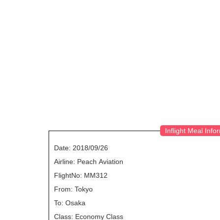
Inflight Meal Info
Date: 2018/09/26
Airline: Peach Aviation
FlightNo: MM312
From: Tokyo
To: Osaka
Class: Economy Class