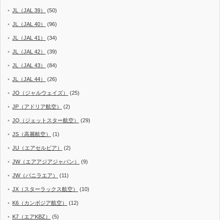
JL（JAL 39）
(50)
JL（JAL 40）
(96)
JL（JAL 41）
(34)
JL（JAL 42）
(39)
JL（JAL 43）
(84)
JL（JAL 44）
(26)
JO（ジャルウェイズ）
(25)
JP（アドリア航空）
(2)
JQ（ジェットスター航空）
(29)
JS（高麗航空）
(1)
JU（エアセルビア）
(2)
JW（エアアジアジャパン）
(9)
JW（バニラエア）
(11)
JX（スターラックス航空）
(10)
K6（カンボジア航空）
(12)
K7（エアKBZ）
(5)