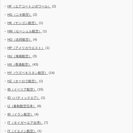
HF（エアコートジボワール）
(2)
HG（ニキ航空）
(2)
HK（ヤンゴン航空）
(1)
HM（セーシェル航空）
(1)
HO（吉祥航空）
(4)
HP（アメリカウエスト）
(1)
HU（海南航空）
(3)
HX（香港航空）
(43)
HY（ウズベキスタン航空）
(14)
HZ（オーロラ航空）
(1)
IB（イベリア航空）
(15)
ID（バティックエア）
(1)
IJ（春秋航空日本）
(6)
IR（イラン航空）
(4)
IT（タイガーエア台湾）
(7)
IY（イエメン航空）
(1)