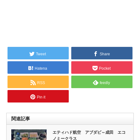
Tweet
Share
Hatena
Pocket
RSS
feedly
Pin it
関連記事
エティハド航空 アブダビ～成田 エコ
ノミークラス