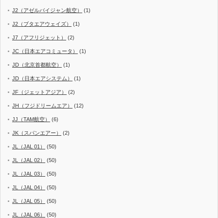
J2（アゼルバイジャン航空）
(1)
J2（ブタエアウェイズ）
(1)
J7（アフリジェット）
(2)
JC（日本エアコミュータ）
(1)
JD（北京首都航空）
(1)
JD（日本エアシステム）
(1)
JF（ジェットアジア）
(2)
JH（フジドリームエア）
(12)
JJ（TAM航空）
(6)
JK（スパンエアー）
(2)
JL（JAL 01）
(50)
JL（JAL 02）
(50)
JL（JAL 03）
(50)
JL（JAL 04）
(50)
JL（JAL 05）
(50)
JL（JAL 06）
(50)