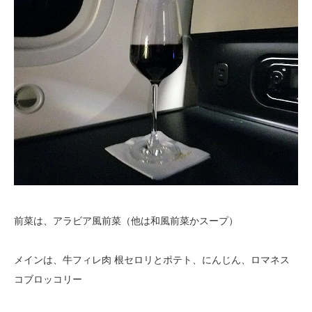
前菜は、アラビア風前菜（他は和風前菜かスープ）
メインは、牛フィレ肉 根セロリとポテト、にんじん、ロマネス
コブロッコリー