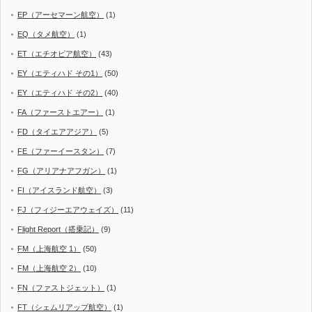
EP（アーセマーン航空）
(1)
EQ（タメ航空）
(1)
ET（エチオピア航空）
(43)
EY（エティハド その1）
(50)
EY（エティハド その2）
(40)
FA（ファーストエアー）
(1)
FD（タイエアアジア）
(5)
FE（ファーイースタン）
(7)
FG（アリアナアフガン）
(1)
FI（アイスランド航空）
(3)
FJ（フィジーエアウェイズ）
(11)
Flight Report（搭乗記）
(9)
FM（上海航空 1）
(50)
FM（上海航空 2）
(10)
FN（ファストジェット）
(1)
FT（シェムリアップ航空）
(1)