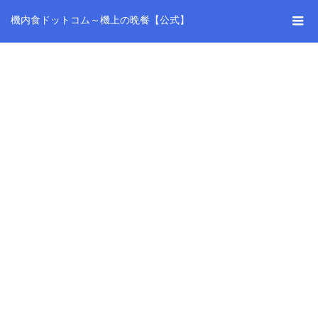
機内食ドットコム～機上の晩餐【公式】