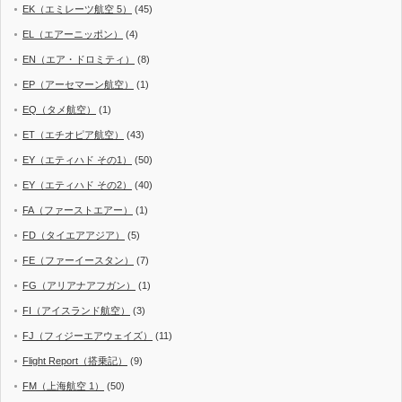
EK（エミレーツ航空 5）
(45)
EL（エアーニッポン）
(4)
EN（エア・ドロミティ）
(8)
EP（アーセマーン航空）
(1)
EQ（タメ航空）
(1)
ET（エチオピア航空）
(43)
EY（エティハド その1）
(50)
EY（エティハド その2）
(40)
FA（ファーストエアー）
(1)
FD（タイエアアジア）
(5)
FE（ファーイースタン）
(7)
FG（アリアナアフガン）
(1)
FI（アイスランド航空）
(3)
FJ（フィジーエアウェイズ）
(11)
Flight Report（搭乗記）
(9)
FM（上海航空 1）
(50)