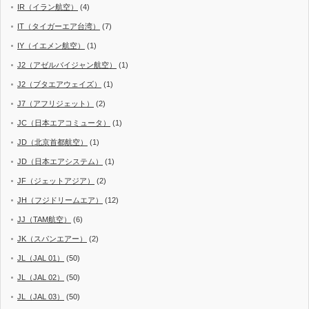
IR（イラン航空）
(4)
IT（タイガーエア台湾）
(7)
IY（イエメン航空）
(1)
J2（アゼルバイジャン航空）
(1)
J2（ブタエアウェイズ）
(1)
J7（アフリジェット）
(2)
JC（日本エアコミュータ）
(1)
JD（北京首都航空）
(1)
JD（日本エアシステム）
(1)
JF（ジェットアジア）
(2)
JH（フジドリームエア）
(12)
JJ（TAM航空）
(6)
JK（スパンエアー）
(2)
JL（JAL 01）
(50)
JL（JAL 02）
(50)
JL（JAL 03）
(50)