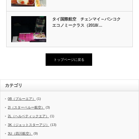
タイ国際航空 チェンマイ～バンコク
エコノミークラス（2018/…
トップページに戻る
カテゴリ
0B（ブルーエア）
(1)
2I（スターペルー航空）
(3)
2L（ヘルベティックエア）
(1)
3K（ジェットスターアジ）
(13)
3U（四川航空）
(9)