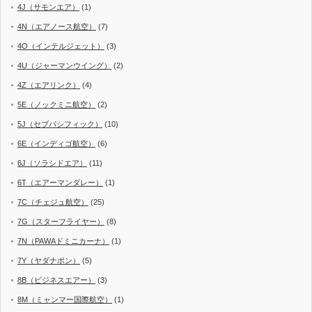
4J（サモンエア）
(1)
4N（エアノース航空）
(7)
4O（インテルジェット）
(3)
4U（ジャーマンウイング）
(2)
4Z（エアリンク）
(4)
5E（ノックミニ航空）
(2)
5J（セブパシフィック）
(10)
6E（インディゴ航空）
(6)
6J（ソラシドエア）
(11)
6T（エアーマンダレー）
(1)
7C（チェジュ航空）
(25)
7G（スターフライヤー）
(8)
7N（PAWAドミニカーナ）
(1)
7Y（ヤダナポン）
(5)
8B（ビジネスエアー）
(3)
8M（ミャンマー国際航空）
(1)