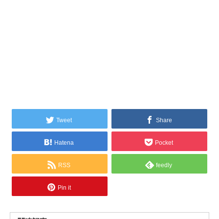
Tweet
Share
Hatena
Pocket
RSS
feedly
Pin it