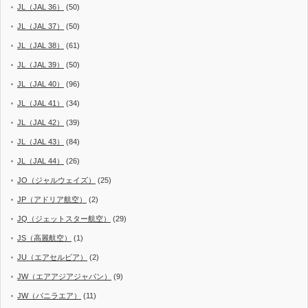
JL（JAL 36）
(50)
JL（JAL 37）
(50)
JL（JAL 38）
(61)
JL（JAL 39）
(50)
JL（JAL 40）
(96)
JL（JAL 41）
(34)
JL（JAL 42）
(39)
JL（JAL 43）
(84)
JL（JAL 44）
(26)
JO（ジャルウェイズ）
(25)
JP（アドリア航空）
(2)
JQ（ジェットスター航空）
(29)
JS（高麗航空）
(1)
JU（エアセルビア）
(2)
JW（エアアジアジャパン）
(9)
JW（バニラエア）
(11)