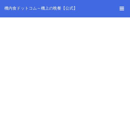
機内食ドットコム～機上の晩餐【公式】