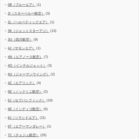
0B（ブルーエア）
(1)
2I（スターペルー航空）
(3)
2L（ヘルベティックエア）
(1)
3K（ジェットスターアジ）
(13)
3U（四川航空）
(9)
4J（サモンエア）
(1)
4N（エアノース航空）
(7)
4O（インテルジェット）
(3)
4U（ジャーマンウイング）
(2)
4Z（エアリンク）
(4)
5E（ノックミニ航空）
(2)
5J（セブパシフィック）
(10)
6E（インディゴ航空）
(6)
6J（ソラシドエア）
(11)
6T（エアーマンダレー）
(1)
7C（チェジュ航空）
(25)