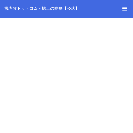
機内食ドットコム～機上の晩餐【公式】