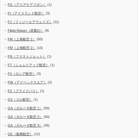
FG（アリアナアフガン）
(1)
FI（アイスランド航空）
(3)
FJ（フィジーエアウェイズ）
(11)
Flight Report（搭乗記）
(9)
FM（上海航空 1）
(50)
FM（上海航空 2）
(10)
FN（ファストジェット）
(1)
FT（シェムリアップ航空）
(1)
FV（ロシア航空）
(3)
FW（アイベックスエア）
(2)
FZ（フライドバイ）
(1)
G3（ゴル航空）
(1)
GA（ガルーダ航空 1）
(50)
GA（ガルーダ航空 2）
(50)
GA（ガルーダ航空 3）
(45)
GE（復興航空）
(12)