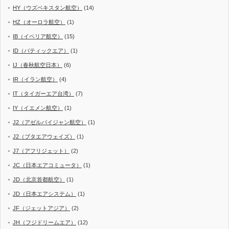
HY（ウズベキスタン航空）
(14)
HZ（オーロラ航空）
(1)
IB（イベリア航空）
(15)
ID（バティックエア）
(1)
IJ（春秋航空日本）
(6)
IR（イラン航空）
(4)
IT（タイガーエア台湾）
(7)
IY（イエメン航空）
(1)
J2（アゼルバイジャン航空）
(1)
J2（ブタエアウェイズ）
(1)
J7（アフリジェット）
(2)
JC（日本エアコミュータ）
(1)
JD（北京首都航空）
(1)
JD（日本エアシステム）
(1)
JF（ジェットアジア）
(2)
JH（フジドリームエア）
(12)