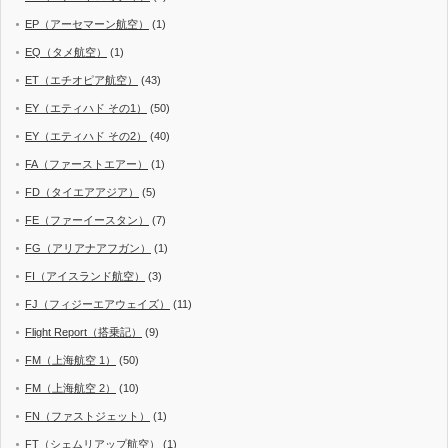
EP（アーセマーン航空）
(1)
EQ（タメ航空）
(1)
ET（エチオピア航空）
(43)
EY（エティハド その1）
(50)
EY（エティハド その2）
(40)
FA（ファーストエアー）
(1)
FD（タイエアアジア）
(5)
FE（ファーイースタン）
(7)
FG（アリアナアフガン）
(1)
FI（アイスランド航空）
(3)
FJ（フィジーエアウェイズ）
(11)
Flight Report（搭乗記）
(9)
FM（上海航空 1）
(50)
FM（上海航空 2）
(10)
FN（ファストジェット）
(1)
FT（シェムリアップ航空）
(1)