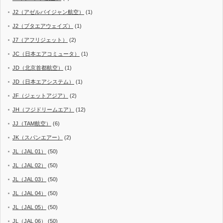
J2（アゼルバイジャン航空）
(1)
J2（ブタエアウェイズ）
(1)
J7（アフリジェット）
(2)
JC（日本エアコミュータ）
(1)
JD（北京首都航空）
(1)
JD（日本エアシステム）
(1)
JF（ジェットアジア）
(2)
JH（フジドリームエア）
(12)
JJ（TAM航空）
(6)
JK（スパンエアー）
(2)
JL（JAL 01）
(50)
JL（JAL 02）
(50)
JL（JAL 03）
(50)
JL（JAL 04）
(50)
JL（JAL 05）
(50)
JL（JAL 06）
(50)