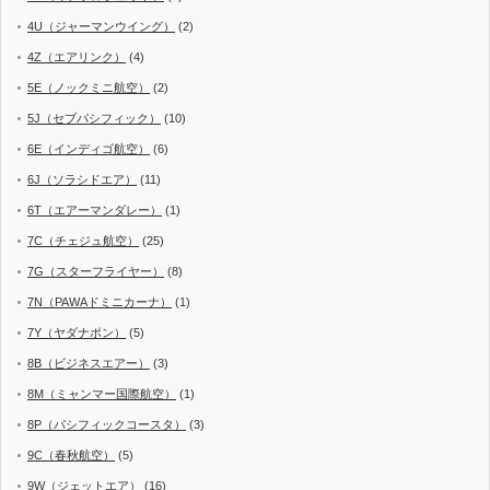
4U（ジャーマンウイング）
(2)
4Z（エアリンク）
(4)
5E（ノックミニ航空）
(2)
5J（セブパシフィック）
(10)
6E（インディゴ航空）
(6)
6J（ソラシドエア）
(11)
6T（エアーマンダレー）
(1)
7C（チェジュ航空）
(25)
7G（スターフライヤー）
(8)
7N（PAWAドミニカーナ）
(1)
7Y（ヤダナポン）
(5)
8B（ビジネスエアー）
(3)
8M（ミャンマー国際航空）
(1)
8P（パシフィックコースタ）
(3)
9C（春秋航空）
(5)
9W（ジェットエア）
(16)