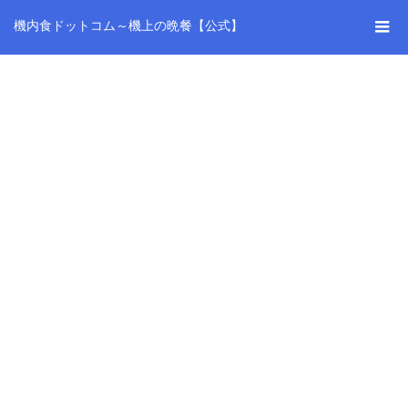
機内食ドットコム～機上の晩餐【公式】