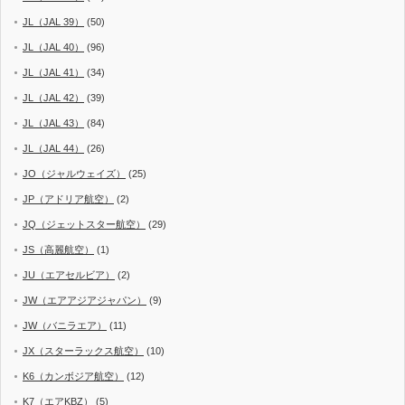
JL（JAL 39）
(50)
JL（JAL 40）
(96)
JL（JAL 41）
(34)
JL（JAL 42）
(39)
JL（JAL 43）
(84)
JL（JAL 44）
(26)
JO（ジャルウェイズ）
(25)
JP（アドリア航空）
(2)
JQ（ジェットスター航空）
(29)
JS（高麗航空）
(1)
JU（エアセルビア）
(2)
JW（エアアジアジャパン）
(9)
JW（バニラエア）
(11)
JX（スターラックス航空）
(10)
K6（カンボジア航空）
(12)
K7（エアKBZ）
(5)