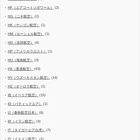
HF（エアコートジボワール）
(2)
HG（ニキ航空）
(2)
HK（ヤンゴン航空）
(1)
HM（セーシェル航空）
(1)
HO（吉祥航空）
(4)
HP（アメリカウエスト）
(1)
HU（海南航空）
(3)
HX（香港航空）
(43)
HY（ウズベキスタン航空）
(14)
HZ（オーロラ航空）
(1)
IB（イベリア航空）
(15)
ID（バティックエア）
(1)
IJ（春秋航空日本）
(6)
IR（イラン航空）
(4)
IT（タイガーエア台湾）
(7)
IY（イエメン航空）
(1)