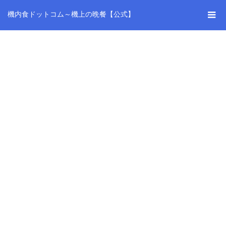
機内食ドットコム～機上の晩餐【公式】