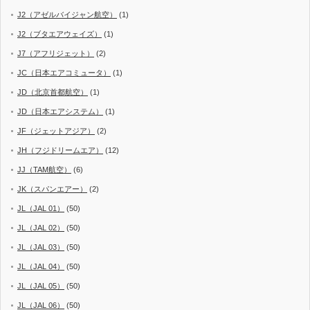
J2（アゼルバイジャン航空）
(1)
J2（ブタエアウェイズ）
(1)
J7（アフリジェット）
(2)
JC（日本エアコミュータ）
(1)
JD（北京首都航空）
(1)
JD（日本エアシステム）
(1)
JF（ジェットアジア）
(2)
JH（フジドリームエア）
(12)
JJ（TAM航空）
(6)
JK（スパンエアー）
(2)
JL（JAL 01）
(50)
JL（JAL 02）
(50)
JL（JAL 03）
(50)
JL（JAL 04）
(50)
JL（JAL 05）
(50)
JL（JAL 06）
(50)