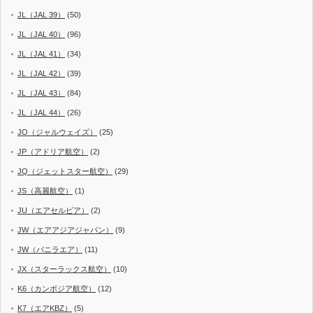
JL（JAL 39）
(50)
JL（JAL 40）
(96)
JL（JAL 41）
(34)
JL（JAL 42）
(39)
JL（JAL 43）
(84)
JL（JAL 44）
(26)
JO（ジャルウェイズ）
(25)
JP（アドリア航空）
(2)
JQ（ジェットスター航空）
(29)
JS（高麗航空）
(1)
JU（エアセルビア）
(2)
JW（エアアジアジャパン）
(9)
JW（バニラエア）
(11)
JX（スターラックス航空）
(10)
K6（カンボジア航空）
(12)
K7（エアKBZ）
(5)