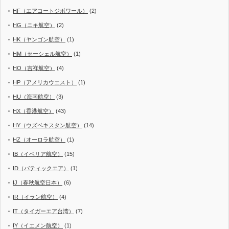
HF（エアコートジボワール）
(2)
HG（ニキ航空）
(2)
HK（ヤンゴン航空）
(1)
HM（セーシェル航空）
(1)
HO（吉祥航空）
(4)
HP（アメリカウエスト）
(1)
HU（海南航空）
(3)
HX（香港航空）
(43)
HY（ウズベキスタン航空）
(14)
HZ（オーロラ航空）
(1)
IB（イベリア航空）
(15)
ID（バティックエア）
(1)
IJ（春秋航空日本）
(6)
IR（イラン航空）
(4)
IT（タイガーエア台湾）
(7)
IY（イエメン航空）
(1)