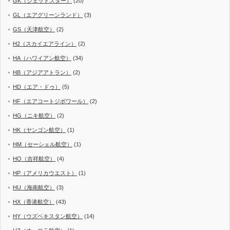
GK（ジェットスター）
(20)
GL（エアグリーンランド）
(3)
GS（天津航空）
(2)
H2（スカイエアライン）
(2)
HA（ハワイアン航空）
(34)
HB（アジアアトラン）
(2)
HD（エア・ドゥ）
(5)
HF（エアコートジボワール）
(2)
HG（ニキ航空）
(2)
HK（ヤンゴン航空）
(1)
HM（セーシェル航空）
(1)
HO（吉祥航空）
(4)
HP（アメリカウエスト）
(1)
HU（海南航空）
(3)
HX（香港航空）
(43)
HY（ウズベキスタン航空）
(14)