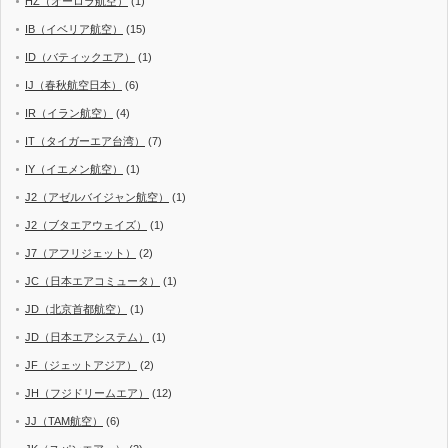
HZ（オーロラ航空）
(1)
IB（イベリア航空）
(15)
ID（バティックエア）
(1)
IJ（春秋航空日本）
(6)
IR（イラン航空）
(4)
IT（タイガーエア台湾）
(7)
IY（イエメン航空）
(1)
J2（アゼルバイジャン航空）
(1)
J2（ブタエアウェイズ）
(1)
J7（アフリジェット）
(2)
JC（日本エアコミュータ）
(1)
JD（北京首都航空）
(1)
JD（日本エアシステム）
(1)
JF（ジェットアジア）
(2)
JH（フジドリームエア）
(12)
JJ（TAM航空）
(6)