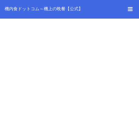
機内食ドットコム～機上の晩餐【公式】