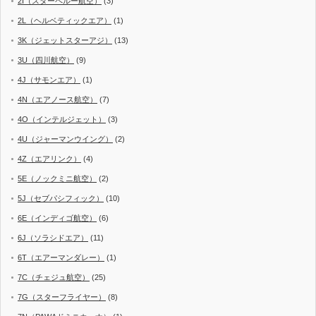
2I（スターペルー航空）
(3)
2L（ヘルベティックエア）
(1)
3K（ジェットスターアジ）
(13)
3U（四川航空）
(9)
4J（サモンエア）
(1)
4N（エアノース航空）
(7)
4O（インテルジェット）
(3)
4U（ジャーマンウイング）
(2)
4Z（エアリンク）
(4)
5E（ノックミニ航空）
(2)
5J（セブパシフィック）
(10)
6E（インディゴ航空）
(6)
6J（ソラシドエア）
(11)
6T（エアーマンダレー）
(1)
7C（チェジュ航空）
(25)
7G（スターフライヤー）
(8)