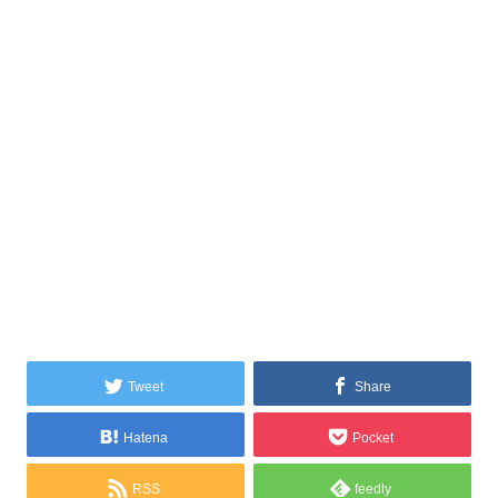
Tweet
Share
Hatena
Pocket
RSS
feedly