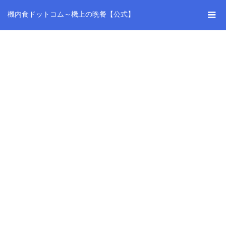
機内食ドットコム～機上の晩餐【公式】