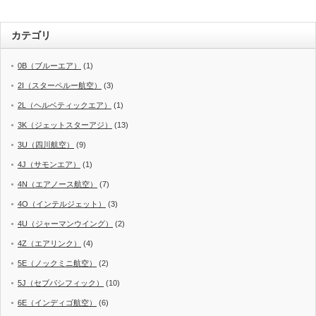
カテゴリ
0B（ブルーエア）
(1)
2I（スターペルー航空）
(3)
2L（ヘルベティックエア）
(1)
3K（ジェットスターアジ）
(13)
3U（四川航空）
(9)
4J（サモンエア）
(1)
4N（エアノース航空）
(7)
4O（インテルジェット）
(3)
4U（ジャーマンウイング）
(2)
4Z（エアリンク）
(4)
5E（ノックミニ航空）
(2)
5J（セブパシフィック）
(10)
6E（インディゴ航空）
(6)