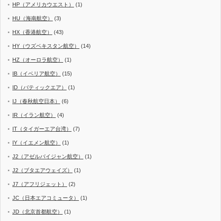
HP（アメリカウエスト）
(1)
HU（海南航空）
(3)
HX（香港航空）
(43)
HY（ウズベキスタン航空）
(14)
HZ（オーロラ航空）
(1)
IB（イベリア航空）
(15)
ID（バティックエア）
(1)
IJ（春秋航空日本）
(6)
IR（イラン航空）
(4)
IT（タイガーエア台湾）
(7)
IY（イエメン航空）
(1)
J2（アゼルバイジャン航空）
(1)
J2（ブタエアウェイズ）
(1)
J7（アフリジェット）
(2)
JC（日本エアコミュータ）
(1)
JD（北京首都航空）
(1)