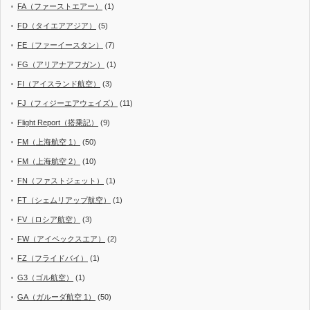
FA（ファーストエアー）
(1)
FD（タイエアアジア）
(5)
FE（ファーイースタン）
(7)
FG（アリアナアフガン）
(1)
FI（アイスランド航空）
(3)
FJ（フィジーエアウェイズ）
(11)
Flight Report（搭乗記）
(9)
FM（上海航空 1）
(50)
FM（上海航空 2）
(10)
FN（ファストジェット）
(1)
FT（シェムリアップ航空）
(1)
FV（ロシア航空）
(3)
FW（アイベックスエア）
(2)
FZ（フライドバイ）
(1)
G3（ゴル航空）
(1)
GA（ガルーダ航空 1）
(50)