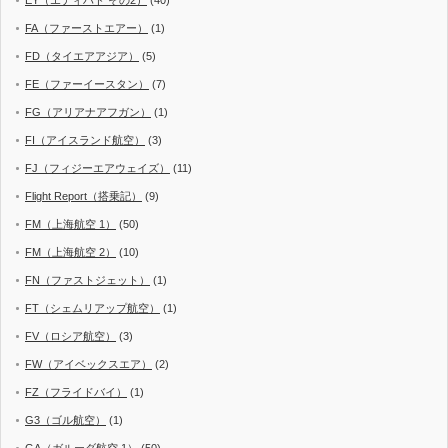
FA（ファーストエアー）
(1)
FD（タイエアアジア）
(5)
FE（ファーイースタン）
(7)
FG（アリアナアフガン）
(1)
FI（アイスランド航空）
(3)
FJ（フィジーエアウェイズ）
(11)
Flight Report（搭乗記）
(9)
FM（上海航空 1）
(50)
FM（上海航空 2）
(10)
FN（ファストジェット）
(1)
FT（シェムリアップ航空）
(1)
FV（ロシア航空）
(3)
FW（アイベックスエア）
(2)
FZ（フライドバイ）
(1)
G3（ゴル航空）
(1)
GA（ガルーダ航空 1）
(50)