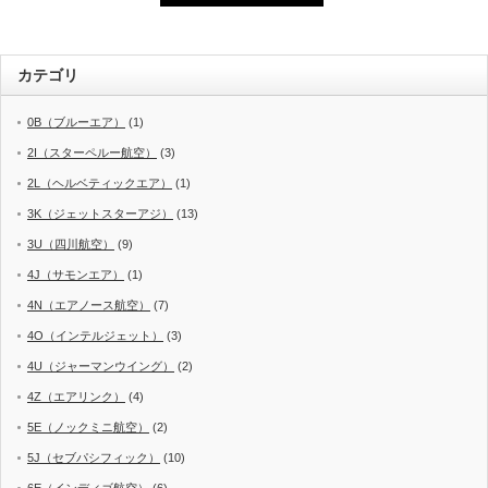
カテゴリ
0B（ブルーエア）
(1)
2I（スターペルー航空）
(3)
2L（ヘルベティックエア）
(1)
3K（ジェットスターアジ）
(13)
3U（四川航空）
(9)
4J（サモンエア）
(1)
4N（エアノース航空）
(7)
4O（インテルジェット）
(3)
4U（ジャーマンウイング）
(2)
4Z（エアリンク）
(4)
5E（ノックミニ航空）
(2)
5J（セブパシフィック）
(10)
6E（インディゴ航空）
(6)