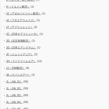
IY（イエメン航空）
(1)
J2（アゼルバイジャン航空）
(1)
J2（ブタエアウェイズ）
(1)
J7（アフリジェット）
(2)
JC（日本エアコミュータ）
(1)
JD（北京首都航空）
(1)
JD（日本エアシステム）
(1)
JF（ジェットアジア）
(2)
JH（フジドリームエア）
(12)
JJ（TAM航空）
(6)
JK（スパンエアー）
(2)
JL（JAL 01）
(50)
JL（JAL 02）
(50)
JL（JAL 03）
(50)
JL（JAL 04）
(50)
JL（JAL 05）
(50)