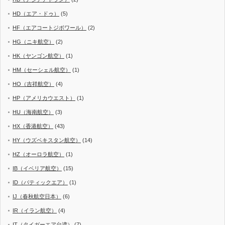
HD（エア・ドゥ）
(5)
HF（エアコートジボワール）
(2)
HG（ニキ航空）
(2)
HK（ヤンゴン航空）
(1)
HM（セーシェル航空）
(1)
HO（吉祥航空）
(4)
HP（アメリカウエスト）
(1)
HU（海南航空）
(3)
HX（香港航空）
(43)
HY（ウズベキスタン航空）
(14)
HZ（オーロラ航空）
(1)
IB（イベリア航空）
(15)
ID（バティックエア）
(1)
IJ（春秋航空日本）
(6)
IR（イラン航空）
(4)
IT（タイガーエア台湾）
(7)