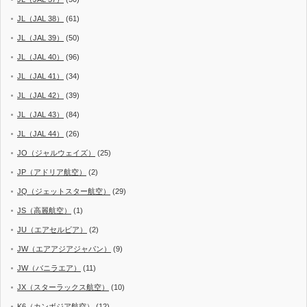
JL（JAL 38）
(61)
JL（JAL 39）
(50)
JL（JAL 40）
(96)
JL（JAL 41）
(34)
JL（JAL 42）
(39)
JL（JAL 43）
(84)
JL（JAL 44）
(26)
JO（ジャルウェイズ）
(25)
JP（アドリア航空）
(2)
JQ（ジェットスター航空）
(29)
JS（高麗航空）
(1)
JU（エアセルビア）
(2)
JW（エアアジアジャパン）
(9)
JW（バニラエア）
(11)
JX（スターラックス航空）
(10)
K6（カンボジア航空）
(12)