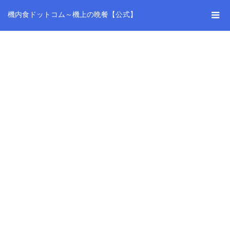
機内食ドットコム～機上の晩餐【公式】