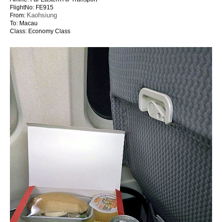
FlightNo: FE915
Kaohsiung
From:
To: Macau
Class: Economy Class