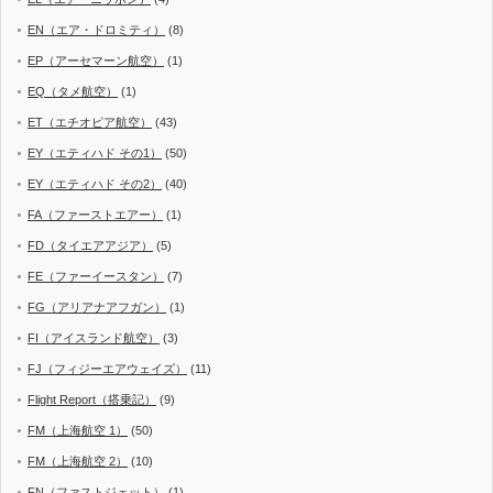
EN（エア・ドロミティ）
(8)
EP（アーセマーン航空）
(1)
EQ（タメ航空）
(1)
ET（エチオピア航空）
(43)
EY（エティハド その1）
(50)
EY（エティハド その2）
(40)
FA（ファーストエアー）
(1)
FD（タイエアアジア）
(5)
FE（ファーイースタン）
(7)
FG（アリアナアフガン）
(1)
FI（アイスランド航空）
(3)
FJ（フィジーエアウェイズ）
(11)
Flight Report（搭乗記）
(9)
FM（上海航空 1）
(50)
FM（上海航空 2）
(10)
FN（ファストジェット）
(1)