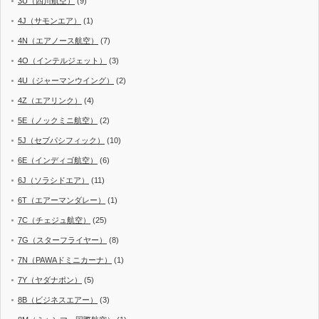
3U（四川航空）
(9)
4J（サモンエア）
(1)
4N（エアノース航空）
(7)
4O（インテルジェット）
(3)
4U（ジャーマンウイング）
(2)
4Z（エアリンク）
(4)
5E（ノックミニ航空）
(2)
5J（セブパシフィック）
(10)
6E（インディゴ航空）
(6)
6J（ソラシドエア）
(11)
6T（エアーマンダレー）
(1)
7C（チェジュ航空）
(25)
7G（スターフライヤー）
(8)
7N（PAWAドミニカーナ）
(1)
7Y（ヤダナポン）
(5)
8B（ビジネスエアー）
(3)