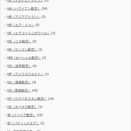
H2（スカイエアライン）
(2)
HA（ハワイアン航空）
(34)
HB（アジアアトラン）
(2)
HD（エア・ドゥ）
(5)
HF（エアコートジボワール）
(2)
HG（ニキ航空）
(2)
HK（ヤンゴン航空）
(1)
HM（セーシェル航空）
(1)
HO（吉祥航空）
(4)
HP（アメリカウエスト）
(1)
HU（海南航空）
(3)
HX（香港航空）
(43)
HY（ウズベキスタン航空）
(14)
HZ（オーロラ航空）
(1)
IB（イベリア航空）
(15)
ID（バティックエア）
(1)