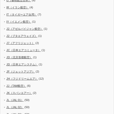
IJ（春秋航空日本）
(6)
IR（イラン航空）
(4)
IT（タイガーエア台湾）
(7)
IY（イエメン航空）
(1)
J2（アゼルバイジャン航空）
(1)
J2（ブタエアウェイズ）
(1)
J7（アフリジェット）
(2)
JC（日本エアコミュータ）
(1)
JD（北京首都航空）
(1)
JD（日本エアシステム）
(1)
JF（ジェットアジア）
(2)
JH（フジドリームエア）
(12)
JJ（TAM航空）
(6)
JK（スパンエアー）
(2)
JL（JAL 01）
(50)
JL（JAL 02）
(50)