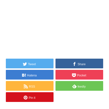
Tweet
Share
Hatena
Pocket
RSS
feedly
Pin it