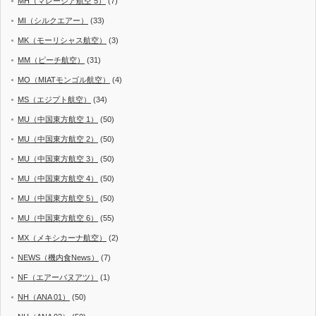
MH（マレーシア航空 5）
(7)
MI（シルクエアー）
(33)
MK（モーリシャス航空）
(3)
MM（ピーチ航空）
(31)
MO（MIATモンゴル航空）
(4)
MS（エジプト航空）
(34)
MU（中国東方航空 1）
(50)
MU（中国東方航空 2）
(50)
MU（中国東方航空 3）
(50)
MU（中国東方航空 4）
(50)
MU（中国東方航空 5）
(50)
MU（中国東方航空 6）
(55)
MX（メキシカーナ航空）
(2)
NEWS（機内食News）
(7)
NF（エアーバヌアツ）
(1)
NH（ANA 01）
(50)