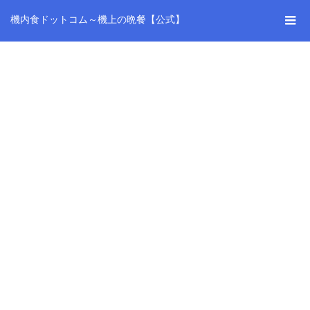
機内食ドットコム～機上の晩餐【公式】