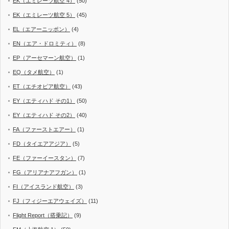
EK（エミレーツ航空 4）
(50)
EK（エミレーツ航空 5）
(45)
EL（エアーニッポン）
(4)
EN（エア・ドロミティ）
(8)
EP（アーセマーン航空）
(1)
EQ（タメ航空）
(1)
ET（エチオピア航空）
(43)
EY（エティハド その1）
(50)
EY（エティハド その2）
(40)
FA（ファーストエアー）
(1)
FD（タイエアアジア）
(5)
FE（ファーイースタン）
(7)
FG（アリアナアフガン）
(1)
FI（アイスランド航空）
(3)
FJ（フィジーエアウェイズ）
(11)
Flight Report（搭乗記）
(9)