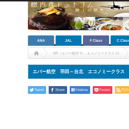
ANA
JAL
F Class
C Clas
BR（エバー航空 4）
,
エコノミークラス 31
エバー航空 羽田～台北 エコノミークラス
Tweet
Share
Hatena
Pocket
RSS