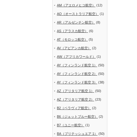
AM（アエロメヒコ航空）
(12)
AO（オーストラリア航空）
(1)
AR（アルゼンチン航空）
(8)
AS（アラスカ航空）
(6)
AT（モロッコ航空）
(5)
AV（アビアンカ航空）
(2)
AW（アフリカワールド）
(1)
AY（フィンランド航空 1）
(50)
AY（フィンランド航空 2）
(50)
AY（フィンランド航空 3）
(38)
AZ（アリタリア航空 1）
(50)
AZ（アリタリア航空 2）
(23)
B2（ベラヴィア航空）
(2)
B6（ジェットブルー航空）
(2)
B7（ユニー航空）
(1)
BA（ブリテッシュエア 1）
(50)