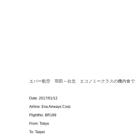
エバー航空 羽田～台北 エコノミークラスの機内食で
Date: 2017/01/12
Airline: Eva Airways Corp
FlightNo: BR189
From: Tokyo
To: Taipei