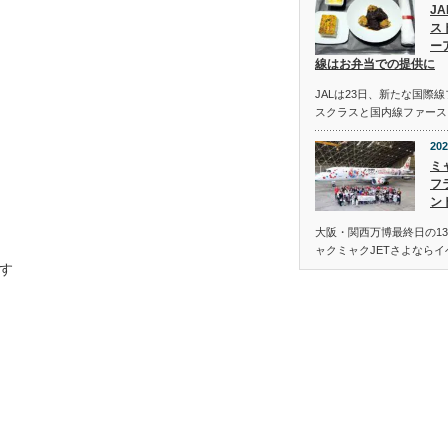
J
ス
ー
線はお弁当での提供に
JALは23日、新たな国際
スクラスと国内線ファース
202
ミ
フ
ン
大阪・関西万博最終日の13
ャクミャクJETさよなら
す