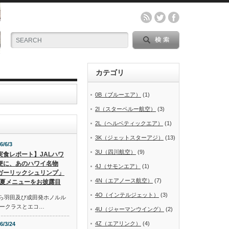
カテゴリ
0B（ブルーエア）
(1)
2I（スターペルー航空）
(3)
2L（ヘルベティックエア）
(1)
3K（ジェットスターアジ）
(13)
6/6/3
3U（四川航空）
(9)
実食レポート】JALハワ
便に、あのハワイ名物
4J（サモンエア）
(1)
ガーリックシュリンプ」
4N（エアノース航空）
(7)
夏メニューをお披露目
4O（インテルジェット）
(3)
から羽田及び成田発ホノルル
ークラスとエコ…
4U（ジャーマンウイング）
(2)
4Z（エアリンク）
(4)
6/3/24