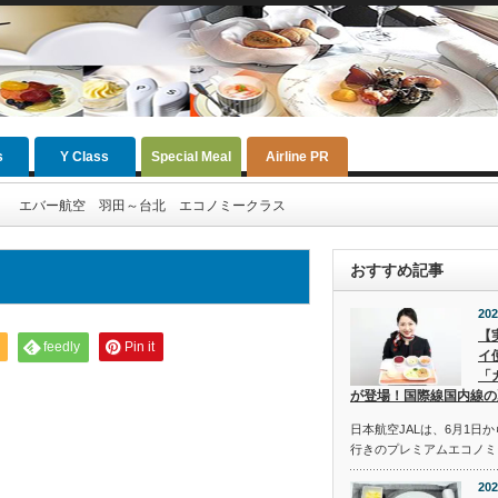
s
Y Class
Special Meal
Airline PR
エバー航空 羽田～台北 エコノミークラス
おすすめ記事
202
【
feedly
Pin it
イ
「
が登場！国際線国内線の
日本航空JALは、6月1日
行きのプレミアムエコノミ
202