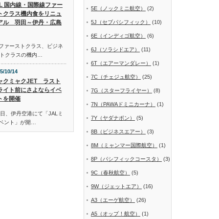
AL 国内線・国際線ファー
5E（ノックミニ航空）
(2)
トクラス機内食をリニュ
アル 羽田～伊丹・広島
5J（セブパシフィック）
(10)
6E（インディゴ航空）
(6)
線ファーストクラス、ビジネ
6J（ソラシドエア）
(11)
トクラスの機内…
6T（エアーマンダレー）
(1)
5/10/14
7C（チェジュ航空）
(25)
ャクミャクJET ラスト
ライト前にさよならイベ
7G（スターフライヤー）
(8)
トを開催
7N（PAWAドミニカーナ）
(1)
日、伊丹空港にて「JALミ
7Y（ヤダナポン）
(5)
イベント」が開…
8B（ビジネスエアー）
(3)
8M（ミャンマー国際航空）
(1)
8P（パシフィックコースタ）
(3)
9C（春秋航空）
(5)
9W（ジェットエア）
(16)
A3（エーゲ航空）
(26)
A5（オップ！航空）
(1)