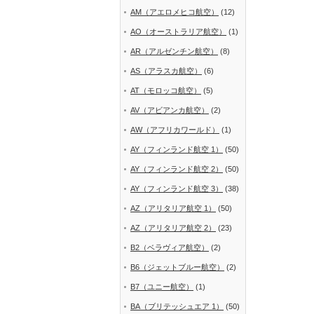
AM（アエロメヒコ航空）
(12)
AO（オーストラリア航空）
(1)
AR（アルゼンチン航空）
(8)
AS（アラスカ航空）
(6)
AT（モロッコ航空）
(5)
AV（アビアンカ航空）
(2)
AW（アフリカワールド）
(1)
AY（フィンランド航空 1）
(50)
AY（フィンランド航空 2）
(50)
AY（フィンランド航空 3）
(38)
AZ（アリタリア航空 1）
(50)
AZ（アリタリア航空 2）
(23)
B2（ベラヴィア航空）
(2)
B6（ジェットブルー航空）
(2)
B7（ユニー航空）
(1)
BA（ブリテッシュエア 1）
(50)