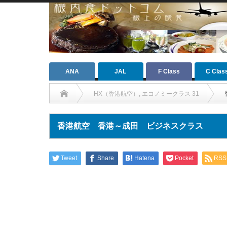
ANA
JAL
F Class
C Clas
HX（香港航空）
,
エコノミークラス 31
香港航空 香港～成田 ビジネスクラス
Tweet
Share
Hatena
Pocket
RSS