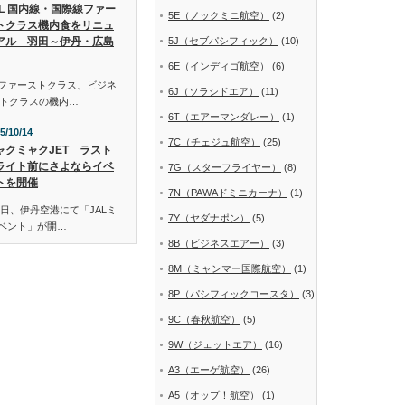
AL 国内線・国際線ファー
5E（ノックミニ航空）
(2)
トクラス機内食をリニュ
アル 羽田～伊丹・広島
5J（セブパシフィック）
(10)
6E（インディゴ航空）
(6)
線ファーストクラス、ビジネ
6J（ソラシドエア）
(11)
トクラスの機内…
6T（エアーマンダレー）
(1)
5/10/14
7C（チェジュ航空）
(25)
ャクミャクJET ラスト
ライト前にさよならイベ
7G（スターフライヤー）
(8)
トを開催
7N（PAWAドミニカーナ）
(1)
日、伊丹空港にて「JALミ
7Y（ヤダナポン）
(5)
イベント」が開…
8B（ビジネスエアー）
(3)
8M（ミャンマー国際航空）
(1)
8P（パシフィックコースタ）
(3)
9C（春秋航空）
(5)
9W（ジェットエア）
(16)
A3（エーゲ航空）
(26)
A5（オップ！航空）
(1)