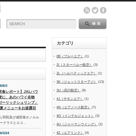
カテゴリ
0B（ブルーエア）
(1)
2I（スターペルー航空）
(3)
2L（ヘルベティックエア）
(1)
3K（ジェットスターアジ）
(13)
6/6/3
3U（四川航空）
(9)
実食レポート】JALハワ
便に、あのハワイ名物
4J（サモンエア）
(1)
ガーリックシュリンプ」
4N（エアノース航空）
(7)
夏メニューをお披露目
4O（インテルジェット）
(3)
から羽田及び成田発ホノルル
ークラスとエコ…
4U（ジャーマンウイング）
(2)
4Z（エアリンク）
(4)
6/3/24