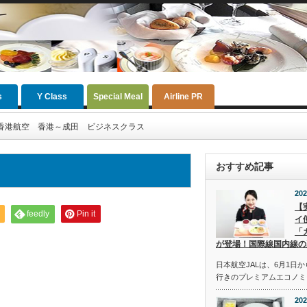
s
Y Class
Special Meal
Airline PR
香港航空 香港～成田 ビジネスクラス
おすすめ記事
202
【
feedly
Pin it
イ
「
が登場！国際線国内線の
日本航空JALは、6月1日
行きのプレミアムエコノミ
202