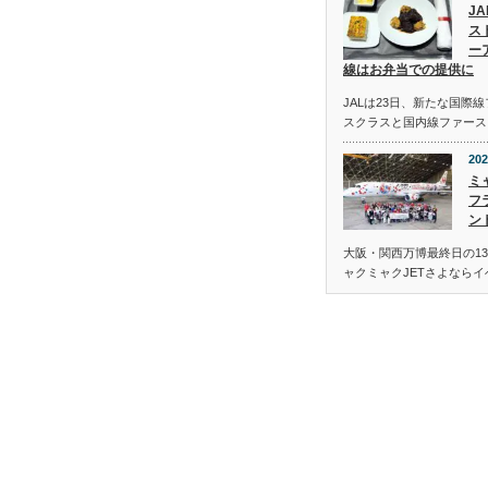
J
ス
ー
線はお弁当での提供に
JALは23日、新たな国際
スクラスと国内線ファース
202
ミ
フ
ン
大阪・関西万博最終日の13
ャクミャクJETさよなら