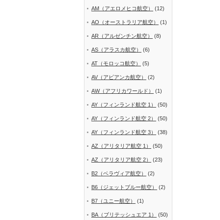
AM（アエロメヒコ航空）
(12)
AO（オーストラリア航空）
(1)
AR（アルゼンチン航空）
(8)
AS（アラスカ航空）
(6)
AT（モロッコ航空）
(5)
AV（アビアンカ航空）
(2)
AW（アフリカワールド）
(1)
AY（フィンランド航空 1）
(50)
AY（フィンランド航空 2）
(50)
AY（フィンランド航空 3）
(38)
AZ（アリタリア航空 1）
(50)
AZ（アリタリア航空 2）
(23)
B2（ベラヴィア航空）
(2)
B6（ジェットブルー航空）
(2)
B7（ユニー航空）
(1)
BA（ブリテッシュエア 1）
(50)