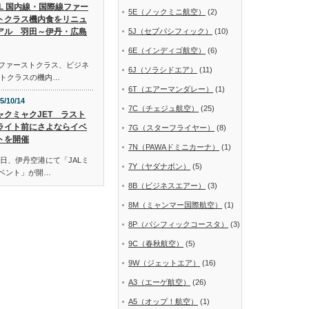
AL 国内線・国際線ファー
5E（ノックミニ航空）
(2)
トクラス機内食をリニュ
アル 羽田～伊丹・広島
5J（セブパシフィック）
(10)
6E（インディゴ航空）
(6)
線ファーストクラス、ビジネ
6J（ソラシドエア）
(11)
トクラスの機内…
6T（エアーマンダレー）
(1)
5/10/14
7C（チェジュ航空）
(25)
ャクミャクJET ラスト
ライト前にさよならイベ
7G（スターフライヤー）
(8)
トを開催
7N（PAWAドミニカーナ）
(1)
日、伊丹空港にて「JALミ
7Y（ヤダナポン）
(5)
イベント」が開…
8B（ビジネスエアー）
(3)
8M（ミャンマー国際航空）
(1)
8P（パシフィックコースタ）
(3)
9C（春秋航空）
(5)
9W（ジェットエア）
(16)
A3（エーゲ航空）
(26)
A5（オップ！航空）
(1)