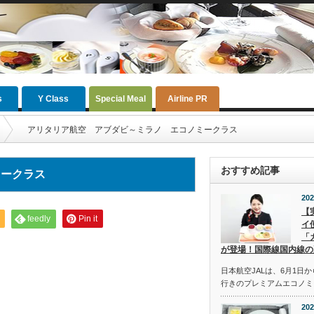
s
Y Class
Special Meal
Airline PR
アリタリア航空 アブダビ～ミラノ エコノミークラス
おすすめ記事
ミークラス
202
【
feedly
Pin it
イ
「
が登場！国際線国内線の
日本航空JALは、6月1日
行きのプレミアムエコノミ
202