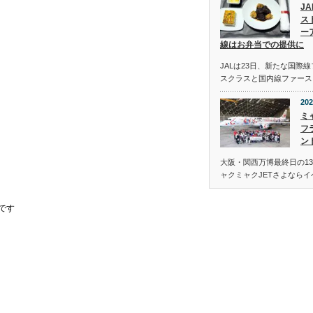
J
ス
ー
線はお弁当での提供に
JALは23日、新たな国際
スクラスと国内線ファース
202
ミ
フ
ン
大阪・関西万博最終日の13
ャクミャクJETさよなら
です