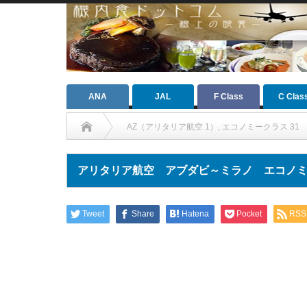
ANA
JAL
F Class
C Clas
AZ（アリタリア航空 1）
,
エコノミークラス 31
アリタリア航空 アブダビ～ミラノ エコノ
Tweet
Share
Hatena
Pocket
RSS