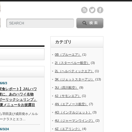
カテゴリ
0B（ブルーエア）
(1)
2I（スターペルー航空）
(3)
2L（ヘルベティックエア）
(1)
3K（ジェットスターアジ）
(13)
6/6/3
3U（四川航空）
(9)
実食レポート】JALハワ
便に、あのハワイ名物
4J（サモンエア）
(1)
ガーリックシュリンプ」
4N（エアノース航空）
(7)
夏メニューをお披露目
4O（インテルジェット）
(3)
から羽田及び成田発ホノルル
ークラスとエコ…
4U（ジャーマンウイング）
(2)
4Z（エアリンク）
(4)
6/3/24