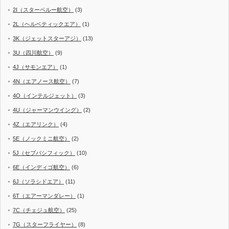
2I（スターペルー航空）
(3)
2L（ヘルベティックエア）
(1)
3K（ジェットスターアジ）
(13)
3U（四川航空）
(9)
4J（サモンエア）
(1)
4N（エアノース航空）
(7)
4O（インテルジェット）
(3)
4U（ジャーマンウイング）
(2)
4Z（エアリンク）
(4)
5E（ノックミニ航空）
(2)
5J（セブパシフィック）
(10)
6E（インディゴ航空）
(6)
6J（ソラシドエア）
(11)
6T（エアーマンダレー）
(1)
7C（チェジュ航空）
(25)
7G（スターフライヤー）
(8)