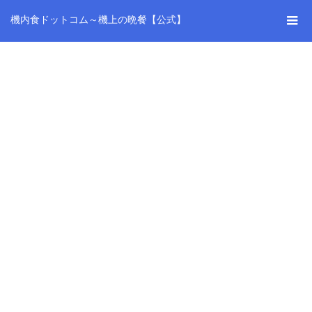
機内食ドットコム～機上の晩餐【公式】