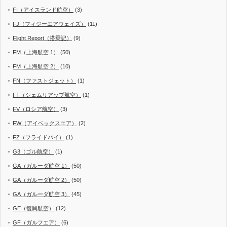
FI（アイスランド航空）
(3)
FJ（フィジーエアウェイズ）
(11)
Flight Report（搭乗記）
(9)
FM（上海航空 1）
(50)
FM（上海航空 2）
(10)
FN（ファストジェット）
(1)
FT（シェムリアップ航空）
(1)
FV（ロシア航空）
(3)
FW（アイベックスエア）
(2)
FZ（フライドバイ）
(1)
G3（ゴル航空）
(1)
GA（ガルーダ航空 1）
(50)
GA（ガルーダ航空 2）
(50)
GA（ガルーダ航空 3）
(45)
GE（復興航空）
(12)
GF（ガルフエア）
(6)